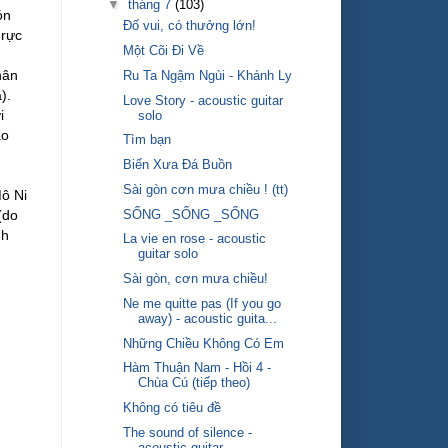
▼
tháng 7
(103)
ón
Đố vui, có thưởng lớn!
 rực
Một Cõi Đi Về
g
hân
Ru Ta Ngậm Ngùi - Khánh Ly
).
Love Story - acoustic guitar
i
solo
ào
Tìm bạn
Biển Xưa Đá Buồn
Sài gòn cơn mưa chiều ! (tt)
Mô Ni
SỐNG _SỐNG _SỐNG
(do
nh
La vie en rose - acoustic
guitar solo
Sài gòn, cơn mưa chiều!
Ne me quitte pas (If you go
away) - acoustic guita...
Những Chiều Không Có Em
Hàm Thuận Nam - Hồi 4 -
Chùa Cú (tiếp theo)
Không có tiêu đề
The sound of silence -
acoustic guitar