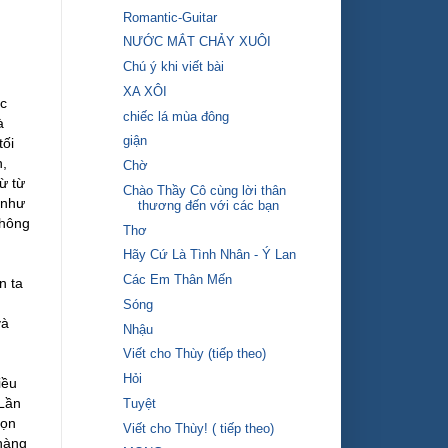
Romantic-Guitar
NƯỚC MẮT CHẢY XUÔI
Chú ý khi viết bài
XA XÔI
ớc
chiếc lá mùa đông
à
giận
tối
n,
Chờ
ừ từ
Chào Thầy Cô cùng lời thân
 như
thương đến với các bạn
không
Thơ
Hãy Cứ Là Tình Nhân - Ý Lan
Các Em Thân Mến
n ta
Sóng
và
Nhậu
Viết cho Thùy (tiếp theo)
Hỏi
iều
 Lần
Tuyệt
gọn
Viết cho Thùy! ( tiếp theo)
 hàng