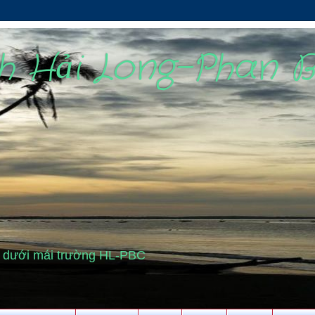
nh Hải Long-Phan 
cũ dưới mái trường HL-PBC