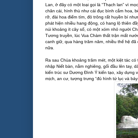
Lan, ở đây có một loại gọi là “Thạch lan” vì mọ
chân cái, hình thù như cái đục bình cắm hoa, 
rỡ, đài hoa điểm tím, đỏ trông rất huyền bí nh
phát hiện nhiều hang động, có hang lộ thiên đ
núi khoảng ít cây số, có một xóm nhỏ người C
Tương truyền, lúc Vua Chàm thất trận mất nước
canh giữ, qua hàng trăm năm, nhiều thế hệ đã qu
nữa.
Ra sau Chùa khoảng trăm mét, một kiệt tác có
nhập Niết bàn, nằm nghiêng, gối đầu lên tay, d
kiến trúc sư Dương Đình Ý kiến tạo, xây dựng v
mịch, an cư, tượng trưng “đủ hình tứ lục và bảy 