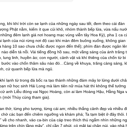
g, khi khí trời còn se lạnh của những ngày sau tết, đem theo cái đàn
 tượng Phật nằm, kiếm ít que củi khô, nhóm thành bếp lửa, vừa nấu nư
 những đêm lạnh giá nơi hoang mạc vùng viễn tây Hoa Kỳ), pha 1 ca c
ái lạnh của núi rừng nơi độ cao khi màn đêm buông xuống, không gian 
nhà hàng 10 sao chưa chắc được ngon đến thế); phím đàn được ngân lê
 nào diễn tả nỗi. Vài tiếng đồng hồ sau, một vầng sáng của ánh trăng t
 lung linh, huyền ảo; con người, cảnh vật và khí thiêng của chốn từ bi
c, bước vào chốn thâm sâu nào đó…Càng về khuya, trăng càng sáng, 
lạnh, cứ quanh bếp lửa mà ngủ.
, khí lạnh từ trong đá bốc ra tạo thành những đám mây lơ lửng dưới châ
 bạn nữ học sinh Hải Long mà làm tiên nữ múa hát thì không thể tưởng
ề cử anh Liễu đóng vai Ngọc Hoàng, còn ai làm Hoàng Hậu, Hằng Nga 
m (mời Thùy cùng tham gia).
gian thờ, từng pho tượng, từng cái am; nhiều thắng cảnh đẹp và nhiều đ
ây, chờ các bạn đến chiêm ngưỡng và khám phá; Ta tạm biệt ở đây thôi.
n” về cho nhanh, vào ca-bin của cáp treo thích thú ngắm nhìn những n
 lửng trên chín tầng mây”, chỉ cần 7 phút, có mặt tại chân núi, vào nhà