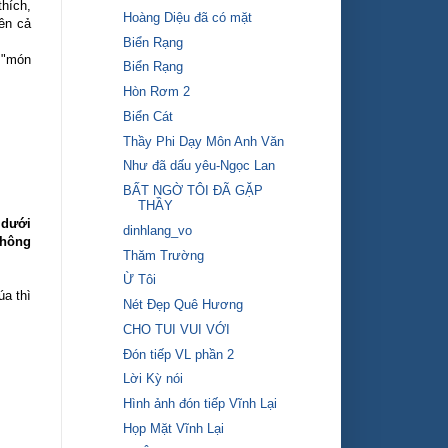
hích,
Hoàng Diệu đã có mặt
ên cả
Biển Rạng
 "món
Biển Rạng
Hòn Rơm 2
Biển Cát
Thầy Phi Dạy Môn Anh Văn
Như đã dấu yêu-Ngọc Lan
BẤT NGỜ TÔI ĐÃ GẶP
THẦY
 dưới
dinhlang_vo
không
Thăm Trường
Ừ Tôi
́a thì
Nét Đẹp Quê Hương
CHO TUI VUI VỚI
Đón tiếp VL phần 2
Lời Kỳ nói
Hình ảnh đón tiếp Vĩnh Lại
Họp Mặt Vĩnh Lại