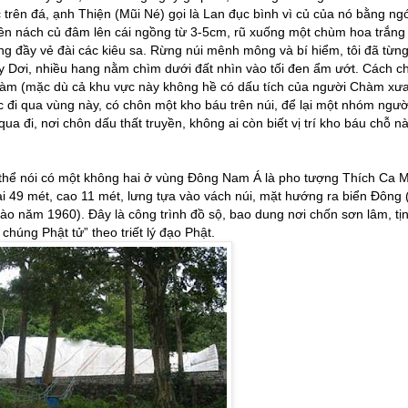
c trên đá, ạnh Thiện (Mũi Né) gọi là Lan đục bình vì củ của nó bằng ng
bên nách củ đâm lên cái ngồng từ 3-5cm, rũ xuống một chùm hoa trắng
ưng đầy vẻ đài các kiêu sa. Rừng núi mênh mông và bí hiểm, tôi đã từn
ầy Dơi, nhiều hang nằm chìm dưới đất nhìn vào tối đen ẩm ướt. Cách c
hàm (mặc dù cả khu vực này không hề có dấu tích của người Chàm xưa
 đi qua vùng này, có chôn một kho báu trên núi, để lại một nhóm ngườ
a đi, nơi chôn dấu thất truyền, không ai còn biết vị trí kho báu chỗ n
 thể nói có một không hai ở vùng Đông Nam Á là pho tượng Thích Ca 
ài 49 mét, cao 11 mét, lưng tựa vào vách núi, mặt hướng ra biển Đông 
ào năm 1960). Đây là công trình đồ sộ, bao dung nơi chốn sơn lâm, tị
chúng Phật tử” theo triết lý đạo Phật.