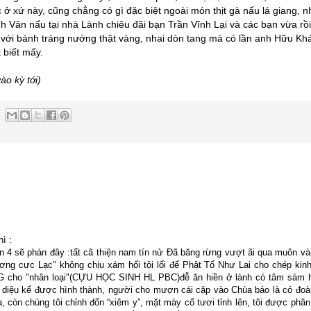
 ở xứ này, cũng chẳng có gì đặc biệt ngoài món thịt gà nấu lá giang, 
 Vân nấu tại nhà Lành chiêu đãi bạn Trần Vĩnh Lại và các bạn vừa rồi
 với bánh tráng nướng thật vàng, nhai dòn tang mà có lần anh Hữu Kh
 biết mấy.
ào kỳ tới)
ì :
ần 4 sẽ phán đây :tất cã thiện nam tín nử Đã băng rừng vượt ãi qua muôn v
ng cực Lạc" không chịu xám hối tội lổi để Phật Tổ Như Lai cho chép kinh
 cho "nhân loại"(CỰU HỌC SINH HL PBC)đễ ăn hiền ở lành có tâm sám hố
t diệu kế được hình thành, người cho mượn cái cặp vào Chùa báo là có đoà
còn chúng tôi chỉnh đốn “xiêm y”, mặt mày cố tươi tỉnh lên, tôi được phâ