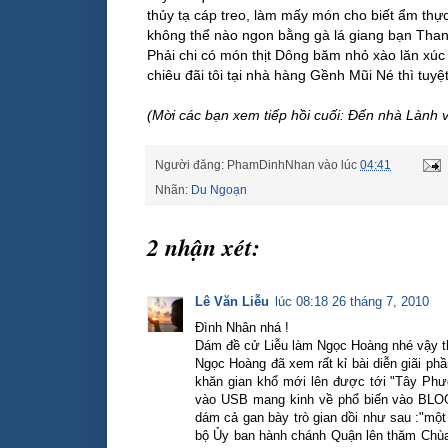
thủy tạ cáp treo, làm mấy món cho biết ẩm thực
không thể nào ngon bằng gà lá giang bạn Thanh
Phải chi có món thịt Dông băm nhỏ xào lăn xúc
chiêu đãi tôi tại nhà hàng Gềnh Mũi Né thì tuyệt
(Mời các bạn xem tiếp hồi cuối: Đến nhà Lành v
Người đăng:
PhamDinhNhan
vào lúc
04:41
Nhãn:
Du Ngoạn
2 nhận xét:
Lê Văn Liễu
lúc 08:18 26 tháng 7, 2010
Đình Nhân nhá !
Dám đề cử Liễu làm Ngọc Hoàng nhé vậy th
Ngọc Hoàng đã xem rất kỉ bài diễn giãi ph
khăn gian khổ mới lên được tới "Tây Phươ
vào USB mang kinh về phổ biến vào BLOG
dám cả gan bày trò gian dồi như sau :"mộ
bộ Ủy ban hành chánh Quận lên thăm Chùa, 