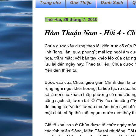
Trang chủ
Giới Thiệu
Danh Sách
Q
Thứ Hai, 26 tháng 7, 2010
Hàm Thuận Nam - Hồi 4 - Chù
Chùa được xây dựng theo lối kiến trúc cổ của P
linh “long, lân, quy, phụng”; mái lợp ngói âm d
hòa, trầm mặc; với bàn tay khéo léo của các ng
lưu lại đến ngày nay. Theo tài liệu, Chùa đượ
Yên đến thiền tu.
Bước vào cửa Chùa, giữa gian Chính điện là tư
rộng nghi ngút khói hương, ta tiếp tục rẽ qua 
sẽ là nơi cho khách thập phương có nhu cầu ngh
cũng sạch sẽ, tươm tất. Ở đây lúc nào cũng đầ
đói bụng cứ “vô tư” tự nấu mà ăn; bên cạnh đó 
một chút, nhấp thử một ngụm nước mới thấy thế
Giỗ tổ khai sơn ở Chùa được tổ chức ngày mồn
các tỉnh miền Đông, Miền Tây tới rất đông. Tô