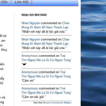
 Dẫn
Liên Kết
Nhận Xét Mới Nhất
Nhan Nguyen
commented on
Chao
Mung Ki Niem 60 Nam Thanh Lap
:
“Nhận xét này đã bị tác giả xóa.”
ết tứ
Nhan Nguyen
commented on
Chao
, an
Mung Ki Niem 60 Nam Thanh Lap
:
òn
“Nhận xét này đã bị tác giả xóa.”
h Phú
Anonymous
commented on
Trai
Tim Nguoi Me La Gi Co Nguoi Tung
:
nền
“❤️”
ạch
Anonymous
commented on
Trai
Tim Nguoi Me La Gi Co Nguoi Tung
:
hấy
“Cảm ơn”
ghĩ
Anonymous
commented on
Trai
Tim Nguoi Me La Gi Co Nguoi Tung
:
“Cảm ơn tác giả ”
n và
ồng
Get this
Recent Comments Widget