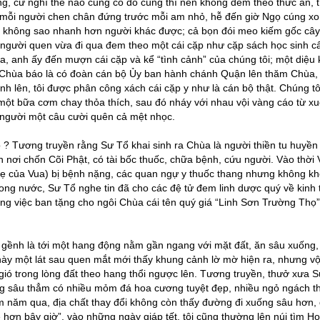
ng, cứ nghĩ thế nào cũng có đồ cúng thí nên không đem theo thức ăn, t
trí mỗi người chen chân đứng trước mỗi am nhỏ, hễ đến giờ Ngọ cúng xo
mà không sao nhanh hơn người khác được; cả bọn đói meo kiếm gốc cây
 người quen vừa đi qua đem theo một cái cặp như cặp sách học sinh c
 anh ấy đến mượn cái cặp và kể “tình cảnh” của chúng tôi; một diệu 
 Chùa báo là có đoàn cán bộ Ủy ban hành chánh Quận lên thăm Chùa,
ỉnh lên, tôi được phân công xách cái cặp y như là cán bộ thật. Chúng tô
một bữa cơm chay thỏa thích, sau đó nháy với nhau vội vàng cáo từ x
i người một câu cười quên cả mệt nhọc.
 ? Tương truyền rằng Sư Tổ khai sinh ra Chùa là người thiền tu huyền 
 nơi chốn Cõi Phật, có tài bốc thuốc, chữa bệnh, cứu người. Vào thời
 của Vua) bị bệnh nặng, các quan ngự y thuốc thang nhưng không kh
rong nước, Sư Tổ nghe tin đã cho các đệ tử đem linh dược quý về kinh 
g việc ban tặng cho ngôi Chùa cái tên quý giá “Linh Sơn Trường Thọ”
ập gềnh là tới một hang động nằm gần ngang với mặt đất, ăn sâu xuống,
ày một lát sau quen mắt mới thấy khung cảnh lờ mờ hiện ra, nhưng vộ
 gió trong lòng đất theo hang thổi ngược lên. Tương truyền, thưở xưa S
ang sâu thẳm có nhiều mỏm đá hoa cương tuyệt đẹp, nhiều ngỏ ngách t
m năm qua, địa chất thay đổi không còn thấy đường đi xuống sâu hơn,
 hơn bây giờ”, vào những ngày giáp tết, tôi cũng thường lên núi tìm H