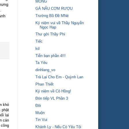
MONG
nhưng
GÀ NẤU CƠM RƯỢU
.
Trường Bồ Đề MNé
ánh
Kỷ niệm vui về Thầy Nguyễn
Ngọc Hạp
Thư gởi Thầy Phi
Tiếc
kd
Tiễn bạn phần 4!!!
Ta Yêu
dinhlang_vo
Trả Lại Cho Em - Quỳnh Lan
Phan Thiết
Kỷ niệm về Cô Hồng!
Đón tiếp VL Phần 3
àn khó
Đôi
 phật
Muộn
i lại
Tin Vui
n cán
n công
Khánh Ly - Nếu Có Yêu Tôi