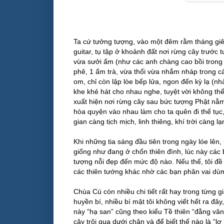
Ta cứ tưởng tượng, vào một đêm rằm tháng giên
guitar, tụ tập ở khoảnh đất nơi rừng cây trước
vừa sưởi ấm (như các anh chàng cao bồi trong
phê, 1 ấm trà, vừa thổi vừa nhắm nháp trong c
om, chỉ còn lập lòe bếp lửa, ngon đến kỳ lạ (
khe khẻ hát cho nhau nghe, tuyệt vời không thể
xuất hiện nơi rừng cây sau bức tượng Phật nằm,
hòa quyện vào nhau làm cho ta quên đi thế tụ
gian càng tịch mịch, linh thiêng, khí trời càng 
Khi những tia sáng đầu tiên trong ngày lóe lên
giống như đang ở chốn thiên đình, lúc này các
tượng nỗi đẹp đến mức độ nào. Nếu thế, tôi đ
các thiên tướng khác nhờ các bạn phân vai dù
Chùa Cú còn nhiều chi tiết rất hay trong từng 
huyền bí, nhiều bí mật tôi không viết hết ra đ
này “hạ san” cũng theo kiểu Tề thiên “đằng vâ
cây trôi qua dưới chân và để biết thế nào là “lơ