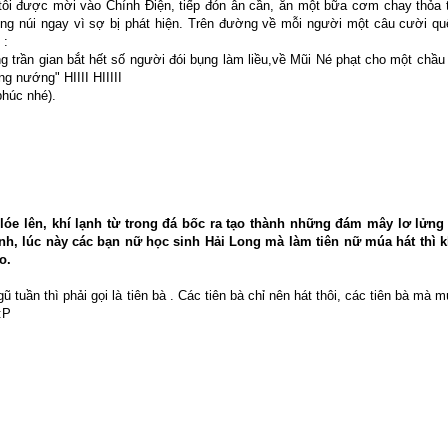
 tôi được mời vào Chính Điện, tiếp đón ân cần, ăn một bữa cơm chay thỏa t
ng núi ngay vì sợ bị phát hiện. Trên đường về mỗi người một câu cười qu
 :
 trần gian bắt hết số người đói bụng làm liều,về Mũi Né phạt cho một chầu
g nướng" HIIII HIIIII
phúc nhé).
 lóe lên, khí lạnh từ trong đá bốc ra tạo thành những đám mây lơ lửng
nh, lúc này các bạn nữ học sinh Hải Long mà làm tiên nữ múa hát thì 
o.
 tuần thì phải gọi là tiên bà . Các tiên bà chỉ nên hát thôi, các tiên bà mà mu
 :P