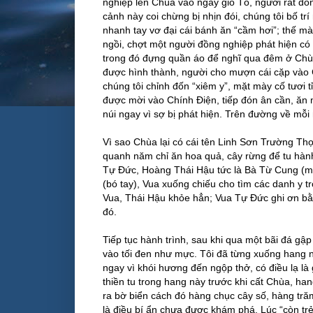
nghiệp lên Chùa vào ngày giỗ Tổ, người rất đô
cảnh này coi chừng bị nhịn đói, chúng tôi bố 
nhanh tay vơ đại cái bánh ăn “cầm hơi”; thế 
ngồi, chợt một người đồng nghiệp phát hiện có
trong đó đựng quần áo để nghĩ qua đêm ở Chùa,
được hình thành, người cho mượn cái cặp vào
chúng tôi chỉnh đốn “xiêm y”, mặt mày cố tươi t
được mời vào Chính Điện, tiếp đón ân cần, ăn 
núi ngay vì sợ bị phát hiện. Trên đường về mỗ
Vì sao Chùa lại có cái tên Linh Sơn Trường Thọ
quanh năm chỉ ăn hoa quả, cây rừng để tu hành
Tự Đức, Hoàng Thái Hậu tức là Bà Từ Cung (mẹ
(bó tay), Vua xuống chiếu cho tìm các danh y t
Vua, Thái Hậu khỏe hẳn; Vua Tự Đức ghi ơn bằn
đó.
Tiếp tục hành trình, sau khi qua một bãi đá g
vào tối đen như mực. Tôi đã từng xuống hang n
ngay vì khói hương đến ngộp thở, có điều lạ là
thiền tu trong hang này trước khi cất Chùa, h
ra bờ biển cách đó hàng chục cây số, hàng tră
là điều bí ẩn chưa được khám phá. Lúc “còn trẻ