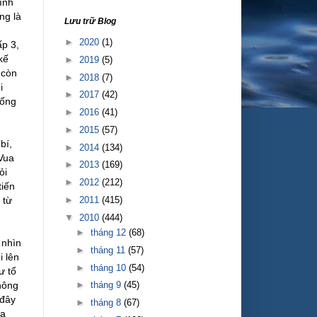
ình
ng là
Lưu trữ Blog
►
2020
(1)
ấp 3,
kế
►
2019
(5)
 còn
►
2018
(7)
i
►
2017
(42)
uống
►
2016
(41)
►
2015
(57)
bí,
►
2014
(134)
 Vua
►
2013
(169)
ỏi
►
2012
(212)
tiến
►
2011
(415)
 từ
▼
2010
(444)
►
tháng 12
(68)
 nhìn
►
tháng 11
(57)
i lên
►
tháng 10
(54)
ư tổ
►
tháng 9
(45)
hông
 đây
►
tháng 8
(67)
oa