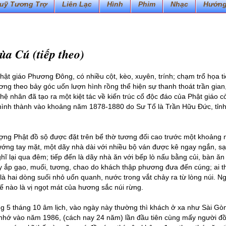
uỹ Tương Trợ
Liên Lạc
Hình
Phim
Nhạc
Hướng
a Cú (tiếp theo)
hật giáo Phương Đông, có nhiều cột, kèo, xuyên, trính; chạm trổ họa ti
ương theo bảy góc uốn lượn hình rồng thể hiện sự thanh thoát trần gian
hệ nhân đã tạo ra một kiệt tác về kiến trúc cổ độc đáo của Phật giáo c
c hình thành vào khoảng năm 1878-1880 do Sư Tổ là Trần Hữu Đức, tỉn
ợng Phật đồ sộ được đặt trên bể thờ tương đối cao trước một khoảng 
hướng tay mặt, một dãy nhà dài với nhiều bộ ván được kê ngay ngắn, s
ĩ lại qua đêm; tiếp đến là dãy nhà ăn với bếp lò nấu bằng củi, bàn ăn
y ắp gạo, muối, tương, chao do khách thập phương đưa đến cúng; ai t
là hai dòng suối nhỏ uốn quanh, nước trong vắt chảy ra từ lòng núi. N
 nào là vị ngọt mát của hương sắc núi rừng.
g 5 tháng 10 âm lịch, vào ngày này thường thì khách ở xa như Sài Gò
i nhớ vào năm 1986, (cách nay 24 năm) lần đầu tiên cùng mấy người đ