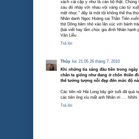
xách cái cặp y như là cán bộ thật. Chúng
sau đó nháy với nhau vội vàng cáo từ xuố
mệt nhọc." đây là một tội không thể tha thứ
Nhân danh Ngọc Hoàng sai Thần Tiên xuống
thịt Dông băm nhỏ xào lăn xúc với bánh trán
(bài viết hay lắm chúc gia đình Nhân hạnh 
Văn Liễu .
Trả lời
Thùy
lúc 21:05 26 tháng 7, 2010
Khi những tia sáng đầu tiên trong ngày
chân ta giống như đang ở chốn thiên đì
thể tưởng tượng nỗi đẹp đến mức độ nà
Các tiên nữ Hải Long bây giờ tuổi đã quá ngũ
các tiên ông xỉu mất anh Nhân ơi .... hihihi
Trả lời