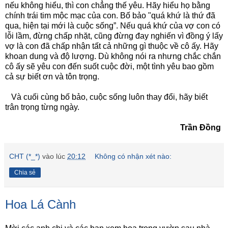
nếu không hiểu, thì con chẳng thế yêu. Hãy hiểu họ bằng
chính trái tim mộc mạc của con. Bố bảo "quá khứ là thứ đã
qua, hiện tại mới là cuộc sống”. Nếu quá khứ của vợ con có
lỗi lầm, đừng chấp nhặt, cũng đừng đay nghiến vì đồng ý lấy
vợ là con đã chấp nhận tất cả những gì thuộc về cô ấy. Hãy
khoan dung và độ lượng. Dù không nói ra nhưng chắc chắn
cô ấy sẽ yêu con đến suốt cuộc đời, một tình yêu bao gồm
cả sự biết ơn và tôn trọng.
Và cuối cùng bố bảo, cuộc sống luôn thay đổi, hãy biết
trân trọng từng ngày.
Trần Đồng
CHT (*_*)
vào lúc
20:12
Không có nhận xét nào:
Chia sẻ
Hoa Lá Cành