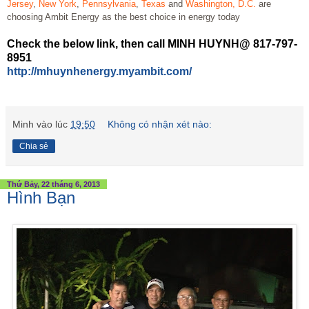
Jersey
,
New York
,
Pennsylvania
,
Texas
and
Washington, D.C.
are
choosing Ambit Energy as the best choice in energy today
Check the below link, then call MINH HUYNH@ 817-797-
8951
http://mhuynhenergy.myambit.com/
Minh
vào lúc
19:50
Không có nhận xét nào:
Chia sẻ
Thứ Bảy, 22 tháng 6, 2013
Hình Bạn