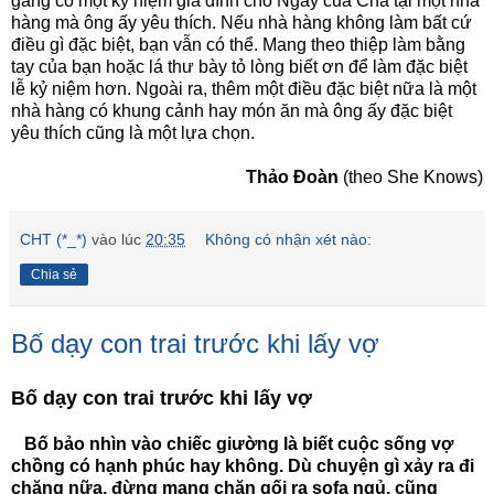
gắng có một kỷ niệm gia đình cho Ngày của Cha tại một nhà
hàng mà ông ấy yêu thích. Nếu nhà hàng không làm bất cứ
điều gì đặc biệt, bạn vẫn có thể. Mang theo thiệp làm bằng
tay của bạn hoặc lá thư bày tỏ lòng biết ơn để làm đặc biệt
lễ kỷ niệm hơn. Ngoài ra, thêm một điều đặc biệt nữa là một
nhà hàng có khung cảnh hay món ăn mà ông ấy đặc biệt
yêu thích cũng là một lựa chọn.
Thảo Đoàn
(theo She Knows)
CHT (*_*)
vào lúc
20:35
Không có nhận xét nào:
Chia sẻ
Bố dạy con trai trước khi lấy vợ
Bố dạy con trai trước khi lấy vợ
Bố bảo nhìn vào chiếc giường là biết cuộc sống vợ
chồng có hạnh phúc hay không. Dù chuyện gì xảy ra đi
chăng nữa, đừng mang chăn gối ra sofa ngủ, cũng