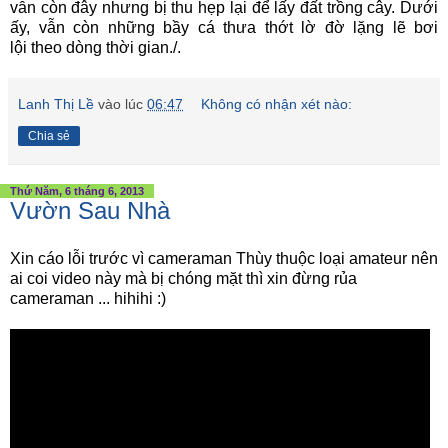
vẫn còn đây nhưng bị thu hẹp lại để lấy đất trồng cây. Dưới
ấy, vẫn còn những bầy cá thưa thớt lờ đờ lặng lẽ bơi
lội theo dòng thời gian./.
Lanh Thị Lề
vào lúc
06:47
Không có nhận xét nào:
Chia sẻ
Thứ Năm, 6 tháng 6, 2013
Vườn Sau Nhà
Xin cáo lỗi trước vì cameraman Thùy thuộc loại amateur nên
ai coi video này mà bị chóng mặt thì xin đừng rủa
cameraman ... hihihi :)