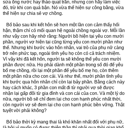
sửa ống nước hay tháo quạt trần, nhưng con hãy làm việc
đó, trừ khi con quá bận. Nó vừa thể hiện sự công bằng, vừa
thể hiện sự chia sẻ vợ chồng.
Bố bảo sau khi kết hôn sẽ hơn một lần con cảm thấy hối
hận, thậm chí có mối quan hệ ngoài chồng ngoài vợ. Mỗi lần
như vậy con hãy nhớ rằng: Người bồ hiện tại yêu con mười
phần, người vợ hiện tại cũng từng yêu con mười phần như
thế. Nhưng khi bước vào hôn nhân, vai trò của phụ nữ càng
trở nên phức tạp, ngoài tình yêu họ còn có cả trách nhiệm.
Vì vậy khi đã kết hôn, người ta sẽ không thể yêu con mười
phần được nữa. Họ phải dành một phần trong số đó để yêu
bố mẹ chồng, rồi lại một phần để yêu bố mẹ họ, còn thêm
một phần nữa cho con cái. Và như thế, mười phần tình yêu
khi bước qua hôn nhân chỉ còn lại bảy phần. Bằng cách này
hay cách khác, 3 phần con mất đi từ người vợ sẽ được
nhận lại gấp đôi từ gia đình và con cái của con. Và một lý do
nữa, người bồ sẽ chỉ đem lại cho con hạnh phúc nhất thời,
còn người vợ sẽ đem lại cho con hạnh phúc bền vững. Thật
tuyệt vời phải không?
Bố bảo thời kỳ mang thai là khó khăn nhất đối với phụ nữ,
là bởi vì muốn có được thiên thần thì phải qua thời gian khổ