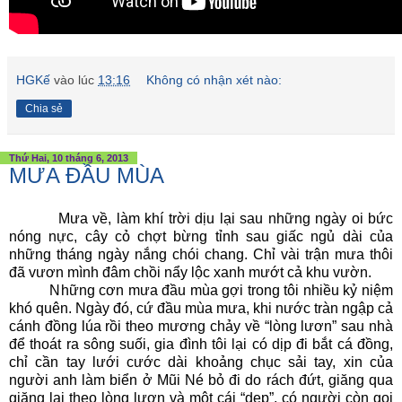
HGKế
vào lúc
13:16
Không có nhận xét nào:
Chia sẻ
Thứ Hai, 10 tháng 6, 2013
MƯA ĐẦU MÙA
Mưa về, làm khí trời dịu lại sau những ngày oi bức
nóng nực, cây cỏ chợt bừng tỉnh sau giấc ngủ dài của
những tháng ngày nắng chói chang. Chỉ vài trận mưa thôi
đã vươn mình đâm chồi nẩy lộc xanh mướt cả khu vườn.
Những cơn mưa đầu mùa gợi trong tôi nhiều kỷ niệm
khó quên. Ngày đó, cứ đầu mùa mưa, khi nước tràn ngập cả
cánh đồng lúa rồi theo mương chảy về “lòng lươn” sau nhà
để thoát ra sông suối, gia đình tôi lại có dịp đi bắt cá đồng,
chỉ cần tay lưới cước dài khoảng chục sải tay, xin của
người anh làm biển ở Mũi Né bỏ đi do rách đứt, giăng qua
giăng lại theo lòng lươn và một cái “dẹp”, có người còn gọi