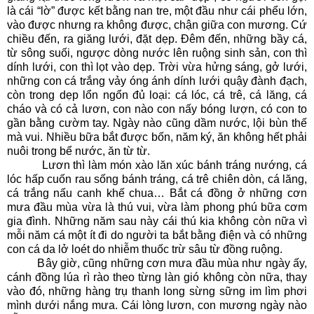
là cái “lờ” được kết bằng nan tre, một đầu như cái phểu lớn,
vào được nhưng ra không được, chận giữa con mương. Cứ
chiều đến, ra giăng lưới, đặt dẹp. Đêm đến, những bầy cá,
từ sông suối, ngược dòng nước lên ruộng sinh sản, con thì
dính lưới, con thì lọt vào dẹp. Trời vừa hửng sáng, gở lưới,
những con cá trắng vảy óng ánh dính lưới quậy đành đạch,
còn trong dẹp lổn ngổn đủ loại: cá lóc, cá trê, cá lăng, cá
cháo và có cả lươn, con nào con nấy bóng lượn, có con to
gần bằng cườm tay. Ngày nào cũng dầm nước, lội bùn thế
mà vui. Nhiều bữa bắt được bốn, năm ký, ăn không hết phải
nuôi trong bể nước, ăn từ từ.
Lươn thì làm món xào lăn xúc bánh tráng nướng, cá
lóc hấp cuốn rau sống bánh tráng, cá trê chiên dòn, cá lăng,
cá trắng nấu canh khế chua… Bắt cá đồng ở những cơn
mưa đầu mùa vừa là thú vui, vừa làm phong phú bữa cơm
gia đình. Những năm sau này cái thú kia không còn nữa vì
mỗi năm cá một ít đi do người ta bắt bằng điện và có những
con cá da lở loét do nhiễm thuốc trừ sâu từ đồng ruộng.
Bây giờ, cũng những cơn mưa đầu mùa như ngày ấy,
cánh đồng lúa rì rào theo từng làn gió không còn nữa, thay
vào đó, những hàng trụ thanh long sừng sững im lìm phơi
mình dưới nắng mưa. Cái lòng lươn, con mương ngày nào