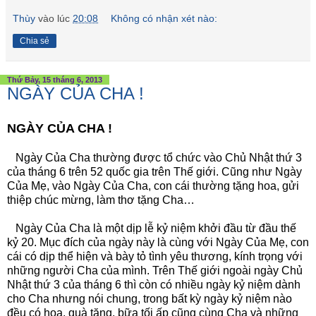
Thùy
vào lúc
20:08
Không có nhận xét nào:
Chia sẻ
Thứ Bảy, 15 tháng 6, 2013
NGÀY CỦA CHA !
NGÀY CỦA CHA !
Ngày Của Cha thường được tổ chức vào Chủ Nhật thứ 3
của tháng 6 trên 52 quốc gia trên Thế giới. Cũng như Ngày
Của Mẹ, vào Ngày Của Cha, con cái thường tặng hoa, gửi
thiệp chúc mừng, làm thơ tặng Cha…
Ngày Của Cha là một dịp lễ kỷ niệm khởi đầu từ đầu thế
kỷ 20. Mục đích của ngày này là cùng với Ngày Của Mẹ, con
cái có dịp thể hiện và bày tỏ tình yêu thương, kính trọng với
những người Cha của mình. Trên Thế giới ngoài ngày Chủ
Nhật thứ 3 của tháng 6 thì còn có nhiều ngày kỷ niệm dành
cho Cha nhưng nói chung, trong bất kỳ ngày kỷ niệm nào
đều có hoa, quà tặng, bữa tối ấp cũng cùng Cha và những