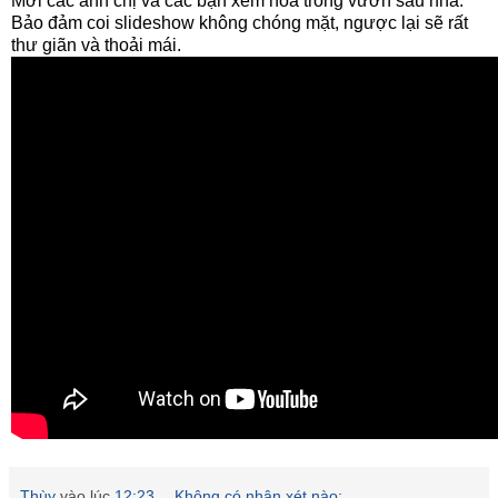
Mời các anh chị và các bạn xem hoa trong vườn sau nhà.
Bảo đảm coi slideshow không chóng mặt, ngược lại sẽ rất
thư giãn và thoải mái.
Thùy
vào lúc
12:23
Không có nhận xét nào: