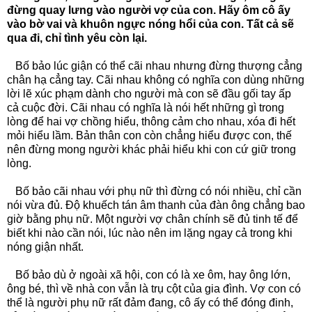
đừng quay lưng vào người vợ của con. Hãy ôm cô ấy
vào bờ vai và khuôn ngực nóng hổi của con. Tất cả sẽ
qua đi, chỉ tình yêu còn lại.
Bố bảo lúc giận có thể cãi nhau nhưng đừng thượng cẳng
chân hạ cẳng tay. Cãi nhau không có nghĩa con dùng những
lời lẽ xúc phạm dành cho người mà con sẽ đầu gối tay ấp
cả cuộc đời. Cãi nhau có nghĩa là nói hết những gì trong
lòng để hai vợ chồng hiểu, thông cảm cho nhau, xóa đi hết
mỏi hiểu lầm. Bản thân con còn chẳng hiểu được con, thế
nên đừng mong người khác phải hiểu khi con cứ giữ trong
lòng.
Bố bảo cãi nhau với phụ nữ thì đừng có nói nhiều, chỉ cần
nói vừa đủ. Độ khuếch tán âm thanh của đàn ông chẳng bao
giờ bằng phụ nữ. Một người vợ chân chính sẽ đủ tinh tế để
biết khi nào cần nói, lúc nào nên im lặng ngay cả trong khi
nóng giận nhất.
Bố bảo dù ở ngoài xã hội, con có là xe ôm, hay ông lớn,
ông bé, thì về nhà con vẫn là trụ cột của gia đình. Vợ con có
thể là người phụ nữ rất đảm đang, cô ấy có thể đóng đinh,