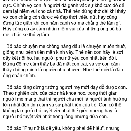
cực. Chính vợ con là người đã gánh vác sự khổ cực đó để
đem lại niềm vui cho cả nhà. Thế nên đừng thở dài khi thấy
vợ con chẳng còn được vẻ đẹp thời thiếu nữ, hay cũng
đừng tức giận khi con nằm cạnh vợ mà chẳng thể làm gì.
Hãy cùng cô ấy cảm nhận niềm vui của những ông bố bà
mẹ, chắc sẽ thú vị lắm.
Bố bảo chuyện mẹ chồng nàng dâu là chuyện muôn thuở,
giống như bệnh tiền mãn kinh vậy. Thế nên con hãy là sợi
dây kết nối họ, hai người phụ nữ yêu con nhất trên đời.
Đừng để mẹ cảm thấy bà đã mất con trai, và vợ con cảm
thấy chồng mình là người nhu nhược. Như thế mới là đàn
ông chân chính.
Bố bảo rằng đừng tưởng người mẹ mới dạy dỗ được con.
Theo nghiên cứu của các nhà khoa học, trong thời gian
người mẹ mang thai thì người cha mới là người ảnh hưởng
lớn nhất đến tình cảm và sự phát triển của trẻ. Con có thể
không là người bố tuyệt vời nhất thế giới, nhưng hãy là
người bố tuyệt vời nhất trong lòng những đứa con.
Bố bảo "Phụ nữ là để yêu, không phải để hiểu”, nhưng