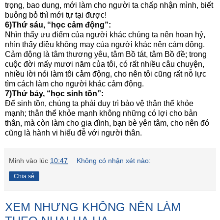
trọng, bao dung, mới làm cho người ta chấp nhận mình, biết
buông bỏ thì mới tự tại được!
6)Thứ sáu, “học cảm động”:
Nhìn thấy ưu điểm của người khác chúng ta nên hoan hỷ,
nhìn thấy điều không may của người khác nên cảm động.
Cảm động là tâm thương yêu, tâm Bồ tát, tâm Bồ đề; trong
cuộc đời mấy mươi năm của tôi, có rất nhiều câu chuyện,
nhiều lời nói làm tôi cảm động, cho nên tôi cũng rất nỗ lực
tìm cách làm cho người khác cảm động.
7)Thứ bảy, “học sinh tồn”:
Để sinh tồn, chúng ta phải duy trì bảo vệ thân thể khỏe
mạnh; thân thể khỏe mạnh không những có lợi cho bản
thân, mà còn làm cho gia đình, bạn bè yên tâm, cho nên đó
cũng là hành vi hiếu đễ với người thân.
Minh
vào lúc
10:47
Không có nhận xét nào:
Chia sẻ
XEM NHƯNG KHÔNG NÊN LÀM