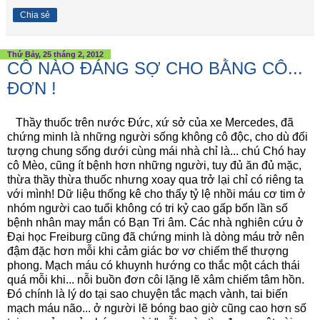
Chia sẻ
Thứ Bảy, 25 tháng 2, 2012
CÔ NÀO ĐÁNG SỢ CHO BẰNG CÔ...
ĐƠN !
Thầy thuốc trên nước Đức, xứ sở của xe Mercedes, đã
chứng minh là những người sống không cô độc, cho dù đối
tượng chung sống dưới cùng mái nhà chỉ là... chú Chó hay
cô Mèo, cũng ít bệnh hơn những người, tuy đủ ăn đủ mặc,
thừa thầy thừa thuốc nhưng xoay qua trở lại chỉ có riêng ta
với mình! Dữ liệu thống kê cho thấy tỷ lệ nhồi máu cơ tim ở
nhóm người cao tuổi không có tri kỷ cao gấp bốn lần số
bệnh nhân may mắn có Bạn Tri âm. Các nhà nghiên cứu ở
Đại học Freiburg cũng đã chứng minh là dòng máu trở nên
đậm đặc hơn mỗi khi cảm giác bơ vơ chiếm thế thượng
phong. Mạch máu có khuynh hướng co thắc một cách thái
quá mỗi khi... nỗi buồn đơn côi lặng lẽ xâm chiếm tâm hồn.
Đó chính là lý do tại sao chuyện tắc mạch vành, tai biến
mạch máu não... ở người lẽ bóng bao giờ cũng cao hơn số