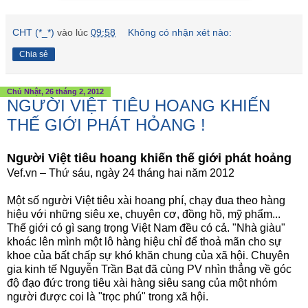
CHT (*_*)
vào lúc
09:58
Không có nhận xét nào:
Chia sẻ
Chủ Nhật, 26 tháng 2, 2012
NGƯỜI VIỆT TIÊU HOANG KHIẾN
THẾ GIỚI PHÁT HỎANG !
Người Việt tiêu hoang khiến thế giới phát hoảng
Vef.vn – Thứ sáu, ngày 24 tháng hai năm 2012
Một số người Việt tiêu xài hoang phí, chạy đua theo hàng
hiệu với những siêu xe, chuyên cơ, đồng hồ, mỹ phẩm...
Thế giới có gì sang trọng Việt Nam đều có cả. "Nhà giàu"
khoác lên mình một lô hàng hiệu chỉ để thoả mãn cho sự
khoe của bất chấp sự khó khăn chung của xã hội. Chuyên
gia kinh tế Nguyễn Trần Bạt đã cùng PV nhìn thẳng về góc
độ đạo đức trong tiêu xài hàng siêu sang của một nhóm
người được coi là "trọc phú" trong xã hội.