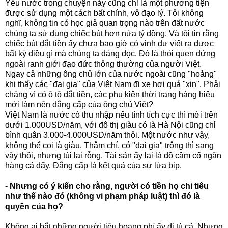
Yêu nước trong chuyện này cũng chỉ là một phương tiện
được sử dụng một cách bất chính, vô đạo lý. Tôi không
nghĩ, không tin có học giả quan trọng nào trên đất nước
chúng ta sử dụng chiếc bút hơn nửa tỷ đồng. Và tôi tin rằng
chiếc bút đắt tiền ấy chưa bao giờ có vinh dự viết ra được
bất kỳ điều gì mà chúng ta đáng đọc. Đó là thói quen đứng
ngoài ranh giới đạo đức thông thường của người Việt.
Ngay cả những ông chủ lớn của nước ngoài cũng "hoảng"
khi thấy các "đại gia" của Việt Nam đi xe hơi quá "xịn". Phải
chăng vì có ô tô đắt tiền, các phụ kiện thời trang hàng hiệu
mới làm nên đẳng cấp của ông chủ Việt?
Việt Nam là nước có thu nhập nếu tính tích cực thì mới trên
dưới 1.000USD/năm, với đô thị giàu có là Hà Nội cũng chỉ
bình quân 3.000-4.000USD/năm thôi. Một nước như vậy,
không thể coi là giàu. Thậm chí, có "đại gia" trông thì sang
vậy thôi, nhưng túi lại rỗng. Tài sản ấy lại là đồ cầm cố ngân
hàng cả đấy. Đẳng cấp là kết quả của sự lừa bịp.
- Nhưng có ý kiến cho rằng, người có tiền họ chi tiêu
như thế nào đó (không vi phạm pháp luật) thì đó là
quyền của họ?
Không ai bắt những người tiêu hoang phí ấy đi tù cả. Nhưng