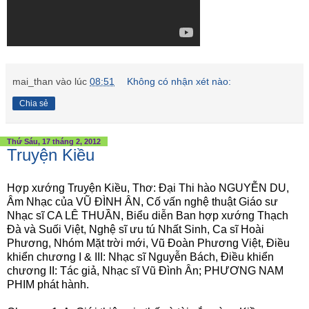
mai_than
vào lúc
08:51
Không có nhận xét nào:
Chia sẻ
Thứ Sáu, 17 tháng 2, 2012
Truyện Kiều
Hợp xướng Truyện Kiều, Thơ: Đại Thi hào NGUYỄN DU,
Âm Nhạc của VŨ ĐÌNH ÂN, Cố vấn nghệ thuật Giáo sư
Nhạc sĩ CA LÊ THUẦN, Biểu diễn Ban hợp xướng Thạch
Đà và Suối Việt, Nghệ sĩ ưu tú Nhất Sinh, Ca sĩ Hoài
Phương, Nhóm Mặt trời mới, Vũ Đoàn Phương Việt, Điều
khiển chương I & III: Nhạc sĩ Nguyễn Bách, Điều khiển
chương II: Tác giả, Nhạc sĩ Vũ Đình Ân; PHƯƠNG NAM
PHIM phát hành.