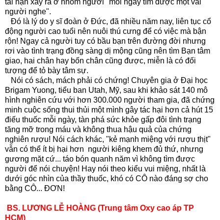
tai nạn xảy ra ở nhóm người "mỗi ngày tìm được một vài
người nghe".
Đó là lý do y sĩ đoàn ở Đức, đã nhiều năm nay, liên tục cổ
động người cao tuổi nên nuôi thú cưng để có việc mà bận
rộn! Ngay cả người tuy có bầu bạn trên đường đời nhưng
rơi vào tình trạng đồng sàng dị mộng cũng nên tìm Bạn tâm
giao, hai chân hay bốn chân cũng được, miễn là có đối
tượng để tỏ bày tâm sự.
Nói có sách, mách phải có chứng! Chuyên gia ở Đại học
Brigam Yuong, tiểu ban Utah, Mỹ, sau khi khảo sát 140 mô
hình nghiên cứu với hơn 300.000 người tham gia, đã chứng
minh cuộc sống thui thủi một mình gây tác hại hơn cả hút 15
điếu thuốc mỗi ngày, tàn phá sức khỏe gấp đôi tình trạng
tăng mỡ trong máu và không thua hậu quả của chứng
nghiên rượu! Nói cách khác, "kẻ mạnh miệng với rượu thịt"
vẫn có thể ít bị hại hơn người kiêng khem đủ thứ, nhưng
gương mặt cứ... táo bón quanh năm vì không tìm được
người để nói chuyện! Hay nói theo kiểu vui miệng, nhất là
dưới góc nhìn của thầy thuốc, khó có CÔ nào đáng sợ cho
bằng CÔ... ĐƠN!
BS. LƯƠNG LỄ HOÀNG (Trung tâm Oxy cao áp TP
HCM)