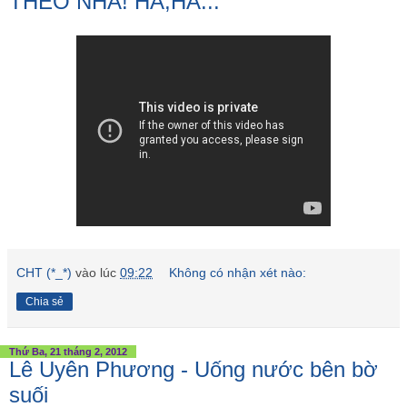
THEO NHA! HA,HA...
CHT (*_*)
vào lúc
09:22
Không có nhận xét nào:
Chia sẻ
Thứ Ba, 21 tháng 2, 2012
Lê Uyên Phương - Uống nước bên bờ
suối