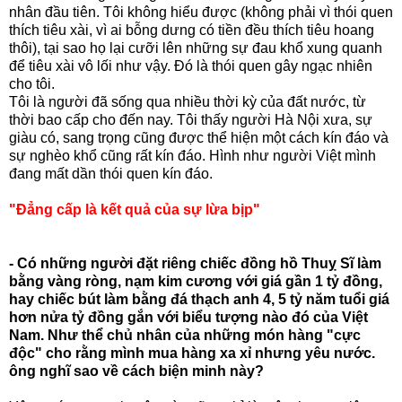
nhân đầu tiên. Tôi không hiểu được (không phải vì thói quen
thích tiêu xài, vì ai bỗng dưng có tiền đều thích tiêu hoang
thôi), tại sao họ lại cưỡi lên những sự đau khổ xung quanh
để tiêu xài vô lối như vậy. Đó là thói quen gây ngạc nhiên
cho tôi.
Tôi là người đã sống qua nhiều thời kỳ của đất nước, từ
thời bao cấp cho đến nay. Tôi thấy người Hà Nội xưa, sự
giàu có, sang trọng cũng được thể hiện một cách kín đáo và
sự nghèo khổ cũng rất kín đáo. Hình như người Việt mình
đang mất dần thói quen kín đáo.
"Đẳng cấp là kết quả của sự lừa bịp"
- Có những người đặt riêng chiếc đồng hồ Thuỵ Sĩ làm
bằng vàng ròng, nạm kim cương với giá gần 1 tỷ đồng,
hay chiếc bút làm bằng đá thạch anh 4, 5 tỷ năm tuổi giá
hơn nửa tỷ đồng gắn với biểu tượng nào đó của Việt
Nam. Như thể chủ nhân của những món hàng "cực
độc" cho rằng mình mua hàng xa xỉ nhưng yêu nước.
ông nghĩ sao về cách biện minh này?