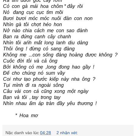
Ra tìm dưới gốc cây rơm
Có con gà mái hoa chôm * đây rồi
Nó đang cục cục tìm mồi
Bươi bươi móc móc nuôi đàn con non
Nhìn gà tôi chợt héo hon
Nở nào chia cách mẹ con sao đành
Bạn ra đứng cạnh cây chanh
Nhìn tôi ańh mắt long lanh dịu dàng
Thôi ông ! đừng có sang đàng
Không mẹ ...con sống đàng hoàng được không ?
Cuộc đời tôi và cả ông
Bởi không có mẹ ,long đong hao gầy !
Để cho chúng nó sum vầy
Coi như tạo phước kiếp này nha ông ?
Tụi mình đi ra ngoài sông
Câu vài con cá cũng xong một ngày
Bạn và tôi , tay trong tay
Nhìn nhau ấm áp tràn đầy yêu thương !
* Hoa mơ
Nặc danh
vào lúc
04:28
2 nhận xét: