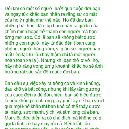
Đôi khi có một số người lướt qua cuộc đời bạn
và ngay tức khắc bạn nhận ra rằng sự có mặt
của họ ý nghĩa như thế nào. Họ đã dạy bạn
những bài học, đã giúp bạn nhận ra giá trị của
chính mình hoặc trở thành con người mà bạn
từng mơ ước. Có lẽ bạn sẽ không biết được
những con người này từ đâu đến ( bạn cùng
phòng, người hàng xóm, vị giáo sư, người bạn
mất liên lạc từ lâu hay thậm chí là một người
hoàn toàn xa lạ ). Nhưng khi bạn thờ ơ với họ,
hãy nhớ rằng trong từng khoảnh khắc họ sẽ ảnh
hưởng rất sâu sắc đến cuộc đời bạn.
Ban đầu sự việc xảy ra trông có vẻ kinh khủng,
đau khổ và bất công, nhưng khi lấy tấm gương
của cuộc đời ra để đối chiếu, bạn sẽ hiểu được
là nếu không có những giây phút ấy để bạn vượt
qua mọi khó khăn thì bạn khó có thể thấy được
tài năng, sức mạnh, ý chí và tấm lòng của bạn.
Mọi việc đều diễn ra có chủ đích mà không có gì
gọi là tình cờ hay may rủi cả. Bệnh tật, tổn