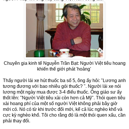
Chuyên gia kinh tế Nguyễn Trần Bạt: Người Việt tiêu hoang
khiến thế giới phát 'hoảng'
Thấy người lái xe hút thuốc ba số 5, ông ấy hỏi: "Lương anh
tương đương với bao nhiêu gói thuốc? ". Người lái xe nói
lương một ngày mua được 3-4 điếu thuốc. Ông giáo sư ấy
thốt lên: "Người Việt tiêu xài còn hơn cả Mỹ". Thói quen tiêu
xài hoang phí của một số người Việt không phải bây giờ
mới có. Nó có từ khi trước đổi mới, kể cả lúc nghèo khổ và
cực kỳ nghèo khổ. Tôi cho rằng đó là một thói quen xấu, cần
phải thay đổi.