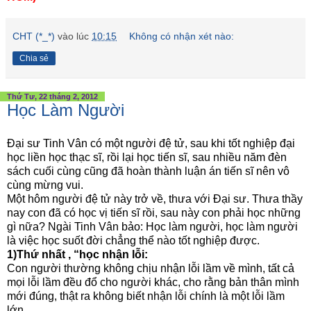
CHT (*_*)
vào lúc
10:15
Không có nhận xét nào:
Chia sẻ
Thứ Tư, 22 tháng 2, 2012
Học Làm Người
Đại sư Tinh Vân có một người đệ tử, sau khi tốt nghiệp đại
học liền học thạc sĩ, rồi lại học tiến sĩ, sau nhiều năm đèn
sách cuối cùng cũng đã hoàn thành luận án tiến sĩ nên vô
cùng mừng vui.
Một hôm người đệ tử này trở về, thưa với Đại sư. Thưa thầy
nay con đã có học vị tiến sĩ rồi, sau này con phải học những
gì nữa? Ngài Tinh Vân bảo: Học làm người, học làm người
là việc học suốt đời chẳng thể nào tốt nghiệp được.
1)Thứ nhất , “học nhận lỗi:
Con người thường không chịu nhận lỗi lầm về mình, tất cả
mọi lỗi lầm đều đổ cho người khác, cho rằng bản thân mình
mới đúng, thật ra không biết nhận lỗi chính là một lỗi lầm
lớn.