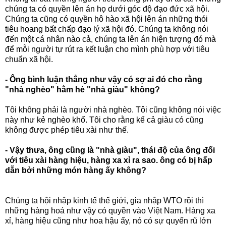
chúng ta có quyền lên án họ dưới góc độ đạo đức xã hội.
Chúng ta cũng có quyền hô hào xã hội lên án những thói
tiêu hoang bất chấp đạo lý xã hội đó. Chúng ta không nói
đến một cá nhân nào cả, chúng ta lên án hiện tượng đó mà
để mỗi người tự rút ra kết luận cho mình phù hợp với tiêu
chuẩn xã hội.
- Ông bình luận thẳng như vậy có sợ ai đó cho rằng
"nhà nghèo" hằm hè "nhà giàu" không?
Tôi không phải là người nhà nghèo. Tôi cũng không nói việc
này như kẻ nghèo khổ. Tôi cho rằng kể cả giàu có cũng
không được phép tiêu xài như thế.
- Vậy thưa, ông cũng là "nhà giàu", thái độ của ông đối
với tiêu xài hàng hiệu, hàng xa xỉ ra sao. ông có bị hấp
dẫn bởi những món hàng ấy không?
Chúng ta hội nhập kinh tế thế giới, gia nhập WTO rồi thì
những hàng hoá như vậy có quyền vào Việt Nam. Hàng xa
xỉ, hàng hiệu cũng như hoa hậu ấy, nó có sự quyến rũ lớn