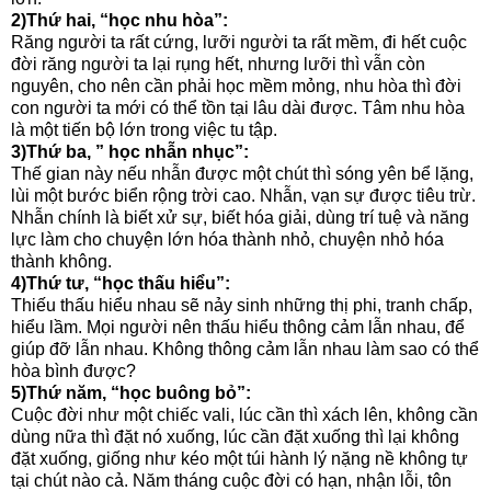
2)Thứ hai, “học nhu hòa”:
Răng người ta rất cứng, lưỡi người ta rất mềm, đi hết cuộc
đời răng người ta lại rụng hết, nhưng lưỡi thì vẫn còn
nguyên, cho nên cần phải học mềm mỏng, nhu hòa thì đời
con người ta mới có thể tồn tại lâu dài được. Tâm nhu hòa
là một tiến bộ lớn trong việc tu tập.
3)Thứ ba, ” học nhẫn nhục”:
Thế gian này nếu nhẫn được một chút thì sóng yên bể lặng,
lùi một bước biển rộng trời cao. Nhẫn, vạn sự được tiêu trừ.
Nhẫn chính là biết xử sự, biết hóa giải, dùng trí tuệ và năng
lực làm cho chuyện lớn hóa thành nhỏ, chuyện nhỏ hóa
thành không.
4)Thứ tư, “học thấu hiểu”:
Thiếu thấu hiểu nhau sẽ nảy sinh những thị phi, tranh chấp,
hiểu lầm. Mọi người nên thấu hiểu thông cảm lẫn nhau, để
giúp đỡ lẫn nhau. Không thông cảm lẫn nhau làm sao có thể
hòa bình được?
5)Thứ năm, “học buông bỏ”:
Cuộc đời như một chiếc vali, lúc cần thì xách lên, không cần
dùng nữa thì đặt nó xuống, lúc cần đặt xuống thì lại không
đặt xuống, giống như kéo một túi hành lý nặng nề không tự
tại chút nào cả. Năm tháng cuộc đời có hạn, nhận lỗi, tôn