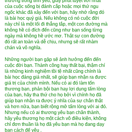
thương trong tình yêu, giây phút tuyệt vời nhất
của cuộc sống bị đánh cắp hoặc mọi thứ ngu
ngốc khác đã xảy đến với bạn, hãy nhớ rằng đó
là bài học quý giá. Nếu không có nó cuộc đời
này chỉ là một lối đi thẳng tắp, một con đường mà
không hề có đích đến cũng như bạn sống từng
ngày mà không hề ước mơ. Thật sự con đường
đó rất an toàn và dễ chịu, nhưng sẽ rất nhàm
chán và vô nghĩa.
Những người bạn gặp sẽ ảnh hưởng đến đến
cuộc đời bạn. Thành công hay thất bại, thậm chí
là những kinh nghiệm tồi tệ nhất cũng chính là
bài học đáng giá nhất, sẽ giúp bạn nhận ra được
giá trị của chính mình. Nếu có ai đó làm tổn
thương bạn, phản bội bạn hay lợi dụng tấm lòng
của bạn, hãy tha thứ cho họ bởi vì chính họ đã
giúp bạn nhận ra được ý nhĩa của sự chân thật
và hơn nữa, bạn biết rộng mở tấm lòng với ai đó.
Nhưng nếu có ai thương yêu bạn chân thành,
hãy yêu thương họ một cách vô điều kiện, không
chỉ đơn thuần là họ đã yêu bạn mà họ đang dạy
bạn cách để yêu .