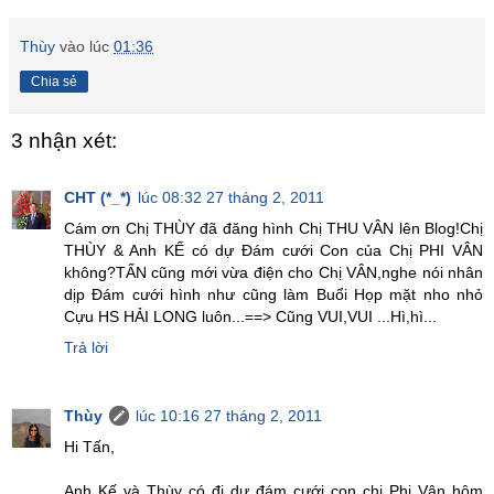
Thùy
vào lúc
01:36
Chia sẻ
3 nhận xét:
CHT (*_*)
lúc 08:32 27 tháng 2, 2011
Cám ơn Chị THÙY đã đăng hình Chị THU VÂN lên Blog!Chị
THÙY & Anh KẾ có dự Đám cưới Con của Chị PHI VÂN
không?TẤN cũng mới vừa điện cho Chị VÂN,nghe nói nhân
dịp Đám cưới hình như cũng làm Buổi Họp mặt nho nhỏ
Cựu HS HẢI LONG luôn...==> Cũng VUI,VUI ...Hì,hì...
Trả lời
Thùy
lúc 10:16 27 tháng 2, 2011
Hi Tấn,
Anh Kế và Thùy có đi dự đám cưới con chị Phi Vân hôm