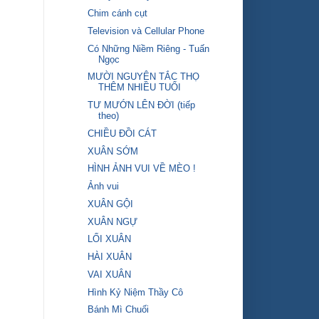
Chim cánh cụt
Television và Cellular Phone
Có Những Niềm Riêng - Tuấn
Ngọc
MƯỜI NGUYÊN TẮC THỌ
THÊM NHIỀU TUỔI
TƯ MƯỚN LÊN ĐỜI (tiếp
theo)
CHIỀU ĐỒI CÁT
XUÂN SỚM
HÌNH ẢNH VUI VỀ MÈO !
Ảnh vui
XUÂN GỘI
XUÂN NGỰ
LỐI XUÂN
HÀI XUÂN
VAI XUÂN
Hình Kỷ Niệm Thầy Cô
Bánh Mì Chuối