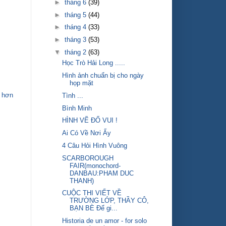
►
tháng 6
(39)
►
tháng 5
(44)
►
tháng 4
(33)
►
tháng 3
(53)
▼
tháng 2
(63)
Học Trò Hải Long .....
Hình ảnh chuẩn bị cho ngày
họp mặt
 hơn
Tình ...
Bình Minh
HÌNH VẼ ĐỐ VUI !
Ai Có Về Nơi Ấy
4 Câu Hỏi Hình Vuông
SCARBOROUGH
FAIR(monochord-
DANBAU:PHAM DUC
THANH)
CUỘC THI VIẾT VỀ
TRƯỜNG LỚP, THẦY CÔ,
BẠN BÈ Để gi...
Historia de un amor - for solo