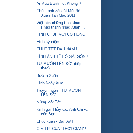
Ai Mua Bánh Tét Không ?
Chùm ảnh đồi cát Mũi Né
Xuân Tân Mão 2011
Việt hóa những tình khúc
Pháp thành nhạc Xuân ...
HÌNH CHỤP VỚI CÔ HỒNG !
Hình kỷ niệm
CHÚC TẾT ĐẦU NĂM !
HÌNH ẢNH TẾT Ở SÀI GÒN !
TƯ MƯỚN LÊN ĐỜI (tiếp
theo)
Bướm Xuân
Hình Ngày Xưa
Truyện ngắn - TƯ MƯỚN
LÊN ĐỜI
Mùng Một Tết
Kính gởi Thầy Cô, Anh Chị và
các Bạn,
Chúc xuân - Ban AVT
GIÁ TRỊ CỦA "THỜI GIAN" !