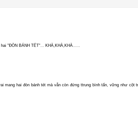
g hai "ĐÒN BÁNH TÉT"... KHÀ,KHÀ,KHÀ......
ai mang hai đòn bánh tét mà vẫn còn đứng ttrung bình tấn, vững như cột t