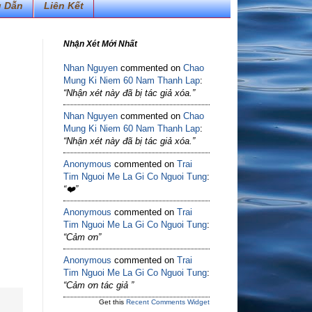
 Dẫn
Liên Kết
Nhận Xét Mới Nhất
Nhan Nguyen
commented on
Chao
Mung Ki Niem 60 Nam Thanh Lap
:
“Nhận xét này đã bị tác giả xóa.”
Nhan Nguyen
commented on
Chao
Mung Ki Niem 60 Nam Thanh Lap
:
“Nhận xét này đã bị tác giả xóa.”
Anonymous
commented on
Trai
Tim Nguoi Me La Gi Co Nguoi Tung
:
“❤️”
Anonymous
commented on
Trai
Tim Nguoi Me La Gi Co Nguoi Tung
:
“Cảm ơn”
Anonymous
commented on
Trai
Tim Nguoi Me La Gi Co Nguoi Tung
:
“Cảm ơn tác giả ”
Get this
Recent Comments Widget