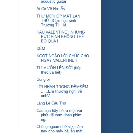
acoustic guitar
Ai Có Về Nơi Ấy
THƯ MỜIHỌP MẶT LẦN
THỨ IICựu học sinh
Trường TH Hả...
HẬU VALENTINE : NHỮNG
BỨC HÌNH KHÔNG THỂ
BỎ QUA !
ĐÊM
NGỌT NGÀO LỜI CHÚC CHO
NGÀY VALENTINE !
TƯ MƯỚN LÊN ĐỜI (tiếp
theo và hết)
Đông ơi
LỜI NHẮN TRONG ĐÊMĐÊM
......Em thường nghĩ về
anhV...
Lặng Lẽ Câu Thơ
Các bạn hãy bỏ ra một vài
phút để xem đoạn phim
ng...
Chồng ngoan nhờ vợ, năm
nay cho mấy bà lên mặt