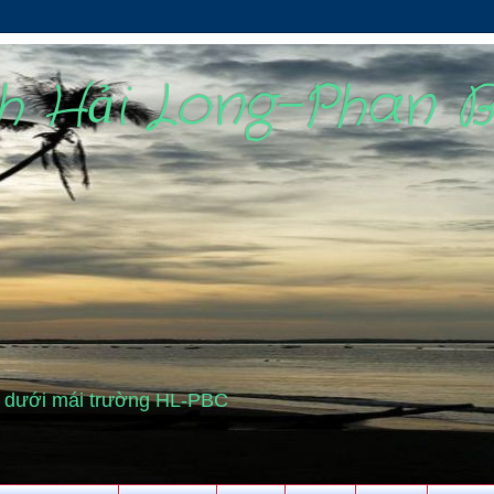
nh Hải Long-Phan 
cũ dưới mái trường HL-PBC