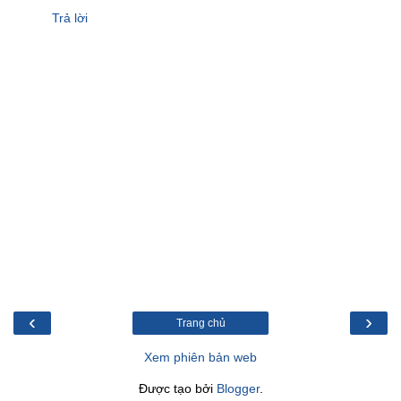
Trả lời
‹
›
Trang chủ
Xem phiên bản web
Được tạo bởi
Blogger
.