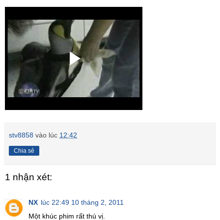
stv8858
vào lúc
12:42
Chia sẻ
1 nhận xét:
NX
lúc 22:49 10 tháng 2, 2011
Một khúc phim rất thú vị.