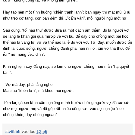
cười, không cộng tác và không làm gì hết.
Hay tạo nên một tình huống “chiến tranh lạnh”: ban ngày thì mặt mũi ủ rũ
như treo cờ tang, còn ban đêm thì…”cấm vận”, mỗi người ngủ một nơi.
Sau cùng, “tối hậu thu” được đưa ra một cách âm thầm, đó là người vợ
sẽ lặng lẽ khăn gói quả mướp về với bu, để dạy cho chồng một bài học
thế nào là vâng lời vợ và thế nào là lễ độ với vợ. Tới đây, muốn được ổn
định lại cuộc sống, người chồng đành phải năn nỉ ỉ ôi, xin vợ tha thứ, để
rồi “mời nàng về…dinh”.
Kinh nghiệm cay đắng này, sẽ làm cho người chồng mau mắn “hạ quyết
tâm”:
- Vợ mà dạy, phải lắng nghe,
Mai sau “khôn lớn”, mà khoe mọi người.
Tóm lại, gã xin kính cẩn nghiêng mình trước những người vợ đã cư xử
như một người mẹ và đã góp rất nhiều công sức vào sự nghiệp “nuôi
chồng khỏe, dạy chồng ngoan”.
stv8858
vào lúc
12:56