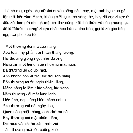
Thế nhưng, ngày phụ nữ đòi quyền sống năm nay, một anh bạn của gã
tận mãi bên Đan Mạch, không biết tự mình sáng tác, hay đã đọc được ở
đâu đó, bèn gửi cho gã một bài thơ cùng một thể thức và cũng mang tựa
đề là “Mười thương” được nhái theo bài ca dao trên, gọi là để góp tiếng
ngợi ca phe kẹp tóc:
- Một thương đôi má của nàng,
Xoa toan mỹ phẩm, anh tàn tháng lương.
Hai thương giọng ngọt như đường,
Nàng xin một tiếng, vua nhường mất ngôi.
Ba thương đo đỏ đôi môi,
Anh không hôn được, sợ trôi son nàng.
Bốn thương mười ngón thiên đàng,
Móng nàng lạ lắm : lúc vàng, lúc xanh.
Năm thương đôi mắt long lanh,
Liếc tình, cọp cũng biến thành nai tơ.
Sáu thương cái nết ngây thơ,
Quen nàng một tháng, anh khờ ba năm.
Bảy thương cái mặt chầm dầm,
Đòi mua vài cái áo đầm mới vui.
Tám thương mái tóc buông xuôi,