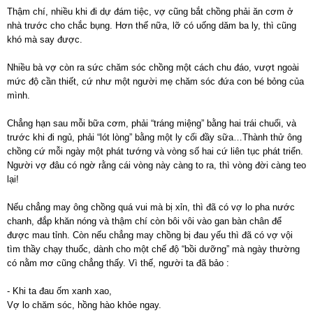
Thậm chí, nhiều khi đi dự đám tiệc, vợ cũng bắt chồng phải ăn cơm ở
nhà trước cho chắc bụng. Hơn thế nữa, lỡ có uống dăm ba ly, thì cũng
khó mà say được.
Nhiều bà vợ còn ra sức chăm sóc chồng một cách chu đáo, vượt ngoài
mức độ cần thiết, cứ như một người mẹ chăm sóc đứa con bé bỏng của
mình.
Chẳng hạn sau mỗi bữa cơm, phải “tráng miệng” bằng hai trái chuối, và
trước khi đi ngủ, phải “lót lòng” bằng một ly cối đầy sữa…Thành thử ông
chồng cứ mỗi ngày một phát tướng và vòng số hai cứ liên tục phát triển.
Người vợ đâu có ngờ rằng cái vòng này càng to ra, thì vòng đời càng teo
lại!
Nếu chẳng may ông chồng quá vui mà bị xỉn, thì đã có vợ lo pha nước
chanh, đắp khăn nóng và thậm chí còn bôi vôi vào gan bàn chân để
được mau tỉnh. Còn nếu chẳng may chồng bị đau yếu thì đã có vợ vội
tìm thầy chạy thuốc, dành cho một chế độ “bồi dưỡng” mà ngày thường
có nằm mơ cũng chẳng thấy. Vì thế, người ta đã bảo :
- Khi ta đau ốm xanh xao,
Vợ lo chăm sóc, hồng hào khỏe ngay.