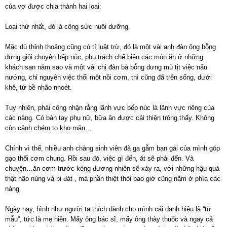
của vợ được chia thành hai loại:
Loại thứ nhất, đó là công sức nuôi dưỡng.
Mặc dù thỉnh thoảng cũng có tí luật trừ, đó là một vài anh đàn ông bỗng
dưng giỏi chuyện bếp núc, phụ trách chế biến các món ăn ở những
khách sạn năm sao và một vài chị đàn bà bỗng dưng mù tịt việc nấu
nướng, chỉ nguyên việc thổi một nồi cơm, thì cũng đã trên sống, dưới
khê, tứ bề nhão nhoét.
Tuy nhiên, phải công nhận rằng lãnh vực bếp núc là lãnh vực riêng của
các nàng. Có bàn tay phụ nữ, bữa ăn được cải thiện trông thấy. Không
còn cảnh chém to kho mặn…
Chính vì thế, nhiều anh chàng sinh viên đã gạ gẫm bạn gái của mình góp
gạo thổi cơm chung. Rồi sau đó, việc gì đến, ăt sẽ phải đến. Và
chuyện…ăn cơm trước kẻng đương nhiên sẽ xảy ra, với những hậu quả
thật não nùng và bi đát , mà phần thiệt thòi bao giờ cũng nằm ở phía các
nàng.
Ngày nay, hình như người ta thích dành cho mình cái danh hiệu là “từ
mẫu”, tức là mẹ hiền. Mấy ông bác sĩ, mấy ông thày thuốc và ngay cả