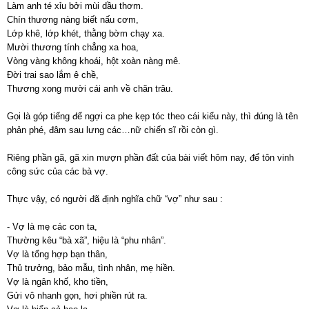
Làm anh té xỉu bởi mùi dầu thơm.
Chín thương nàng biết nấu cơm,
Lớp khê, lớp khét, thằng bờm chạy xa.
Mười thương tính chẳng xa hoa,
Vòng vàng không khoái, hột xoàn nàng mê.
Đời trai sao lắm ê chề,
Thương xong mười cái anh về chăn trâu.
Gọi là góp tiếng để ngợi ca phe kẹp tóc theo cái kiểu này, thì đúng là tên
phản phé, đâm sau lưng các…nữ chiến sĩ rồi còn gì.
Riêng phần gã, gã xin mượn phần đất của bài viết hôm nay, để tôn vinh
công sức của các bà vợ.
Thực vậy, có người đã định nghĩa chữ “vợ” như sau :
- Vợ là mẹ các con ta,
Thường kêu “bà xã”, hiệu là “phu nhân”.
Vợ là tổng hợp bạn thân,
Thủ trưởng, bảo mẫu, tình nhân, mẹ hiền.
Vợ là ngân khố, kho tiền,
Gửi vô nhanh gọn, hơi phiền rút ra.