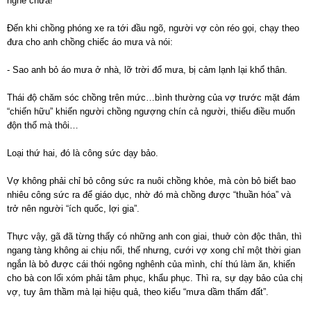
nghe chưa!
Đến khi chồng phóng xe ra tới đầu ngõ, người vợ còn réo gọi, chạy theo
đưa cho anh chồng chiếc áo mưa và nói:
- Sao anh bỏ áo mưa ở nhà, lỡ trời đổ mưa, bị cảm lạnh lại khổ thân.
Thái độ chăm sóc chồng trên mức…bình thường của vợ trước mặt đám
“chiến hữu” khiến người chồng ngượng chín cả người, thiếu điều muốn
độn thổ mà thôi…
Loại thứ hai, đó là công sức dạy bảo.
Vợ không phải chỉ bỏ công sức ra nuôi chồng khỏe, mà còn bỏ biết bao
nhiêu công sức ra để giáo dục, nhờ đó mà chồng được “thuần hóa” và
trở nên người “ích quốc, lợi gia”.
Thực vậy, gã đã từng thấy có những anh con giai, thuở còn độc thân, thì
ngang tàng không ai chịu nổi, thế nhưng, cưới vợ xong chỉ một thời gian
ngắn là bỏ được cái thói ngông nghênh của mình, chí thú làm ăn, khiến
cho bà con lối xóm phải tâm phục, khẩu phục. Thì ra, sự dạy bảo của chị
vợ, tuy âm thầm mà lại hiệu quả, theo kiểu “mưa dầm thấm đất”.