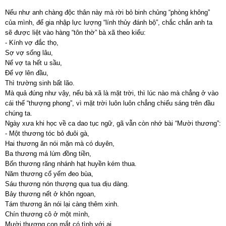
Nếu như anh chàng độc thân này mà rời bỏ binh chủng “phòng không”
của mình, để gia nhập lực lượng “lính thủy đánh bộ”, chắc chắn anh ta
sẽ được liệt vào hàng “tôn thờ” bà xã theo kiểu:
- Kính vợ đắc thọ,
Sợ vợ sống lâu,
Nể vợ ta hết u sầu,
Để vợ lên đầu,
Thì trường sinh bất lão.
Mà quả đúng như vậy, nếu bà xã là mặt trời, thì lúc nào mà chẳng ở vào
cái thế “thượng phong”, vì mặt trời luôn luôn chẳng chiếu sáng trên đầu
chúng ta.
Ngày xưa khi học về ca dao tục ngữ, gã vẫn còn nhớ bài “Mười thương”:
- Một thương tóc bỏ đuôi gà,
Hai thương ăn nói mặn mà có duyên,
Ba thương má lúm đồng tiền,
Bốn thương răng nhánh hạt huyền kém thua.
Năm thương cổ yếm đeo bùa,
Sáu thương nón thượng qua tua dịu dàng.
Bảy thương nết ở khôn ngoan,
Tám thương ăn nói lại càng thêm xinh.
Chín thương cô ở một mình,
Mười thương con mắt có tình với ai.