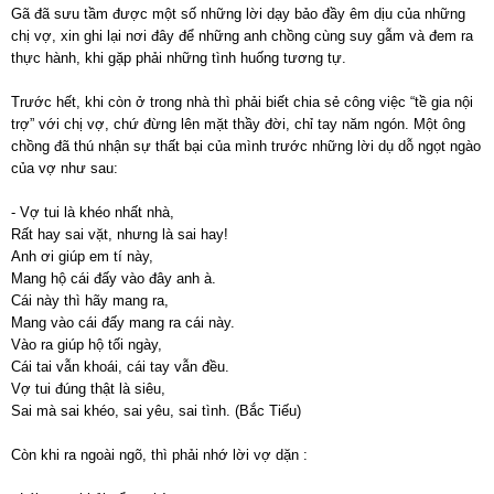
Gã đã sưu tầm được một số những lời dạy bảo đầy êm dịu của những
chị vợ, xin ghi lại nơi đây để những anh chồng cùng suy gẫm và đem ra
thực hành, khi gặp phải những tình huống tương tự.
Trước hết, khi còn ở trong nhà thì phải biết chia sẻ công việc “tề gia nội
trợ” với chị vợ, chứ đừng lên mặt thầy đời, chỉ tay năm ngón. Một ông
chồng đã thú nhận sự thất bại của mình trước những lời dụ dỗ ngọt ngào
của vợ như sau:
- Vợ tui là khéo nhất nhà,
Rất hay sai vặt, nhưng là sai hay!
Anh ơi giúp em tí này,
Mang hộ cái đấy vào đây anh à.
Cái này thì hãy mang ra,
Mang vào cái đấy mang ra cái này.
Vào ra giúp hộ tối ngày,
Cái tai vẫn khoái, cái tay vẫn đều.
Vợ tui đúng thật là siêu,
Sai mà sai khéo, sai yêu, sai tình. (Bắc Tiếu)
Còn khi ra ngoài ngõ, thì phải nhớ lời vợ dặn :