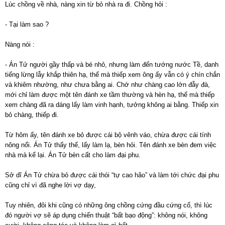
Lúc chồng về nhà, nàng xin từ bỏ nhà ra đi. Chồng hỏi :
- Tại làm sao ?
Nàng nói :
- Án Tử người gầy thấp và bé nhỏ, nhưng làm đến tướng nước Tề, danh
tiếng lừng lẫy khắp thiên hạ, thế mà thiếp xem ông ấy vẫn có ý chín chắn
và khiêm nhường, như chưa bằng ai. Chớ như chàng cao lớn đẫy đà,
mới chỉ làm được một tên đánh xe tầm thường và hèn hạ, thế mà thiếp
xem chàng đã ra dáng lấy làm vinh hạnh, tưởng không ai bằng. Thiếp xin
bỏ chàng, thiếp đi.
Từ hôm ấy, tên đánh xe bỏ được cái bộ vênh váo, chừa được cái tính
nông nổi. Án Tử thấy thế, lấy làm lạ, bèn hỏi. Tên đánh xe bèn đem việc
nhà mà kể lại. Án Tử bèn cất cho làm đại phu.
Sở dĩ Án Tử chừa bỏ được cái thói “tự cao hão” và làm tới chức đại phu
cũng chỉ vì đã nghe lời vợ dạy,
Tuy nhiên, đôi khi cũng có những ông chồng cứng đầu cứng cổ, thì lúc
đó người vợ sẽ áp dụng chiến thuật “bất bạo động”: không nói, không