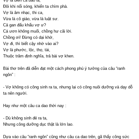
Vợ là biển cả bao la,
Đôi khi nổi sóng, khiến ta chìm phà.
Vợ là âm nhạc, thi ca,
Vừa là cô giáo, vừa là luật sư.
Cả gan đấu khẩu vợ ư?
Cá ươn không muối, chồng hư cãi lời.
Chồng ơi! Đừng có dại khờ,
Vợ đi, thì biết cậy nhờ vào ai?
Vợ là phước, lộc, thọ, tài,
Thuộc trăm định nghĩa, trả bài vợ khen.
Bài thơ trên đã diễn đạt một cách phong phú ý tưởng của câu “ranh
ngôn” :
- Vợ không có công sinh ra ta, nhưng lại có công nuôi dưỡng và dạy dỗ
ta nên người.
Hay như một câu ca dao thời nay :
- Dù không sinh đẻ ra ta,
Nhưng công dưỡng dục thật là lớn lao.
Dựa vào câu “ranh ngôn” cũng như câu ca dao trên, gã thấy công sức