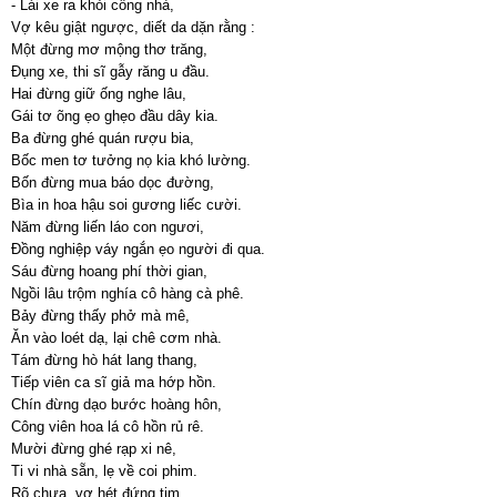
- Lái xe ra khỏi cổng nhà,
Vợ kêu giật ngược, diết da dặn rằng :
Một đừng mơ mộng thơ trăng,
Đụng xe, thi sĩ gẫy răng u đầu.
Hai đừng giữ ống nghe lâu,
Gái tơ õng ẹo ghẹo đầu dây kia.
Ba đừng ghé quán rượu bia,
Bốc men tơ tưởng nọ kia khó lường.
Bốn đừng mua báo dọc đường,
Bìa in hoa hậu soi gương liếc cười.
Năm đừng liến láo con ngươi,
Đồng nghiệp váy ngắn ẹo người đi qua.
Sáu đừng hoang phí thời gian,
Ngồi lâu trộm nghía cô hàng cà phê.
Bảy đừng thấy phở mà mê,
Ăn vào loét dạ, lại chê cơm nhà.
Tám đừng hò hát lang thang,
Tiếp viên ca sĩ giả ma hớp hồn.
Chín đừng dạo bước hoàng hôn,
Công viên hoa lá cô hồn rủ rê.
Mười đừng ghé rạp xi nê,
Ti vi nhà sẵn, lẹ về coi phim.
Rõ chưa, vợ hét đứng tim,