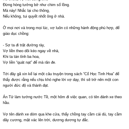
Đừng hòng tưởng bở như chim sổ lồng.
Mà này! Nhắc lại cho thông,
Nếu không, tui quyết nhốt ông ở nhà.
Ở mọi nơi và trong mọi lúc, vợ luôn có những hành động phù hợp, để
giáo dục chồng:
- Sợ ta đi trật đường rày,
Vợ liền theo dõi kéo ngay về nhà,
Khi ta tán tỉnh ba hoa,
Vợ liền “quát nạt” để mà răn đe.
Tới đây gã xin kể lại một câu truyện trong sách “Cổ Học Tinh Hoa” để
thấy được rằng nếu chịu khó nghe lời vợ dạy, thì sẽ trở nên một con
người đức độ và thành đạt.
Án Tử làm tướng nước Tề, một hôm đi việc quan, có tên đánh xe theo
hầu.
Vợ tên đánh xe dòm qua khe cửa, thấy chồng tay cầm cái dù, tay cầm
dây cương, mặt vác lên trời, dương dương tự đắc.