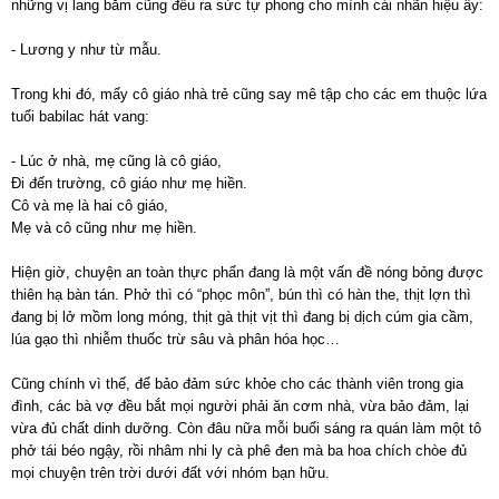
những vị lang băm cũng đều ra sức tự phong cho mình cái nhãn hiệu ấy:
- Lương y như từ mẫu.
Trong khi đó, mấy cô giáo nhà trẻ cũng say mê tập cho các em thuộc lứa
tuổi babilac hát vang:
- Lúc ở nhà, mẹ cũng là cô giáo,
Đi đến trường, cô giáo như mẹ hiền.
Cô và mẹ là hai cô giáo,
Mẹ và cô cũng như mẹ hiền.
Hiện giờ, chuyện an toàn thực phẩn đang là một vấn đề nóng bỏng được
thiên hạ bàn tán. Phở thì có “phọc môn”, bún thì có hàn the, thịt lợn thì
đang bị lở mồm long móng, thịt gà thịt vịt thì đang bị dịch cúm gia cầm,
lúa gạo thì nhiễm thuốc trừ sâu và phân hóa học…
Cũng chính vì thế, để bảo đảm sức khỏe cho các thành viên trong gia
đình, các bà vợ đều bắt mọi người phải ăn cơm nhà, vừa bảo đảm, lại
vừa đủ chất dinh dưỡng. Còn đâu nữa mỗi buổi sáng ra quán làm một tô
phở tái béo ngậy, rồi nhâm nhi ly cà phê đen mà ba hoa chích chòe đủ
mọi chuyện trên trời dưới đất với nhóm bạn hữu.