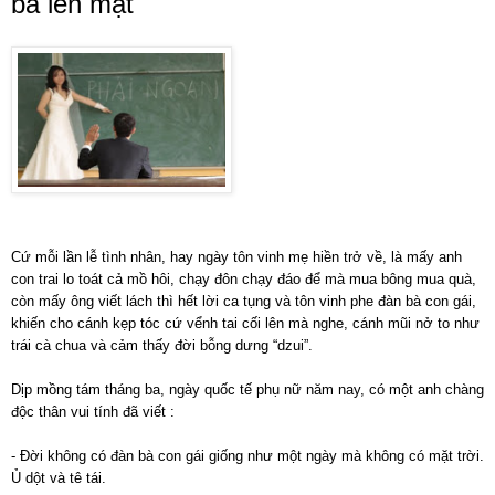
bà lên mặt
Cứ mỗi lần lễ tình nhân, hay ngày tôn vinh mẹ hiền trở về, là mấy anh
con trai lo toát cả mồ hôi, chạy đôn chạy đáo để mà mua bông mua quà,
còn mấy ông viết lách thì hết lời ca tụng và tôn vinh phe đàn bà con gái,
khiến cho cánh kẹp tóc cứ vểnh tai cối lên mà nghe, cánh mũi nở to như
trái cà chua và cảm thấy đời bỗng dưng “dzui”.
Dịp mồng tám tháng ba, ngày quốc tế phụ nữ năm nay, có một anh chàng
độc thân vui tính đã viết :
- Đời không có đàn bà con gái giống như một ngày mà không có mặt trời.
Ủ dột và tê tái.