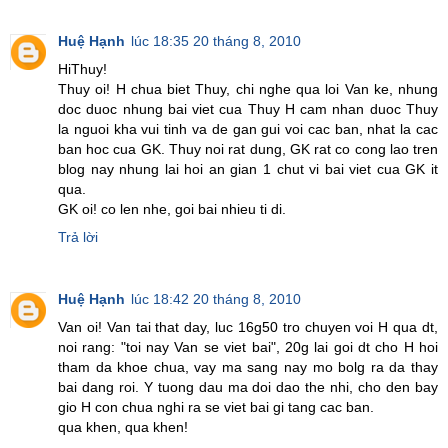
Huệ Hạnh
lúc 18:35 20 tháng 8, 2010
HiThuy!
Thuy oi! H chua biet Thuy, chi nghe qua loi Van ke, nhung
doc duoc nhung bai viet cua Thuy H cam nhan duoc Thuy
la nguoi kha vui tinh va de gan gui voi cac ban, nhat la cac
ban hoc cua GK. Thuy noi rat dung, GK rat co cong lao tren
blog nay nhung lai hoi an gian 1 chut vi bai viet cua GK it
qua.
GK oi! co len nhe, goi bai nhieu ti di.
Trả lời
Huệ Hạnh
lúc 18:42 20 tháng 8, 2010
Van oi! Van tai that day, luc 16g50 tro chuyen voi H qua dt,
noi rang: "toi nay Van se viet bai", 20g lai goi dt cho H hoi
tham da khoe chua, vay ma sang nay mo bolg ra da thay
bai dang roi. Y tuong dau ma doi dao the nhi, cho den bay
gio H con chua nghi ra se viet bai gi tang cac ban.
qua khen, qua khen!