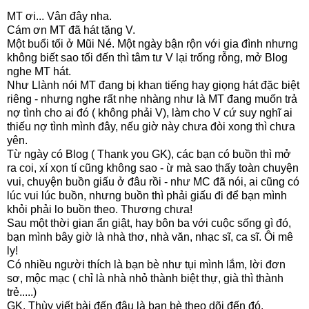
MT ơi... Vân đây nha.
Cám ơn MT đã hát tặng V.
Một buổi tối ở Mũi Né. Một ngày bận rộn với gia đình nhưng
không biết sao tối đến thì tâm tư V lại trống rỗng, mở Blog
nghe MT hát.
Như Llành nói MT đang bị khan tiếng hay giọng hát đặc biệt
riêng - nhưng nghe rất nhẹ nhàng như là MT đang muốn trả
nợ tình cho ai đó ( không phải V), làm cho V cứ suy nghĩ ai
thiếu nợ tình mình đây, nếu giờ này chưa đòi xong thì chưa
yên.
Từ ngày có Blog ( Thank you GK), các bạn có buồn thì mở
ra coi, xí xọn tí cũng không sao - ừ mà sao thấy toàn chuyện
vui, chuyện buồn giấu ở đâu rồi - như MC đã nói, ai cũng có
lúc vui lúc buồn, nhưng buồn thì phải giấu đi để bạn mình
khỏi phải lo buồn theo. Thương chưa!
Sau một thời gian ẩn giật, hay bôn ba với cuộc sống gì đó,
bạn mình bây giờ là nhà thơ, nhà văn, nhạc sĩ, ca sĩ. Ôi mê
ly!
Có nhiều người thích là bạn bè như tụi mình lắm, lời đơn
sơ, mộc mạc ( chỉ là nhà nhỏ thành biệt thự, già thì thành
trẻ.....)
GK, Thùy viết bài đến đâu là bạn bè theo dõi đến đó.