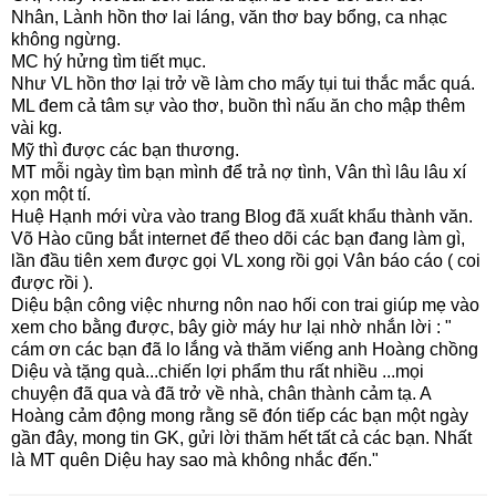
Nhân, Lành hồn thơ lai láng, văn thơ bay bổng, ca nhạc
không ngừng.
MC hý hửng tìm tiết mục.
Như VL hồn thơ lại trở về làm cho mấy tụi tui thắc mắc quá.
ML đem cả tâm sự vào thơ, buồn thì nấu ăn cho mập thêm
vài kg.
Mỹ thì được các bạn thương.
MT mỗi ngày tìm bạn mình để trả nợ tình, Vân thì lâu lâu xí
xọn một tí.
Huệ Hạnh mới vừa vào trang Blog đã xuất khẩu thành văn.
Võ Hào cũng bắt internet để theo dõi các bạn đang làm gì,
lần đầu tiên xem được gọi VL xong rồi gọi Vân báo cáo ( coi
được rồi ).
Diệu bận công việc nhưng nôn nao hối con trai giúp mẹ vào
xem cho bằng được, bây giờ máy hư lại nhờ nhắn lời : "
cám ơn các bạn đã lo lắng và thăm viếng anh Hoàng chồng
Diệu và tặng quà...chiến lợi phẩm thu rất nhiều ...mọi
chuyện đã qua và đã trở về nhà, chân thành cảm tạ. A
Hoàng cảm động mong rằng sẽ đón tiếp các bạn một ngày
gần đây, mong tin GK, gửi lời thăm hết tất cả các bạn. Nhất
là MT quên Diệu hay sao mà không nhắc đến."