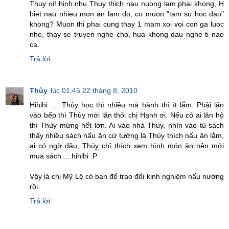
Thuy oi! hinh nhu Thuy thich nau nuong lam phai khong, H
biet nau nhieu mon an lam do, co muon "tam su hoc dao"
khong? Muon thi phai cung thay 1 mam xoi voi con ga luoc
nhe, thay se truyen nghe cho, hua khong dau nghe ti nao
ca.
Trả lời
Thùy
lúc 01:45 22 tháng 8, 2010
Hihihi .... Thùy học thì nhiều mà hành thì ít lắm. Phải lăn
vào bếp thì Thùy mới lăn thôi chị Hạnh ơi. Nếu có ai lăn hộ
thì Thùy mừng hết lớn. Ai vào nhà Thùy, nhìn vào tủ sách
thấy nhiều sách nấu ăn cứ tưởng là Thùy thích nấu ăn lắm,
ai có ngờ đâu, Thùy chỉ thích xem hình món ăn nên mới
mua sách ... hihihi :P
Vậy là chị Mỹ Lệ có bạn để trao đổi kinh nghiệm nấu nướng
rồi.
Trả lời