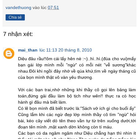
vandethuong
vào lúc
07:51
Chia sẻ
7 nhận xét:
mai_than
lúc 11:13 20 tháng 8, 2010
Diệu đâu rầu!!ôm cái lấy hên nè :~)..hì..hì.(đùa cho vui)mấy
bạn gái lớp mình mỗi "ngừ" có mỗi nét "vễ sương"khác
nhau.Đôi khi ngồi đây nhớ về qúa khứ,tìm về ngày tháng cũ
của bọn mình thật vô vàn yêu thương.
Với các bạn trai,nhớ những khi thầy cô gọi lên bảng làm
toán,đứng gải đầu làm bộ tịch như wên!! thực ra có học
hành gì đâu mà biết làm.
Có lẽ bọn mình đã biết trước là:"Sách vở ích gì cho buổi ấy"
Cũng lắm khi các ngừ đẹp lớp mình thầy cô tìm "ngừ" hỏi
bài, kéo cây viết dò tên theo vần tự từ trên xuống dưới,tới
đoạn tên mình ,mặt xanh dờn không còn tí máu.
Các bạn có da ngâm ngâm như Diệu chẳng hạn thì nhìn ít