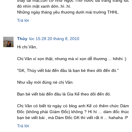
thấy tái mặt,còn cỡ như Ngọc Thơ nước da trắng trắng lúc
đó nhìn mặt xanh dờn..hì..hì.
Những ngày tháng yêu thương dưới mái trường THHL.
Trả lời
Thùy
lúc 15:28 20 tháng 8, 2010
Hi chị Vân,
Chị Vân xí xọn thật, nhưng mà xí xọn dễ thương ... hihihi :)
"GK, Thùy viết bài đến đâu là bạn bè theo dõi đến đó."
Như vầy mới đúng nè chị Vân:
Bạn bè viết bài đến đâu là Gia Kế theo dõi đến đó.
Chị Vân có biết từ ngày có blog anh Kế có thêm chức Dám
Đốc (không phải Gíám Đốc) không ? Hì hì ... dám đốc thúc
bạn bè viết bài , mà Dám Đốc GK thì viết rất ít ... hahaha :P
Trả lời