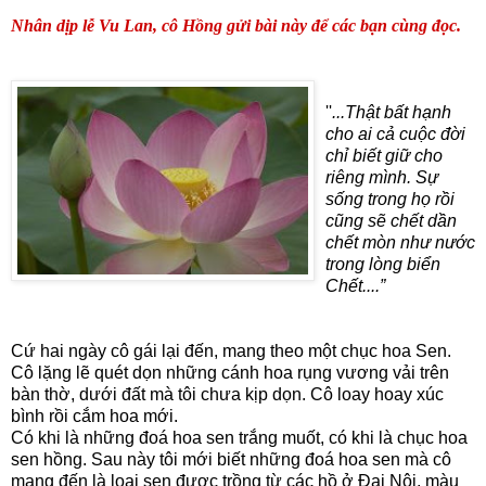
Nhân dịp lễ Vu Lan, cô Hồng gửi bài này để các bạn cùng đọc.
''
...Thật bất hạnh
cho ai cả cuộc đời
chỉ biết giữ cho
riêng mình. Sự
sống trong họ rồi
cũng sẽ chết dần
chết mòn như nước
trong lòng biển
Chết....”
Cứ hai ngày cô gái lại đến, mang theo một chục hoa Sen.
Cô lặng lẽ quét dọn những cánh hoa rụng vương vải trên
bàn thờ, dưới đất mà tôi chưa kịp dọn. Cô loay hoay xúc
bình rồi cắm hoa mới.
Có khi là những đoá hoa sen trắng muốt, có khi là chục hoa
sen hồng. Sau này tôi mới biết những đoá hoa sen mà cô
mang đến là loại sen được trồng từ các hồ ở Đại Nội, màu