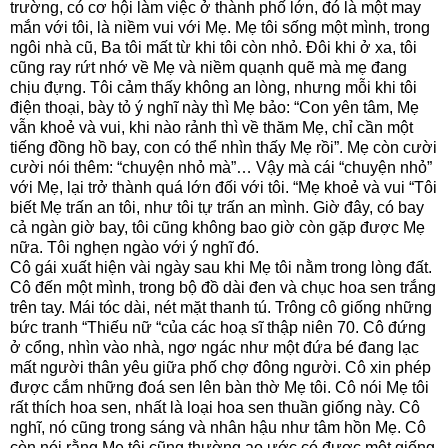
trường, có cơ hội làm việc ở thành phố lớn, đó là một may
mắn với tôi, là niềm vui với Mẹ. Mẹ tôi sống một mình, trong
ngôi nhà cũ, Ba tôi mất từ khi tôi còn nhỏ. Đôi khi ở xa, tôi
cũng ray rứt nhớ về Mẹ và niềm quạnh quẽ mà mẹ đang
chịu đựng. Tôi cảm thấy không an lòng, nhưng mỗi khi tôi
điện thoại, bày tỏ ý nghĩ này thì Mẹ bảo: “Con yên tâm, Mẹ
vẫn khoẻ và vui, khi nào rảnh thì về thăm Mẹ, chỉ cần một
tiếng đồng hồ bay, con có thể nhìn thấy Mẹ rồi”. Mẹ còn cười
cười nói thêm: “chuyện nhỏ mà”… Vậy mà cái “chuyện nhỏ”
với Mẹ, lại trở thành quá lớn đối với tôi. “Mẹ khoẻ và vui “Tôi
biết Mẹ trấn an tôi, như tôi tự trấn an mình. Giờ đây, có bay
cả ngàn giờ bay, tôi cũng không bao giờ còn gặp được Mẹ
nữa. Tôi nghẹn ngào với ý nghĩ đó.
Cô gái xuất hiện vài ngày sau khi Mẹ tôi nằm trong lòng đất.
Cô đến một mình, trong bộ đồ dài đen và chục hoa sen trắng
trên tay. Mái tóc dài, nét mặt thanh tú. Trông cô giống những
bức tranh “Thiếu nữ “của các hoạ sĩ thập niên 70. Cô đứng
ở cổng, nhìn vào nhà, ngơ ngác như một đứa bé đang lạc
mất người thân yêu giữa phố chợ đông người. Cô xin phép
được cắm những đoá sen lên bàn thờ Mẹ tôi. Cô nói Mẹ tôi
rất thích hoa sen, nhất là loại hoa sen thuần giống này. Cô
nghĩ, nó cũng trong sáng và nhân hậu như tâm hồn Mẹ. Cô
còn nói rằng Mẹ tôi cũng thường ao ước có được một giống