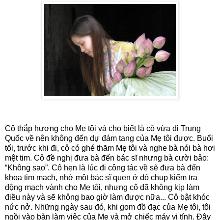
Cô thắp hương cho Mẹ tôi và cho biết là cô vừa đi Trung
Quốc về nên không đến dự đám tang của Mẹ tôi được. Buổi
tối, trước khi đi, cô có ghé thăm Mẹ tôi và nghe bà nói bà hơi
mệt tim. Cô đề nghị đưa bà đến bác sĩ nhưng bà cười bảo:
“Không sao”. Cô hẹn là lúc đi công tác về sẽ đưa bà đến
khoa tim mạch, nhờ một bác sĩ quen ở đó chụp kiểm tra
động mạch vành cho Mẹ tôi, nhưng cô đã không kịp làm
điều này và sẽ không bao giờ làm được nữa... Cô bật khóc
nức nở. Những ngày sau đó, khi gom đồ đạc của Mẹ tôi, tôi
ngồi vào bàn làm việc của Mẹ và mở chiếc máy vi tính. Đây