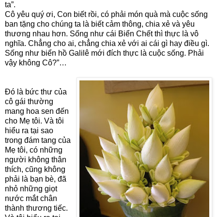
ta”.
Cô yêu quý ơi, Con biết rồi, có phải món quà mà cuộc sống
ban tặng cho chúng ta là biết cảm thông, chia xẻ và yêu
thương nhau hơn. Sống như cái Biển Chết thì thực là vô
nghĩa. Chẳng cho ai, chẳng chia xẻ với ai cái gì hay điều gì.
Sống như biển hồ Galilê mới đích thực là cuộc sống. Phải
vậy không Cô?”…
Đó là bức thư của
cô gái thường
mang hoa sen đến
cho Mẹ tôi. Và tôi
hiểu ra tại sao
trong đám tang của
Mẹ tôi, có những
người không thân
thích, cũng không
phải là bạn bè, đã
nhỏ những giọt
nước mắt chân
thành thương tiếc.