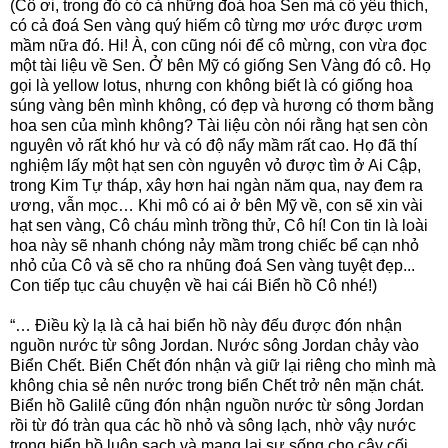
(Cô ơi, trong đó có cả những đoá hoa Sen mà cô yêu thích,
có cả đoá Sen vàng quý hiếm cô từng mơ ước được ươm
mầm nữa đó. Hi! À, con cũng nói để cô mừng, con vừa đọc
một tài liệu về Sen. Ở bên Mỹ có giống Sen Vàng đó cô. Họ
gọi là yellow lotus, nhưng con không biết là có giống hoa
súng vàng bên mình không, có đẹp và hương có thơm bằng
hoa sen của mình không? Tài liệu còn nói rằng hạt sen còn
nguyên vỏ rất khó hư và có độ nẩy mầm rất cao. Họ đã thí
nghiệm lấy một hạt sen còn nguyên vỏ được tìm ở Ai Cập,
trong Kim Tự tháp, xây hơn hai ngàn năm qua, nay đem ra
ương, vẫn mọc… Khi mô có ai ở bên Mỹ về, con sẽ xin vài
hạt sen vàng, Cô cháu mình trồng thử, Cô hí! Con tin là loài
hoa này sẽ nhanh chóng nảy mầm trong chiếc bể cạn nhỏ
nhỏ của Cô và sẽ cho ra nhũng đoá Sen vàng tuyệt đẹp...
Con tiếp tục câu chuyện về hai cái Biển hồ Cô nhé!)
“… Điều kỳ lạ là cả hai biển hồ này đếu được đón nhận
nguồn nước từ sông Jordan. Nước sông Jordan chảy vào
Biển Chết. Biển Chết đón nhận và giữ lại riêng cho mình mà
không chia sẻ nên nước trong biển Chết trở nên mặn chát.
Biển hồ Galilê cũng đón nhận nguồn nước từ sông Jordan
rồi từ đó tràn qua các hồ nhỏ và sông lạch, nhờ vậy nước
trong biển hồ luôn sạch và mang lại sự sống cho cây cối,