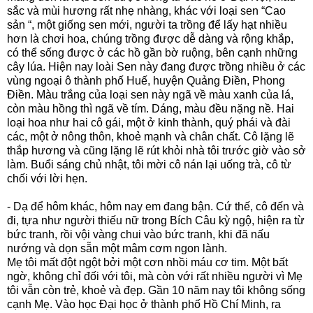
sắc và mùi hương rất nhẹ nhàng, khác với loại sen “Cao
sản “, một giống sen mới, người ta trồng để lấy hạt nhiều
hơn là chơi hoa, chúng trồng được dễ dàng và rộng khắp,
có thể sống được ở các hồ gần bờ ruộng, bên cạnh những
cây lúa. Hiện nay loài Sen này đang được trồng nhiều ở các
vùng ngoại ô thành phố Huế, huyện Quảng Điền, Phong
Điền. Màu trắng của loại sen này ngã về màu xanh của lá,
còn màu hồng thì ngã về tím. Dáng, màu đều nặng nề. Hai
loại hoa như hai cô gái, một ở kinh thành, quý phái và đài
các, một ở nông thôn, khoẻ mạnh và chân chất. Cô lặng lẽ
thắp hương và cũng lặng lẽ rút khỏi nhà tôi trước giờ vào sở
làm. Buổi sáng chủ nhật, tôi mời cô nán lại uống trà, cô từ
chối với lời hẹn.
- Dạ để hôm khác, hôm nay em đang bận. Cứ thế, cô đến và
đi, tựa như người thiếu nữ trong Bích Câu kỳ ngộ, hiện ra từ
bức tranh, rồi vội vàng chui vào bức tranh, khi đã nấu
nướng và dọn sẵn một mâm cơm ngon lành.
Mẹ tôi mất đột ngột bởi một cơn nhồi máu cơ tim. Một bất
ngờ, không chỉ đối với tôi, mà còn với rất nhiều người vì Mẹ
tôi vẫn còn trẻ, khoẻ và đẹp. Gần 10 năm nay tôi không sống
cạnh Mẹ. Vào học Đại học ở thành phố Hồ Chí Minh, ra