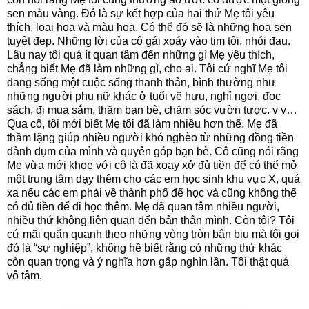
sen màu vàng. Đó là sự kết hợp của hai thứ Mẹ tôi yêu
thích, loại hoa và màu hoa. Có thể đó sẽ là những hoa sen
tuyệt đẹp. Những lời của cô gái xoáy vào tim tôi, nhói đau.
Lâu nay tôi quá ít quan tâm đến những gì Mẹ yêu thích,
chẳng biết Mẹ đã làm những gì, cho ai. Tôi cứ nghĩ Mẹ tôi
đang sống một cuộc sống thanh thản, bình thường như
những người phụ nữ khác ở tuổi về hưu, nghỉ ngơi, đọc
sách, đi mua sắm, thăm bạn bè, chăm sóc vườn tược. v v…
Qua cô, tôi mới biết Mẹ tôi đã làm nhiều hơn thế. Mẹ đã
thầm lặng giúp nhiều người khó nghèo từ những đồng tiền
dành dụm của mình và quyên góp bạn bè. Cô cũng nói rằng
Mẹ vừa mới khoe với cô là đã xoay xở đủ tiền để có thể mở
một trung tâm dạy thêm cho các em học sinh khu vực X, quá
xa nếu các em phải về thành phố để học và cũng không thể
có đủ tiền để đi học thêm. Mẹ đã quan tâm nhiều người,
nhiều thứ không liên quan đến bản thân mình. Còn tôi? Tôi
cứ mãi quẩn quanh theo những vòng tròn bận bịu mà tôi gọi
đó là “sự nghiệp”, không hề biết rằng có những thứ khác
còn quan trọng và ý nghĩa hơn gấp nghìn lần. Tôi thật quá
vô tâm.