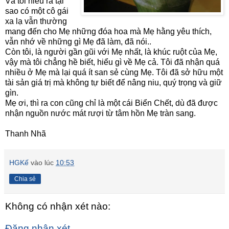
Và tôi hiểu ra tại
sao có một cô gái
xa lạ vẫn thường
mang đến cho Mẹ những đóa hoa mà Mẹ hằng yêu thích,
vẫn nhớ về những gì Mẹ đã làm, đã nói..
Còn tôi, là người gần gũi với Mẹ nhất, là khúc ruột của Mẹ,
vậy mà tôi chẳng hề biết, hiểu gì về Mẹ cả. Tôi đã nhận quá
nhiều ở Mẹ mà lại quá ít san sẻ cùng Mẹ. Tôi đã sở hữu một
tài sản giá trị mà không tự biết để nâng niu, quý trọng và giữ
gìn.
Mẹ ơi, thì ra con cũng chỉ là một cái Biển Chết, dù đã được
nhận nguồn nước mát rượi từ tâm hồn Mẹ tràn sang.
Thanh Nhã
HGKế
vào lúc
10:53
Chia sẻ
Không có nhận xét nào:
Đăng nhận xét