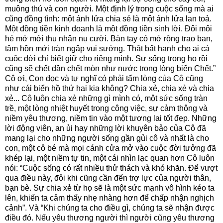
muông thú và con người. Một định lý trong cuộc sống mà ai
cũng đồng tình: một ánh lửa chia sẻ là một ánh lửa lan toả.
Một đồng tiền kinh doanh là một đồng tiền sinh lời. Đôi môi
hé mở mới thu nhận nụ cười. Bàn tay có mở rộng trao ban,
tâm hồn mới tràn ngập vui sướng. Thật bất hạnh cho ai cả
cuộc đời chỉ biết giữ cho riêng mình. Sự sống trong họ rồi
cũng sẽ chết dần chết mòn như nước trong lòng biển Chết.”
Cô ơi, Con đọc và tự nghĩ có phải tấm lòng của Cô cũng
như cái biển hồ thứ hai kia không? Chia xẻ, chia xẻ và chia
xẻ... Cô luôn chia xẻ những gì mình có, một sức sống tràn
trề, một lòng nhiệt huyết trong công việc, sự cảm thông và
niềm yêu thương, niềm tin vào một tương lai tốt đẹp. Những
lời động viên, an ủi hay những lời khuyên bảo của Cô đã
mang lại cho những người sống gần gủi cô và nhất là cho
con, một cô bé mà mọi cánh cửa mở vào cuộc đời tưởng đã
khép lại, một niềm tự tin, một cái nhìn lạc quan hơn Cô luôn
nói: “Cuộc sống có rất nhiều thử thách và khó khăn. Để vượt
qua điều này, đôi khi cũng cần đến trợ lực của người thân,
bạn bè. Sự chia xẻ từ họ sẽ là một sức mạnh vô hình kéo ta
lên, khiến ta cảm thấy nhẹ nhàng hơn để chấp nhận nghịch
cảnh”. Và “Khi chúng ta cho điều gì, chúng ta sẽ nhận được
điều đó. Nếu yêu thương người thì người cũng yêu thương