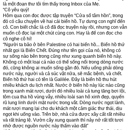
là một đoạn thư tôi tìm thấy trong Inbox của Mẹ.
“Cô yêu quý!
Hôm qua con đọc được tập truyện “Cửa sổ tâm hồn”, trong
đó có câu chuyện về hai cái biển hồ. Tự dưng con nghĩ đến
cô. Con biết chắc là cô đã đọc truyện này rồi, nhưng con vẫn
muốn cô đọc lại một chút cùng con. Hay là để con đọc cho
cô nghe cô hí!
“Người ta bảo ở bên Palestine có hai biển hồ... Biển hồ thứ
nhất gọi là Biển Chết. Đúng như tên gọi của nó, không có
sự sống nào bên trong cũng như xung quanh biển hồ này.
Không có một loại cá nào có thể sống nổi trong dòng nước
đó, cũng không ai muốn sống gần đó. Nếu uống phải dòng
nước này, người và cả súc vật nữa, sẽ mắc bệnh, và chết.
Biển hồ thứ hai có tên là Galilée. Đây là biển hồ thu hút
nhiều khách du lịch nhất. Nước ở biển hồ này lúc nào cũng
trong xanh mát rượi, dưới đó nhiều loài cá tung tăng bơi lội,
tôm cua tha hồ vùng vẫy, nhiều loài san hô xinh đẹp, quyến
rũ lung linh dưới mặt nước trong vắt. Dòng nước ngọt lành,
mát rượi mang lại cho du khách một cảm giác thư thái, dịu
ngọt khi uống vào. Trên bờ, nhà cửa được xây cất rất nhiều
và rất tráng lệ. Vườn cây xung quanh thì nảy nở rất tốt tươi
nhờ được nguồn nước này thấm vào đất”