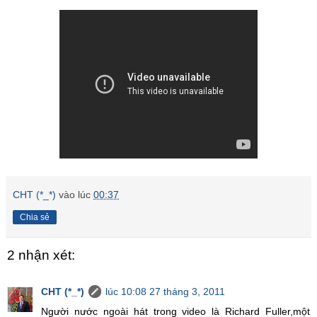
CHT (*_*)
vào lúc
00:37
Chia sẻ
2 nhận xét:
CHT (*_*)
lúc 10:08 27 tháng 3, 2011
Người nước ngoài hát trong video là Richard Fuller,một