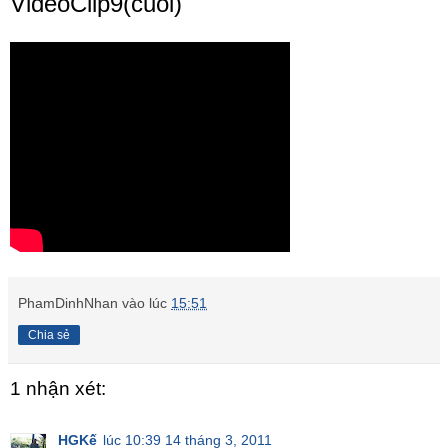
VideoClip9(cuối)
PhamDinhNhan
vào lúc
15:51
Chia sẻ
1 nhận xét:
HGKế
lúc 10:39 14 tháng 3, 2011