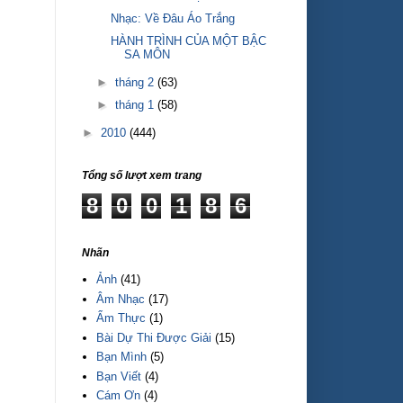
Nhạc: Về Đâu Áo Trắng
HÀNH TRÌNH CỦA MỘT BẬC
SA MÔN
►
tháng 2
(63)
►
tháng 1
(58)
►
2010
(444)
Tổng số lượt xem trang
8
0
0
1
8
6
Nhãn
Ảnh
(41)
Âm Nhạc
(17)
Ẩm Thực
(1)
Bài Dự Thi Được Giải
(15)
Bạn Mình
(5)
Bạn Viết
(4)
Cám Ơn
(4)