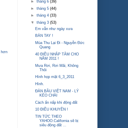
►
tháng 6
(39)
►
tháng 5
(44)
►
tháng 4
(33)
▼
tháng 3
(53)
Em vẫn như ngày xưa
BÀN TAY !
Mùa Thu Lại Đi - Nguyễn Đức
Quang
 hơn
40 ĐIỀU NHẬP TÂM CHO
NĂM 2011 !
Mưa Rơi, Rơi Mãi, Không
Thôi
Hình họp mặt 6_3_2011
Hình.
ĐÀN BẦU VIỆT NAM - LÝ
KÉO CHÀI
Cách ẩn nấp khi động đất
10 ĐIỀU KHUYÊN !
TIN TỨC THEO
YAHOO.California sẽ bị
siêu động đất ...