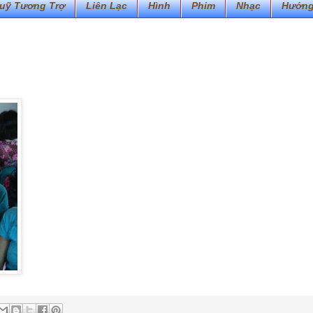
uỹ Tương Trợ
Liên Lạc
Hình
Phim
Nhạc
Hướng