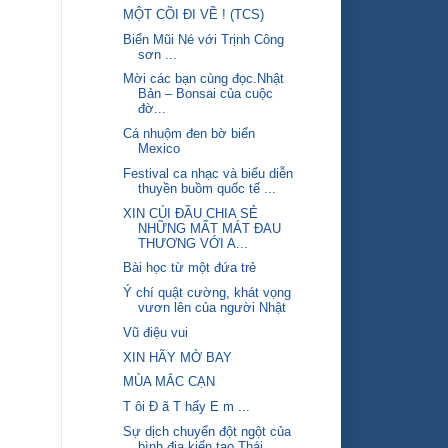
MỘT CÕI ĐI VỀ ! (TCS)
Biển Mũi Né với Trịnh Công
sơn ...
Mời các bạn cùng đọc.Nhật
Bản – Bonsai của cuộc
đờ...
Cá nhuộm đen bờ biển
Mexico
Festival ca nhạc và biểu diễn
thuyền buồm quốc tế ...
XIN CÚI ĐẦU CHIA SẺ
NHỮNG MẤT MÁT ĐAU
THƯƠNG VỚI A...
Bài học từ một đứa trẻ
Ý chí quật cường, khát vọng
vươn lên của người Nhật
Vũ điệu vui
XIN HÃY MỜ BAY
MÙA MẮC CẠN
T ôi Đ ã T hấy E m ...
Sự dịch chuyển đột ngột của
bình địa kiến tạo Thái...