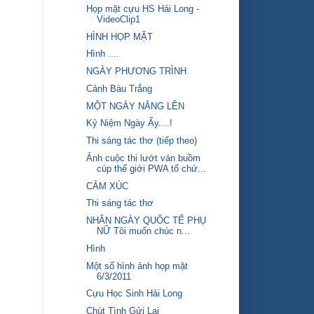
Họp mặt cựu HS Hải Long -
VideoClip1
HÌNH HỌP MẶT
Hình ....
NGÀY PHƯƠNG TRÌNH
Cảnh Bàu Trắng
MỘT NGÀY NẮNG LÊN
Kỷ Niệm Ngày Ấy....!
Thi sáng tác thơ (tiếp theo)
Ảnh cuộc thi lướt ván buồm
cúp thế giới PWA tổ chứ...
CẢM XÚC
Thi sáng tác thơ
NHÂN NGÀY QUỐC TẾ PHỤ
NỮ Tôi muốn chúc n...
Hình
Một số hình ảnh họp mặt
6/3/2011
Cựu Học Sinh Hải Long
Chút Tình Gửi Lại