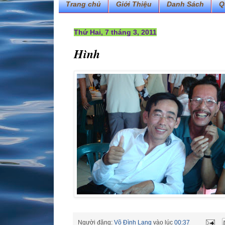
Trang chủ
Giới Thiệu
Danh Sách
Q
Thứ Hai, 7 tháng 3, 2011
Hình
Người đăng:
Võ Đình Lang
vào lúc
00:37