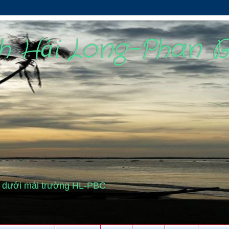
nh Hải Long-Phan 
cũ dưới mái trường HL-PBC