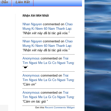
 Dẫn
Liên Kết
Nhận Xét Mới Nhất
Nhan Nguyen
commented on
Chao
Mung Ki Niem 60 Nam Thanh Lap
:
“Nhận xét này đã bị tác giả xóa.”
Nhan Nguyen
commented on
Chao
Mung Ki Niem 60 Nam Thanh Lap
:
“Nhận xét này đã bị tác giả xóa.”
Anonymous
commented on
Trai
Tim Nguoi Me La Gi Co Nguoi Tung
:
“❤️”
Anonymous
commented on
Trai
Tim Nguoi Me La Gi Co Nguoi Tung
:
“Cảm ơn”
Anonymous
commented on
Trai
Tim Nguoi Me La Gi Co Nguoi Tung
:
“Cảm ơn tác giả ”
Get this
Recent Comments Widget