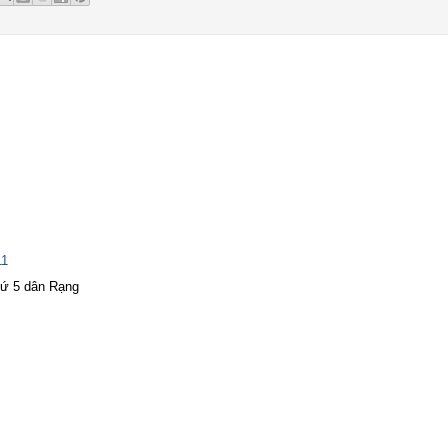
11
thứ 5 dân Rạng