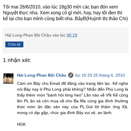
Tối mai 26/6/2010, vào lúc 18g30 mời các bạn đón xem
Nguyệt thực nha. Xem xong có gì mới, hay, hay tối đen thì
kể lại cho bạn mình cùng biết nha. BảyB(Huỳnh thị thảo Chi)
Hải Long-Phan Bội Châu
vào lúc
00:19
Chia sẻ
1 nhận xét:
Hải Long-Phan Bội Châu
lúc 16:33 25 tháng 6, 2010
Cám ơn Bảy cho Email để đăng vào trang liên lạc. Kế nghe
nói Bảy nay ở Phú Long phải không? Nhắc đến Phú Long là
thấy thèm món "bánh hỏi lòng heo".Lần nào về VN Kế cũng
lên PL ăn và còn mua về cho Ba Mẹ cùng gia đình thưởng
thức món ăn đặc sản này của PL.Gửi lời thăm ông Xã,
mong có dịp gặp, chúc gia đình Bảy vui vẻ, an lành.
HGK