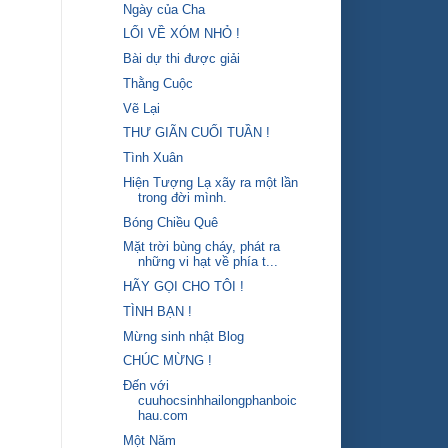
Ngày của Cha
LỐI VỀ XÓM NHỎ !
Bài dự thi được giải
Thằng Cuộc
Vẽ Lại
THƯ GIÃN CUỐI TUẦN !
Tình Xuân
Hiện Tượng Lạ xãy ra một lần
trong đời mình.
Bóng Chiều Quê
Mặt trời bùng cháy, phát ra
những vi hạt về phía t...
HÃY GỌI CHO TÔI !
TÌNH BẠN !
Mừng sinh nhật Blog
CHÚC MỪNG !
Đến với
cuuhocsinhhailongphanboic
hau.com
Một Năm