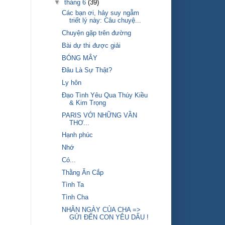
▼
tháng 6
(39)
Các bạn ơi, hảy suy ngẫm
triết lý này: Câu chuyệ...
Chuyện gặp trên đường
Bài dự thi được giải
BÓNG MÂY
Đâu Là Sự Thật?
Ly hôn
Đạo Tình Yêu Qua Thúy Kiều
& Kim Trọng
PARIS VỚI NHỮNG VẦN
THƠ...
Hạnh phúc
Nhớ
Có...
Thằng Ăn Cắp
Tình Ta
Tình Cha
NHÂN NGÀY CỦA CHA =>
GỬI ĐẾN CON YÊU DẤU !