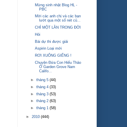
Mừng sinh nhật Blog HL -
PBC
Mời các anh chị và các bạn
lướt qua một số nét củ...
CHỈ MỘT LẦN TRONG ĐỜI
Hỏi
Bài dự thi được giải
Aspirin Loại mới
RƠI XUỐNG GIẾNG !
Chuyện Đứa Con Hiếu Thảo
Ở Garden Grove Nam
Califo...
►
tháng 5
(44)
►
tháng 4
(33)
►
tháng 3
(53)
►
tháng 2
(63)
►
tháng 1
(58)
►
2010
(444)