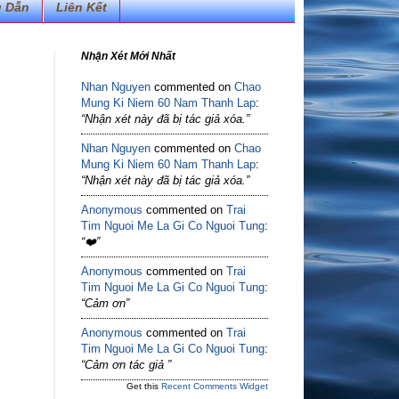
 Dẫn
Liên Kết
Nhận Xét Mới Nhất
Nhan Nguyen
commented on
Chao
Mung Ki Niem 60 Nam Thanh Lap
:
“Nhận xét này đã bị tác giả xóa.”
Nhan Nguyen
commented on
Chao
Mung Ki Niem 60 Nam Thanh Lap
:
“Nhận xét này đã bị tác giả xóa.”
Anonymous
commented on
Trai
Tim Nguoi Me La Gi Co Nguoi Tung
:
“❤️”
Anonymous
commented on
Trai
Tim Nguoi Me La Gi Co Nguoi Tung
:
“Cảm ơn”
Anonymous
commented on
Trai
Tim Nguoi Me La Gi Co Nguoi Tung
:
“Cảm ơn tác giả ”
Get this
Recent Comments Widget