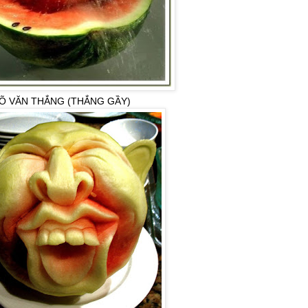
Õ VĂN THẮNG (THẮNG GẦY)