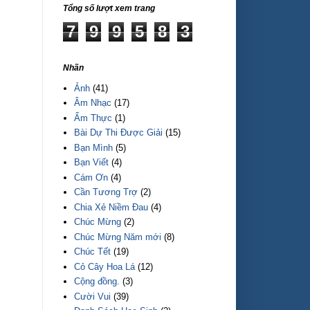
Tổng số lượt xem trang
7
9
9
5
8
3
Nhãn
Ảnh
(41)
Âm Nhạc
(17)
Ẩm Thực
(1)
Bài Dự Thi Được Giải
(15)
Bạn Mình
(5)
Bạn Viết
(4)
Cám Ơn
(4)
Cần Tương Trợ
(2)
Chia Xẻ Niềm Đau
(4)
Chúc Mừng
(2)
Chúc Mừng Năm mới
(8)
Chúc Tết
(19)
Cỏ Cây Hoa Lá
(12)
Cộng đồng.
(3)
Cười Vui
(39)