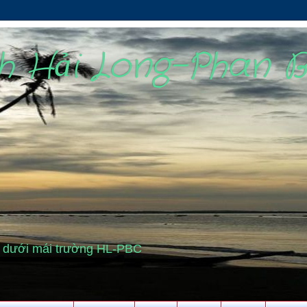
nh Hải Long-Phan 
cũ dưới mái trường HL-PBC