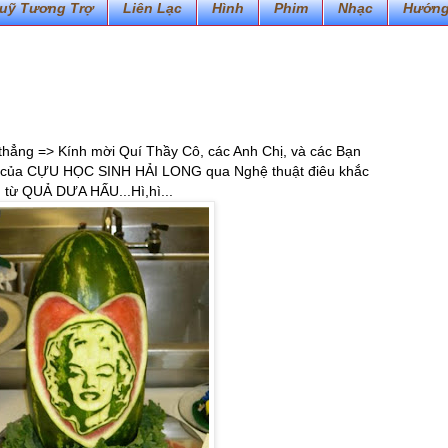
uỹ Tương Trợ
Liên Lạc
Hình
Phim
Nhạc
Hướng
thẳng => Kính mời Quí Thầy Cô, các Anh Chị, và các Bạn
h của CỰU HỌC SINH HẢI LONG qua Nghệ thuật điêu khắc
từ QUẢ DƯA HẤU...Hì,hì...