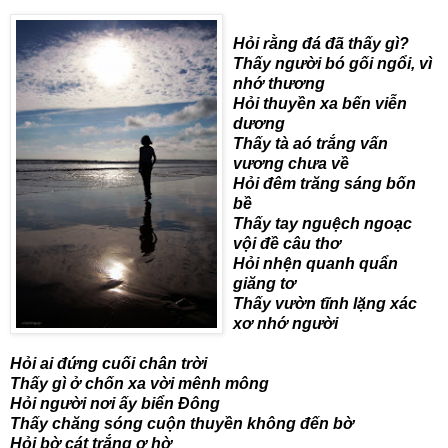
Hỏi rằng đá đã thấy gì?
Thấy người bó gối ngổi, vì
nhớ thương
Hỏi thuyền xa bến viễn
dương
Thấy tà aó trắng vấn
vương chưa về
Hỏi đêm trăng sáng bốn
bề
Thấy tay nguệch ngoạc
vội đề câu thơ
Hỏi nhện quanh quẩn
giăng tơ
Thấy vườn tĩnh lặng xác
xơ nhớ người
Hỏi ai đứng cuối chân trời
Thấy gì ở chốn xa vời mênh mông
Hỏi người nơi ấy biển Đông
Thấy chăng sóng cuộn thuyền không đến bờ
Hỏi bờ cát trắng ơ hờ