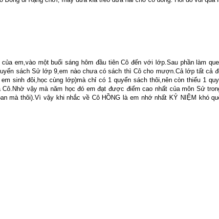
của em,vào một buổi sáng hôm đầu tiên Cô đến với lớp.Sau phần làm que
2 quyển sách Sử lớp 9,em nào chưa có sách thì Cô cho mượn.Cả lớp tất cả đ
 em sinh đôi,học cùng lớp)mà chỉ có 1 quyển sách thôi,nên còn thiếu 1 quy
 Cô.Nhờ vậy mà năm học đó em đạt được điểm cao nhất của môn Sử tron
óan mà thôi).Vì vậy khi nhắc về Cô HỒNG là em nhớ nhất KỶ NIỆM khó qu