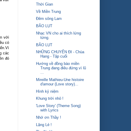
Thời Gian
Về Miền Trung
Đêm sông Lam
BÃO LỤT
Nhạc VN cho ai thích lứng
n với
tứng.
ều có
BÃO LỤT
ển.Vì
NHỮNG CHUYẾN ĐI - Chùa
g các
Hang - Tập cuối
ên đó
Hướng về đồng bào miền
Trung đang điêu đứng vì lũ
...
Mireille Mathieu-Une histoire
d'amour (Love story)...
Hình kỷ niệm
Khung trời nhỏ !
'Love Story' (Theme Song)
with Lyrics
Nhớ ơn Thầy !
Lặng Lẻ !