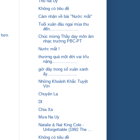
Thu Na Uy
Không có tiêu đề
Cảm nhận về bài "Nước mắt"
Tuổi xuân đâu ngại mùa thu
đến.......................
 hơn
Chúc mừng Thầy dạy môn âm
nhạc trường PBC-PT
Nước mắt !
thương quá một đời vai trĩu
nặng....................
giờ đây trong số xuân xanh
ấy........................
Những Khoảnh Khắc Tuyệt
Vời
Chuyện Lạ
Dl
Chia Xa
Mưa Na Uy
Natalie & Nat King Cole -
Unforgettable (1992 The ...
Không có tiêu đề