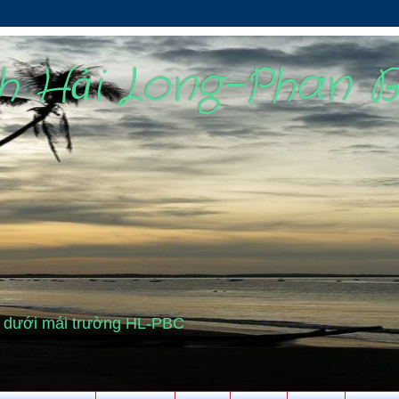
nh Hải Long-Phan 
cũ dưới mái trường HL-PBC