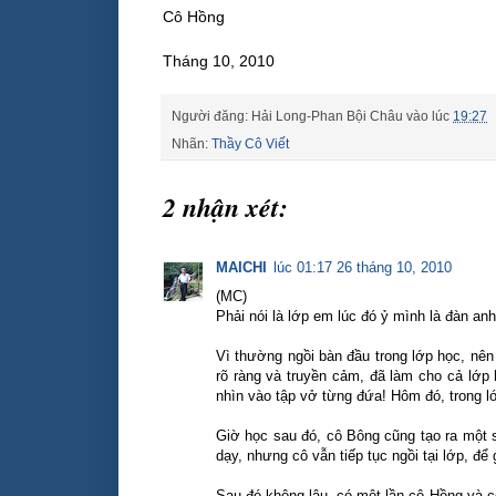
Cô Hồng
Tháng 10, 2010
Người đăng:
Hải Long-Phan Bội Châu
vào lúc
19:27
Nhãn:
Thầy Cô Viết
2 nhận xét:
MAICHI
lúc 01:17 26 tháng 10, 2010
(MC)
Phải nói là lớp em lúc đó ỷ mình là đàn an
Vì thường ngồi bàn đầu trong lớp học, nên
rõ ràng và truyền cảm, đã làm cho cả lớp 
nhìn vào tập vở từng đứa! Hôm đó, trong lớ
Giờ học sau đó, cô Bông cũng tạo ra một s
dạy, nhưng cô vẫn tiếp tục ngồi tại lớp, để 
Sau đó không lâu, có một lần cô Hồng và cô