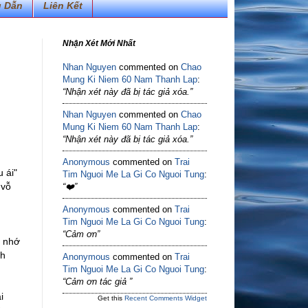
 Dẫn
Liên Kết
Nhận Xét Mới Nhất
Nhan Nguyen
commented on
Chao
Mung Ki Niem 60 Nam Thanh Lap
:
“Nhận xét này đã bị tác giả xóa.”
Nhan Nguyen
commented on
Chao
Mung Ki Niem 60 Nam Thanh Lap
:
“Nhận xét này đã bị tác giả xóa.”
Anonymous
commented on
Trai
 ái"
Tim Nguoi Me La Gi Co Nguoi Tung
:
 vỗ
“❤️”
Anonymous
commented on
Trai
Tim Nguoi Me La Gi Co Nguoi Tung
:
“Cảm ơn”
i nhớ
nh
Anonymous
commented on
Trai
Tim Nguoi Me La Gi Co Nguoi Tung
:
“Cảm ơn tác giả ”
i
Get this
Recent Comments Widget