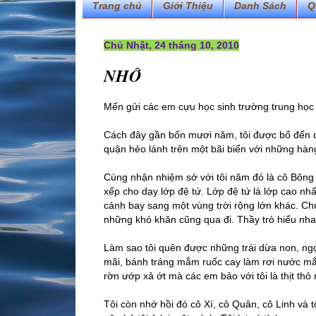
Trang chủ
Giới Thiệu
Danh Sách
Q
Chủ Nhật, 24 tháng 10, 2010
NHỚ
Mến gửi các em cựu học sinh trường trung học
Cách đây gần bốn mươi năm, tôi được bổ đến d
quận hẻo lánh trên một bãi biển với những hàn
Cùng nhận nhiệm sở với tôi năm đó là cô Bông 
xếp cho dạy lớp đệ tứ. Lớp đệ tứ là lớp cao nh
cánh bay sang một vùng trời rộng lớn khác. Chú
những khó khăn cũng qua đi. Thầy trò hiểu nha
Làm sao tôi quên được những trái dừa non, ngọt
mãi, bánh tráng mắm ruốc cay làm rơi nước mắt,
rờn ướp xả ớt mà các em bảo với tôi là thịt thỏ
Tôi còn nhớ hồi đó cô Xí, cô Quân, cô Linh và t