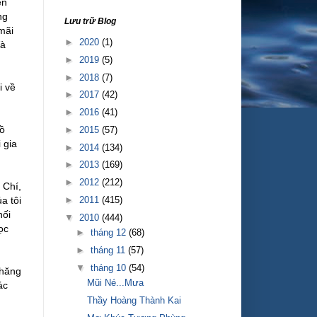
ện
ng
Lưu trữ Blog
mãi
►
2020
(1)
Và
►
2019
(5)
►
2018
(7)
i về
►
2017
(42)
►
2016
(41)
Hồ
►
2015
(57)
 gia
►
2014
(134)
►
2013
(169)
►
2012
(212)
 Chí,
►
2011
(415)
a tôi
nối
▼
2010
(444)
ọc
►
tháng 12
(68)
►
tháng 11
(57)
▼
tháng 10
(54)
thăng
Mũi Né...Mưa
ác
Thầy Hoàng Thành Kai