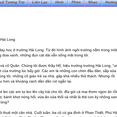
uỹ Tương Trợ
Liên Lạc
Hình
Phim
Nhạc
Hướng
 Hải Long
ạy hoc̣ ở trường Hải Long. Từ đó hình ảnh ngôi trường nằm trong môṭ
g dừa xanh, những đụn cát dài vẫn sống mãi trong tôi.
và cô Quân. Chúng tôi được thầy Hổ, hiệu trưởng trường Hải Long, "ưu
ất của trường lúc bấy giờ. Các em là những con chim đầu đàn, sắp sửa
ng tôi, những cô giáo trẻ xa nhà, gặp khá nhiều thử thách. Nhưng rồi
u hơn và khoảng cách dần dần rút ngắn lại.
 lịm các em tự leo lên cây hái cho tôi, đĩa gỏi cá mai thơm ngon ăn rồ
 bánh khọt nóng hổi, vừa ăn vừa thổi và nhất là thịt con kỳ nhông xa
 rừng?
ôi thuê một căn nhà. Cuối tuần, ba cô có gia đình ở Phan Thiết, Phú Hà