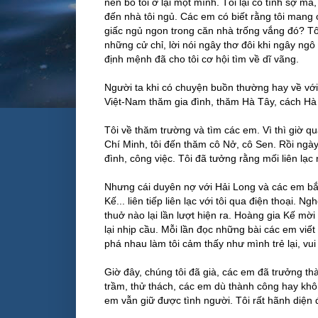
nên bỏ tôi ở lại một mình. Tôi lại có tính sợ 
đến nhà tôi ngủ. Các em có biết rằng tôi mang
giấc ngủ ngon trong căn nhà trống vắng đó? T
những cử chỉ, lời nói ngây thơ đôi khi ngây ng
định mệnh đã cho tôi cơ hội tìm về dĩ vãng.
Người ta khi có chuyện buồn thường hay về với 
Việt-Nam thăm gia đình, thăm Hà Tây, cách Hà N
Tôi về thăm trường và tìm các em. Vì thì giờ qu
Chí Minh, tôi đến thăm cô Nở, cô Sen. Rồi ngày 
đình, công việc. Tôi đã tưởng rằng mối liên lạc 
Nhưng cái duyên nợ với Hải Long và các em bắt
Kế... liên tiếp liên lạc với tôi qua điện thoại. 
thuở nào lại lần lượt hiện ra. Hoàng gia Kế mờ
lại nhịp cầu. Mỗi lần đọc những bài các em viết
phá nhau làm tôi cảm thấy như mình trẻ lại, v
Giờ đây, chúng tôi đã già, các em đã trưởng th
trầm, thử thách, các em dù thành công hay khô
em vẫn giữ được tình người. Tôi rất hãnh diện 