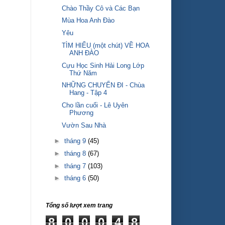
Chào Thầy Cô và Các Bạn
Mùa Hoa Anh Đào
Yêu
TÌM HIỂU (một chút) VỀ HOA
ANH ĐÀO
Cựu Học Sinh Hải Long Lớp
Thứ Năm
NHỮNG CHUYẾN ĐI - Chùa
Hang - Tập 4
Cho lần cuối - Lê Uyên
Phương
Vườn Sau Nhà
►
tháng 9
(45)
►
tháng 8
(67)
►
tháng 7
(103)
►
tháng 6
(50)
Tổng số lượt xem trang
8
0
0
0
4
8