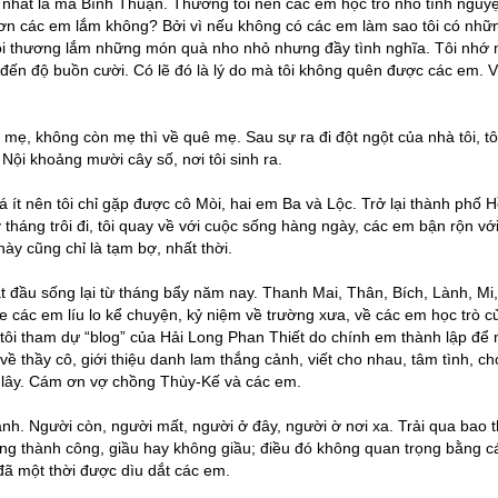
ma, nhất là ma Bình Thuận. Thương tôi nên các em học trò nhỏ tình nguy
 ơn các em lắm không? Bởi vì nếu không có các em làm sao tôi có nhữ
ôi thương lắm những món quà nho nhỏ nhưng đầy tình nghĩa. Tôi nhớ 
ô đến độ buồn cười. Có lẽ đó là lý do mà tôi không quên được các em. 
mẹ, không còn mẹ thì về quê mẹ. Sau sự ra đi đột ngột của nhà tôi, tô
ội khoảng mười cây số, nơi tôi sinh ra.
á ít nên tôi chỉ gặp được cô Mòi, hai em Ba và Lộc. Trở lại thành phố 
tháng trôi đi, tôi quay về với cuộc sống hàng ngày, các em bận rộn với
này cũng chỉ là tạm bợ, nhất thời.
 đầu sống lại từ tháng bẩy năm nay. Thanh Mai, Thân, Bích, Lành, Mi,
Nghe các em líu lo kể chuyện, kỷ niệm về trường xưa, về các em học trò củ
i tôi tham dự “blog” của Hải Long Phan Thiết do chính em thành lập để 
 về thầy cô, giới thiệu danh lam thắng cảnh, viết cho nhau, tâm tình, ch
ui lây. Cám ơn vợ chồng Thùy-Kế và các em.
ành. Người còn, người mất, người ở đây, người ờ nơi xa. Trải qua bao 
ng thành công, giầu hay không giầu; điều đó không quan trọng bằng c
đã một thời được dìu dắt các em.