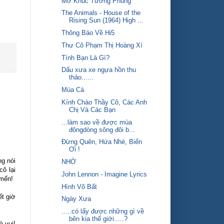
Mơ Khúc Tương Phùng
The Animals - House of the
Rising Sun (1964) High ...
Thông Báo Về Hi5
Thư Cô Phạm Thị Hoàng Xí
Tình Bạn Là Gì?
Dấu xưa xe ngựa hồn thu
thảo......
Mùa Cá
Kính Chào Thầy Cô, Các Anh
Chị Và Các Bạn
...làm sao về được mùa
đôngdòng sông đôi b...
Đừng Quên, Hứa Nhé, Biển
Ơi !
ng nói
NHỚ
cô lại
John Lennon - Imagine Lyrics
 mến!
Hình Võ Bất
ết giờ
Ngày Xưa
.....có lấy được những gì về
bên kia thế giới.....?
à vui!