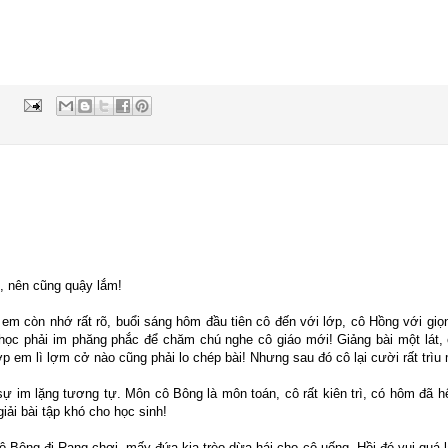
h, nên cũng quậy lắm!
 em còn nhớ rất rõ, buổi sáng hôm đầu tiên cô đến với lớp, cô Hồng với giọ
học phải im phăng phắc để chăm chú nghe cô giáo mới! Giảng bài một lát, 
p em lì lợm cở nào cũng phải lo chép bài! Nhưng sau đó cô lại cười rất trìu
ự im lặng tương tự. Môn cô Bông là môn toán, cô rất kiên trì, có hôm đã h
giải bài tập khó cho học sinh!
 Bông đi Rạng chơi, mấy đứa kia trèo dừa hái cho cô uống. Hồi đó vui quá l