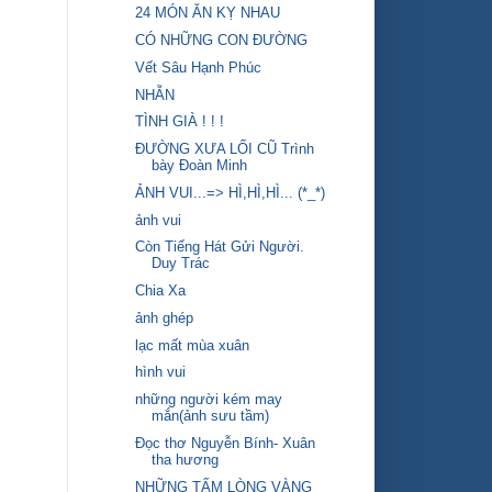
24 MÓN ĂN KỴ NHAU
CÓ NHỮNG CON ĐƯỜNG
Vết Sâu Hạnh Phúc
NHẪN
TÌNH GIÀ ! ! !
ĐƯỜNG XƯA LỐI CŨ Trình
bày Đoàn Minh
ẢNH VUI...=> HÌ,HÌ,HÌ... (*_*)
ảnh vui
Còn Tiếng Hát Gửi Người.
Duy Trác
Chia Xa
ảnh ghép
lạc mất mùa xuân
hình vui
những người kém may
mắn(ảnh sưu tầm)
Đọc thơ Nguyễn Bính- Xuân
tha hương
NHỮNG TẤM LÒNG VÀNG