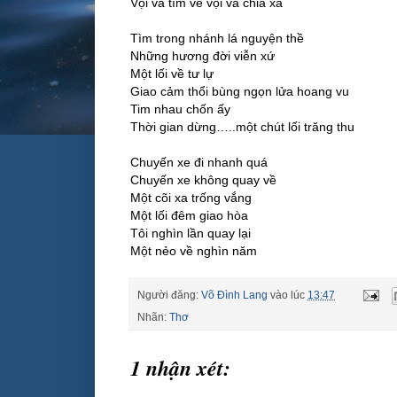
Vội vã tìm về vội vã chia xa
Tìm trong nhánh lá nguyện thề
Những hương đời viễn xứ
Một lối về tư lự
Giao cảm thổi bùng ngọn lửa hoang vu
Tim nhau chốn ấy
Thời gian dừng…..một chút lối trăng thu
Chuyến xe đi nhanh quá
Chuyến xe không quay về
Một cõi xa trống vắng
Một lối đêm giao hòa
Tôi nghìn lần quay lại
Một nẻo về nghìn năm
Người đăng:
Võ Đình Lang
vào lúc
13:47
Nhãn:
Thơ
1 nhận xét: