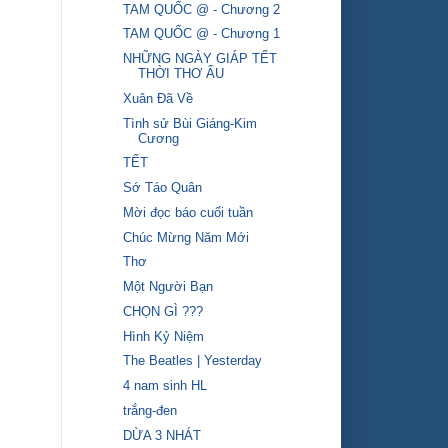
TAM QUỐC @ - Chương 2
TAM QUỐC @ - Chương 1
NHỮNG NGÀY GIÁP TẾT
THỜI THƠ ẤU
Xuân Đã Về
Tình sử Bùi Giáng-Kim
Cương
TẾT
Sớ Táo Quân
Mời đọc báo cuối tuần
Chúc Mừng Năm Mới
Thơ
Một Người Bạn
CHỌN GÌ ???
Hình Kỷ Niệm
The Beatles | Yesterday
4 nam sinh HL
trắng-đen
DỪA 3 NHÁT