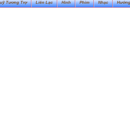
uỹ Tương Trợ
Liên Lạc
Hình
Phim
Nhạc
Hướng