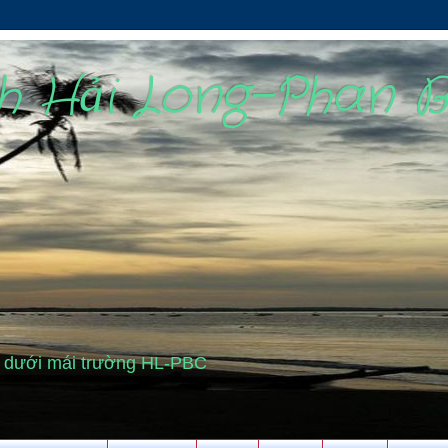
nh Hải Long-Phan 
cũ dưới mái trường HL-PBC