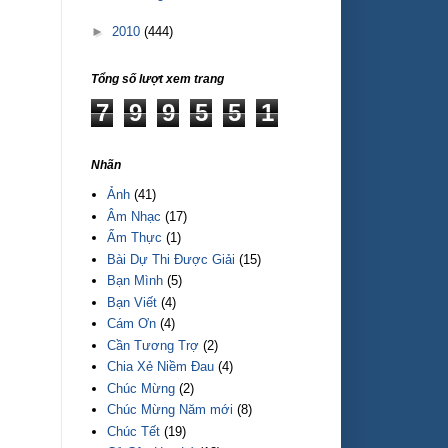
►
2010
(444)
Tổng số lượt xem trang
7
9
9
5
5
1
Nhãn
Ảnh
(41)
Âm Nhạc
(17)
Ẩm Thực
(1)
Bài Dự Thi Được Giải
(15)
Bạn Mình
(5)
Bạn Viết
(4)
Cám Ơn
(4)
Cần Tương Trợ
(2)
Chia Xẻ Niềm Đau
(4)
Chúc Mừng
(2)
Chúc Mừng Năm mới
(8)
Chúc Tết
(19)