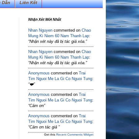
 Dẫn
Liên Kết
Nhận Xét Mới Nhất
Nhan Nguyen
commented on
Chao
Mung Ki Niem 60 Nam Thanh Lap
:
“Nhận xét này đã bị tác giả xóa.”
Nhan Nguyen
commented on
Chao
Mung Ki Niem 60 Nam Thanh Lap
:
“Nhận xét này đã bị tác giả xóa.”
Anonymous
commented on
Trai
Tim Nguoi Me La Gi Co Nguoi Tung
:
“❤️”
Anonymous
commented on
Trai
Tim Nguoi Me La Gi Co Nguoi Tung
:
“Cảm ơn”
Anonymous
commented on
Trai
Tim Nguoi Me La Gi Co Nguoi Tung
:
“Cảm ơn tác giả ”
Get this
Recent Comments Widget