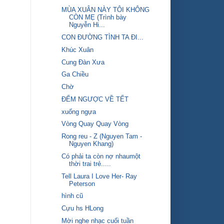
MÙA XUÂN NÀY TÔI KHÔNG
CÒN MẸ (Trình bày
Nguyễn Hi...
CON ĐƯỜNG TÌNH TA ĐI...
Khúc Xuân
Cung Đàn Xưa
Ga Chiều
Chờ
ĐẾM NGƯỢC VỀ TẾT
xuống ngựa
Vòng Quay Quay Vòng
Rong reu - Z (Nguyen Tam -
Nguyen Khang)
Có phải ta còn nợ nhaumột
thời trai trẻ.....
Tell Laura I Love Her- Ray
Peterson
hình cũ
Cựu hs HLong
Mời nghe nhạc cuối tuần