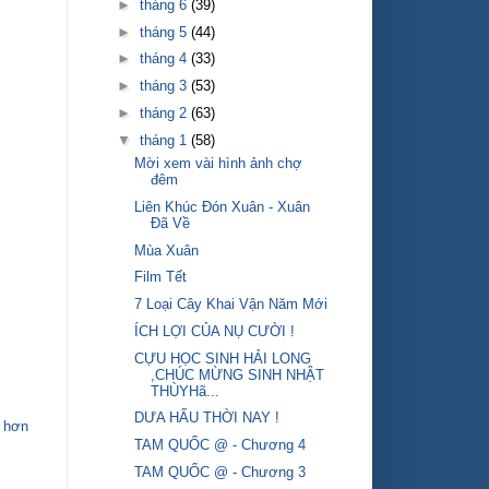
►
tháng 6
(39)
►
tháng 5
(44)
►
tháng 4
(33)
►
tháng 3
(53)
►
tháng 2
(63)
▼
tháng 1
(58)
Mời xem vài hình ảnh chợ
đêm
Liên Khúc Đón Xuân - Xuân
Đã Về
Mùa Xuân
Film Tết
7 Loại Cây Khai Vận Năm Mới
ÍCH LỢI CỦA NỤ CƯỜI !
CỰU HỌC SINH HẢI LONG
,CHÚC MỪNG SINH NHẬT
THÙYHã...
DƯA HẤU THỜI NAY !
 hơn
TAM QUỐC @ - Chương 4
TAM QUỐC @ - Chương 3