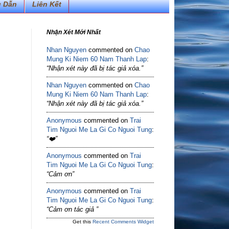
 Dẫn
Liên Kết
Nhận Xét Mới Nhất
Nhan Nguyen
commented on
Chao
Mung Ki Niem 60 Nam Thanh Lap
:
“Nhận xét này đã bị tác giả xóa.”
Nhan Nguyen
commented on
Chao
Mung Ki Niem 60 Nam Thanh Lap
:
“Nhận xét này đã bị tác giả xóa.”
Anonymous
commented on
Trai
Tim Nguoi Me La Gi Co Nguoi Tung
:
“❤️”
Anonymous
commented on
Trai
Tim Nguoi Me La Gi Co Nguoi Tung
:
“Cảm ơn”
Anonymous
commented on
Trai
Tim Nguoi Me La Gi Co Nguoi Tung
:
“Cảm ơn tác giả ”
Get this
Recent Comments Widget