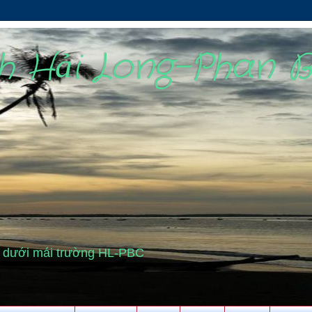
nh Hải Long-Phan 
cũ dưới mái trường HL-PBC