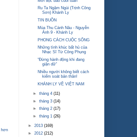
Mời đọc báo cuối tuần
Ru Ta Ngậm Ngùi (Trịnh Công
Sơn) Khánh Ly
TIN BUỒN
Mùa Thu Cánh Nâu - Nguyễn
Ánh 9 - Khánh Ly
PHONG CÁCH CUỘC SỐNG
Những tình khúc bất hủ của
Nhạc Sĩ Từ Công Phụng
“Ðừng hành động khi đang
giận dữ”
Nhiều người không biết cách
kiểm soát bản thân!
KHÁNH LY VỀ VIỆT NAM
►
tháng 4
(11)
►
tháng 3
(14)
►
tháng 2
(17)
►
tháng 1
(26)
►
2013
(169)
 hơn
►
2012
(212)