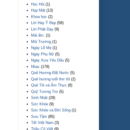
Học Hỏi
(1)
Họp Mặt
(13)
Khoa học
(2)
Lời Hay Ý Đẹp
(58)
Lời Phật Dạy
(9)
Mái ấm.
(1)
Môi Trường
(1)
Ngày Lễ Mẹ
(1)
Ngày Phụ Nữ
(5)
Ngày Xưa Yêu Dấu
(5)
Nhạc
(179)
Quê Hương Đất Nước
(5)
Quê hương tuổi thơ tôi
(2)
Quê Tôi và Ẩm Thực
(8)
Quỹ Tương Trợ
(5)
Sinh Nhật
(29)
Sức Khỏe
(9)
Sức Khỏe và Đời Sống
(1)
Sưu Tầm
(85)
Tết Việt Nam
(3)
Thầy Cô Viết
(9)