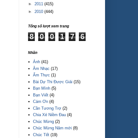
►
2011
(415)
►
2010
(444)
Tổng số lượt xem trang
8
0
0
1
7
6
Nhãn
Ảnh
(41)
Âm Nhạc
(17)
Ẩm Thực
(1)
Bài Dự Thi Được Giải
(15)
Bạn Mình
(5)
Bạn Viết
(4)
Cám Ơn
(4)
Cần Tương Trợ
(2)
Chia Xẻ Niềm Đau
(4)
Chúc Mừng
(2)
Chúc Mừng Năm mới
(8)
Chúc Tết
(19)