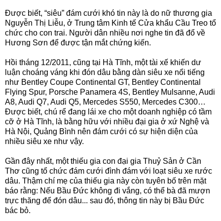
Được biết, “siêu” đám cưới khó tin này là do nữ thương gia
Nguyễn Thị Liễu, ở Trung tâm Kinh tế Cửa khẩu Cầu Treo tổ
chức cho con trai. Người dân nhiều nơi nghe tin đã đổ về
Hương Sơn để được tận mắt chứng kiến.
Hồi tháng 12/2011, cũng tại Hà Tĩnh, một tài xế khiến dư
luận choáng váng khi đón dâu bằng dàn siêu xe nổi tiếng
như Bentley Coupe Continental GT, Bentley Continental
Flying Spur, Porsche Panamera 4S, Bentley Mulsanne, Audi
A8, Audi Q7, Audi Q5, Mercedes S550, Mercedes C300…
Được biết, chú rể đang lái xe cho một doanh nghiệp có tầm
cỡ ở Hà Tĩnh, là bằng hữu với nhiều đại gia ở xứ Nghệ và
Hà Nội, Quảng Bình nên đám cưới có sự hiện diện của
nhiều siêu xe như vậy.
Gần đây nhất, một thiếu gia con đại gia Thuỷ Sản ở Cần
Thơ cũng tổ chức đám cưới đình đám với loạt siêu xe rước
dâu. Thậm chí mẹ của thiếu gia này còn tuyên bố trên mặt
báo rằng: Nếu Bầu Đức không đi vắng, có thể bà đã mượn
trực thăng để đón dâu... sau đó, thông tin này bị Bầu Đức
bác bỏ.