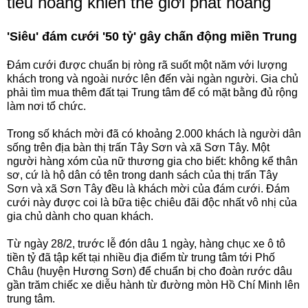
tiêu hoang khiến thế giới phát hoảng
'Siêu' đám cưới '50 tỷ' gây chấn động miền Trung
Đám cưới được chuẩn bị ròng rã suốt một năm với lượng
khách trong và ngoài nước lên đến vài ngàn người. Gia chủ
phải tìm mua thêm đất tại Trung tâm để có mặt bằng đủ rộng
làm nơi tổ chức.
Trong số khách mời đã có khoảng 2.000 khách là người dân
sống trên địa bàn thị trấn Tây Sơn và xã Sơn Tây. Một
người hàng xóm của nữ thương gia cho biết: không kể thân
sơ, cứ là hộ dân có tên trong danh sách của thị trấn Tây
Sơn và xã Sơn Tây đều là khách mời của đám cưới. Đám
cưới này được coi là bữa tiệc chiêu đãi độc nhất vô nhị của
gia chủ dành cho quan khách.
Từ ngày 28/2, trước lễ đón dâu 1 ngày, hàng chục xe ô tô
tiền tỷ đã tập kết tại nhiều địa điểm từ trung tâm tới Phố
Châu (huyện Hương Sơn) để chuẩn bị cho đoàn rước dâu
gần trăm chiếc xe diễu hành từ đường mòn Hồ Chí Minh lên
trung tâm.