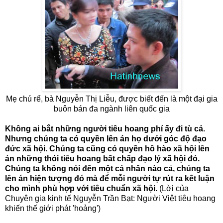
Mẹ chú rể, bà Nguyễn Thị Liễu, được biết đến là một đại gia
buôn bán đa ngành liên quốc gia
Không ai bắt những người tiêu hoang phí ấy đi tù cả.
Nhưng chúng ta có quyền lên án họ dưới góc độ đạo
đức xã hội. Chúng ta cũng có quyền hô hào xã hội lên
án những thói tiêu hoang bất chấp đạo lý xã hội đó.
Chúng ta không nói đến một cá nhân nào cả, chúng ta
lên án hiện tượng đó mà để mỗi người tự rút ra kết luận
cho mình phù hợp với tiêu chuẩn xã hội.
(Lời của
Chuyên gia kinh tế Nguyễn Trần Bạt: Người Việt tiêu hoang
khiến thế giới phát 'hoảng')