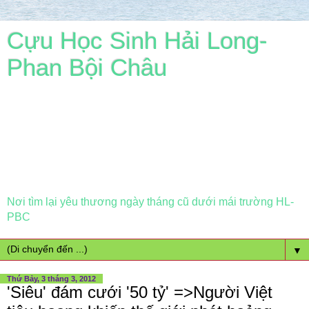
Cựu Học Sinh Hải Long-
Phan Bội Châu
Nơi tìm lại yêu thương ngày tháng cũ dưới mái trường HL-
PBC
▼
Thứ Bảy, 3 tháng 3, 2012
'Siêu' đám cưới '50 tỷ' =>Người Việt