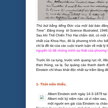
Thủ bút bằng tiếng Ðức của một bài báo đă
Time".
Ðăng trong
tờ
Science Illustrated, 1946
Sau khi Thế Chiến Thứ Hai chấm dứt, có một n
nhất của Khoa Học, đó là phương trình cho biế
chỉ là đề tài của các cuộc tranh luận về mặt lý 
nguyên tử đã chứng minh sự thật của phương t
Trước lời ca tụng, trước vinh quang rực rỡ, Alb
thẹn thùng, xa lạ. Sự quảng cáo thanh danh đ
Einstein chỉ khao khát độc nhất sự trầm lặng để
1- Thời niên thiếu.
Albert Einstein sinh ngày 14-3-1879 t
Albert một kỷ niệm nào cả vì năm sau, 
một người em gái của Einstein ra chào