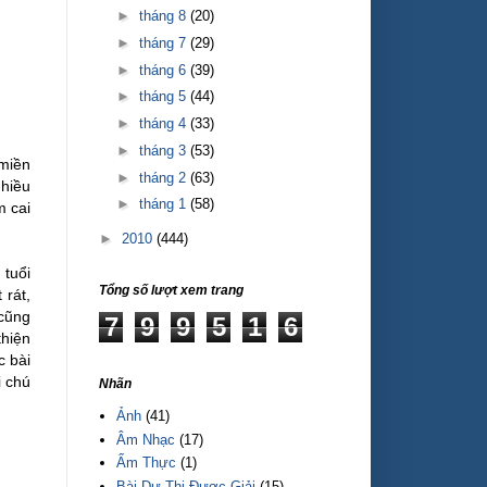
►
tháng 8
(20)
►
tháng 7
(29)
►
tháng 6
(39)
►
tháng 5
(44)
►
tháng 4
(33)
►
tháng 3
(53)
 miền
►
tháng 2
(63)
hiều
►
tháng 1
(58)
m cai
►
2010
(444)
 tuổi
Tổng số lượt xem trang
 rát,
 cũng
7
9
9
5
1
6
thiện
c bài
i chú
Nhãn
Ảnh
(41)
Âm Nhạc
(17)
Ẩm Thực
(1)
Bài Dự Thi Được Giải
(15)