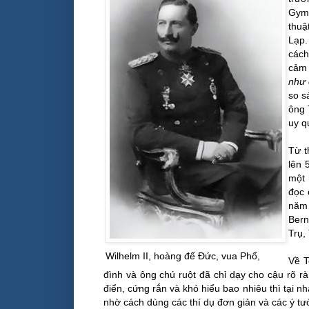
Gymn
thuậ
Lạp.
cách
cảm 
như 
so s
ông 
uy q
Từ t
lên 
một 
đọc 
năm
Bern
Trụ,
Wilhelm II, hoàng đế Đức, vua Phổ,
Về T
đình và ông chú ruột đã chỉ dạy cho cậu rõ 
điển, cứng rắn và khó hiểu bao nhiêu thì tại nh
nhờ cách dùng các thí dụ đơn giản và các ý tư