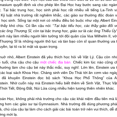
asium quyết định và cho phép lên Đại Học hay bước sang các ngàn
t. Tại bậc trung học, học sinh phải học rất nhiều về tiếng La-Tinh 
 Kỷ luật nhà trường rất nghiêm khắc, các giáo sư thường độc đoán 
 học sinh. Sống tại một nơi có nhiều điều bó buộc như vậy, Albert Ein
thấy khó chịu. Có lần cậu nói: “
T
ại bậc tiểu học, các thầy giáo đối vớ
các ông Thượng Sĩ, còn tại bậc trung học, giáo sư là các ông Thiếu Úy
ánh này làm nhiều người liên tưởng tới đội quân của Vua Wilhelm II, vớ
Thượng Sĩ là những người thô tục và tàn bạo còn sĩ quan thường ưa 
uyền, lại tỏ ra bí mật và quan trọng.
huở nhỏ, Albert Einstein đã yêu thích học hỏi về Vật Lý. Cậu còn nh
5 tuổi, cha cậu cho cậu
một chiếc địa bàn
.
Chiếc kim lúc nào cũng c
hướng làm cho cậu bé này thắc mắc, suy nghĩ. Lớn lên, Einstein ưa 
các loại sách Khoa Học. Chàng sinh viên Do Thái tới ăn cơm vào ngà
 đã khuyên Einstein đọc bộ sách “Khoa Học Phổ Thông” của A
stein. Nhờ cuốn này mà Einstein hiểu biết thêm về Sinh Vật, Thực Vậ
 Thời Tiết, Động Đất, Núi Lửa cùng nhiều hiện tượng thiên nhiên khác.
oán Học, không phải nhà trường cho cậu các khái niệm đầu tiên mà l
ràng hơn các giáo sư tại Gymnasium. Nhà trường đã dùng phương ph
à, chú của cậu lại làm cho cách giải các bài toán trở nên vui thích, dễ 
ởng mới lạ.