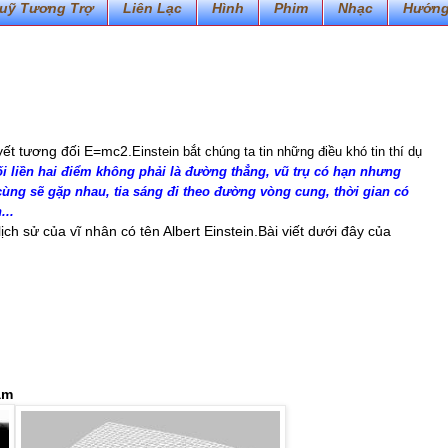
uỹ Tương Trợ
Liên Lạc
Hình
Phim
Nhạc
Hướng
yết tương đối E=mc2.
Einstein bắt chúng ta tin những điều khó tin thí dụ
 liền hai điểm không phải là đường thẳng, vũ trụ có hạn nhưng
ùng sẽ gặp nhau, tia sáng đi theo đường vòng cung, thời gian có
...
ch sử của vĩ nhân có tên Albert Einstein.Bài viết dưới đây của
P
Vă
T
17/
00
ám