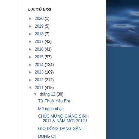
Lưu trữ Blog
►
2020
(1)
►
2019
(5)
►
2018
(7)
►
2017
(42)
►
2016
(41)
►
2015
(57)
►
2014
(134)
►
2013
(169)
►
2012
(212)
▼
2011
(415)
▼
tháng 12
(30)
Từ Thuở Yêu Em
Mê nghe nhạc
CHÚC MỪNG GIÁNG SINH
2011 & NĂM MỚI 2012 !
GIÓ ÐÔNG ÐANG GẦN
ĐÔNG ƠI