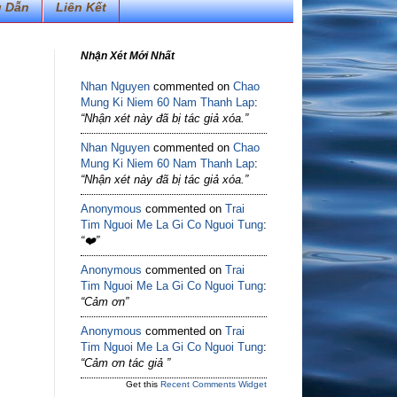
 Dẫn
Liên Kết
Nhận Xét Mới Nhất
Nhan Nguyen
commented on
Chao
Mung Ki Niem 60 Nam Thanh Lap
:
“Nhận xét này đã bị tác giả xóa.”
Nhan Nguyen
commented on
Chao
Mung Ki Niem 60 Nam Thanh Lap
:
“Nhận xét này đã bị tác giả xóa.”
Anonymous
commented on
Trai
Tim Nguoi Me La Gi Co Nguoi Tung
:
“❤️”
hạm
n
Anonymous
commented on
Trai
uấn
Tim Nguoi Me La Gi Co Nguoi Tung
:
“Cảm ơn”
04/2
5
Anonymous
commented on
Trai
Tim Nguoi Me La Gi Co Nguoi Tung
:
“Cảm ơn tác giả ”
Get this
Recent Comments Widget