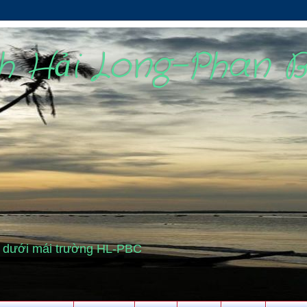
nh Hải Long-Phan 
cũ dưới mái trường HL-PBC