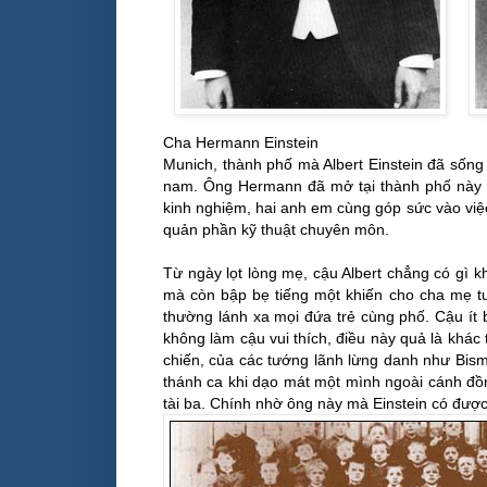
Cha Hermann Einstein Mẹ P
Munich, thành phố mà Albert Einstein đã sống 
nam. Ông Hermann đã mở tại thành phố này m
kinh nghiệm, hai anh em cùng góp sức vào việc
quản phần kỹ thuật chuyên môn.
Từ ngày lọt lòng mẹ, cậu Albert chẳng có gì k
mà còn bập bẹ tiếng một khiến cho cha mẹ tưởn
thường lánh xa mọi đứa trẻ cùng phố. Cậu ít 
không làm cậu vui thích, điều này quả là khác
chiến, của các tướng lãnh lừng danh như Bisma
thánh ca khi dạo mát một mình ngoài cánh đồ
tài ba. Chính nhờ ông này mà Einstein có được