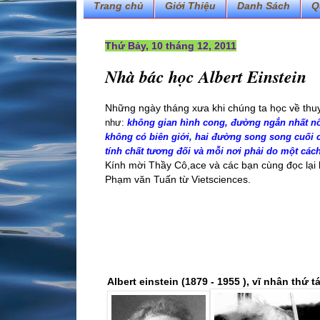
Trang chủ
Giới Thiệu
Danh Sách
Q
Thứ Bảy, 10 tháng 12, 2011
Nhà bác học Albert Einstein
Những ngày tháng xưa khi chúng ta học về thu
như:
không gian hình cong, đường ngắn nhất nối
không có biên giới, hai đường song song cuối c
tính chất tương đối và mỗi nơi phải do một cách
Kính mời Thầy Cô,ace và các bạn cùng đọc lại lị
Phạm văn Tuấn từ Vietsciences.
Albert einstein
(1879 - 1955 )
, vĩ nhân thứ t