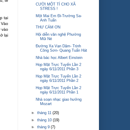
ù, tế
CƯỜI MỘT TÍ CHO XÃ
STRESS !
Một Mai Em Đi-Trường Sa-
p tại
Anh Tuấn
. Vào
THƯ CÁM ƠN
ứ vào
Hội diễn văn nghệ Phường
ở lại
Mũi Né
Đường Xa Vạn Dặm- Trịnh
Công Sơn- Quang Tuấn Hát
Nhà bác học Albert Einstein
Họp Mặt Trực Tuyến Lần 2
ngày 6/11/2011 Phần 3
Họp Mặt Trực Tuyến Lần 2
ngày 6/11/2011 Phần 2
Họp Mặt Trực Tuyến Lần 2
ngày 6/11/2011 Phần 1
Nhà soạn nhạc giao hưởng
Mozart
►
tháng 11
(20)
►
tháng 10
(19)
►
tháng 9
(7)