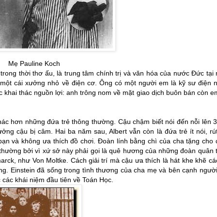
auline Koch
trong thời thơ ấu, là trung tâm chính trị và văn hóa của nước Đức tại
ột cái xưởng nhỏ về điện cơ. Ông có một người em là kỹ sư điện n
 khai thác nguồn lợi: anh trông nom về mặt giao dịch buôn bán còn e
hác hơn những đứa trẻ thông thường. Cậu chậm biết nói đến nỗi lên 3
g cậu bị câm. Hai ba năm sau, Albert vẫn còn là đứa trẻ ít nói, rút
bạn và không ưa thích đồ chơi. Đoàn lính bằng chì của cha tặng cho
 thường bởi vì xứ sở này phải gọi là quê hương của những đoàn quân 
rck, như Von Moltke. Cách giải trí mà cậu ưa thích là hát khe khẽ cá
ng. Einstein đã sống trong tình thương của cha mẹ và bên cạnh ngườ
 các khái niệm đầu tiên về Toán Học.