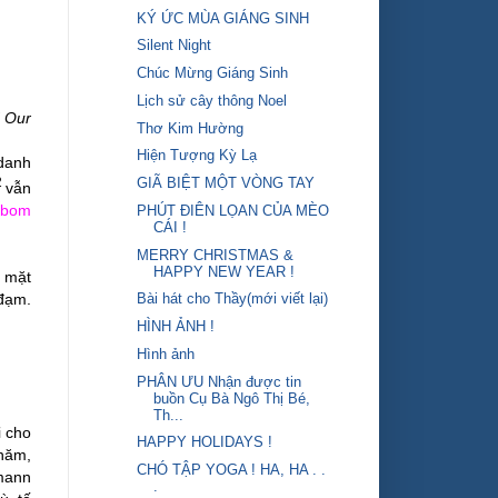
KÝ ỨC MÙA GIÁNG SINH
Silent Night
Chúc Mừng Giáng Sinh
Lịch sử cây thông Noel
 Our
Thơ Kim Hường
Hiện Tượng Kỳ Lạ
 danh
GIÃ BIỆT MỘT VÒNG TAY
2
vẫn
 bo
m
PHÚT ĐIÊN LỌAN CỦA MÈO
CÁI !
MERRY CHRISTMAS &
HAPPY NEW YEAR !
ộ mặt
 đạm.
Bài hát cho Thầy(mới viết lại)
HÌNH ẢNH !
Hình ảnh
PHÂN ƯU Nhận được tin
buồn Cụ Bà Ngô Thị Bé,
Th...
i cho
HAPPY HOLIDAYS !
 năm,
CHÓ TẬP YOGA ! HA, HA . .
rmann
.