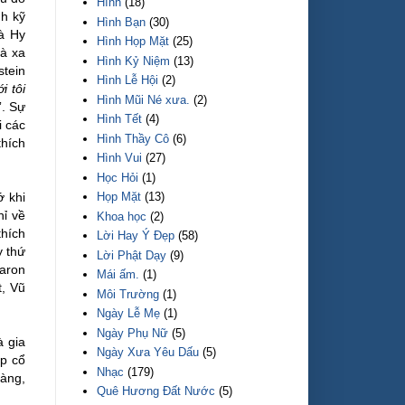
Hình
(18)
h kỹ
Hình Bạn
(30)
và Hy
Hình Họp Mặt
(25)
và xa
Hình Kỷ Niệm
(13)
stein
Hình Lễ Hội
(2)
i tôi
Hình Mũi Né xưa.
(2)
”. Sự
Hình Tết
(4)
i các
Hình Thầy Cô
(6)
thích
Hình Vui
(27)
Học Hỏi
(1)
Họp Mặt
(13)
ớ khi
hỉ về
Khoa học
(2)
thích
Lời Hay Ý Đẹp
(58)
y thứ
Lời Phật Dạy
(9)
aron
Mái ấm.
(1)
t, Vũ
Môi Trường
(1)
Ngày Lễ Mẹ
(1)
Ngày Phụ Nữ
(5)
à gia
Ngày Xưa Yêu Dấu
(5)
áp cổ
Nhạc
(179)
dàng,
Quê Hương Đất Nước
(5)