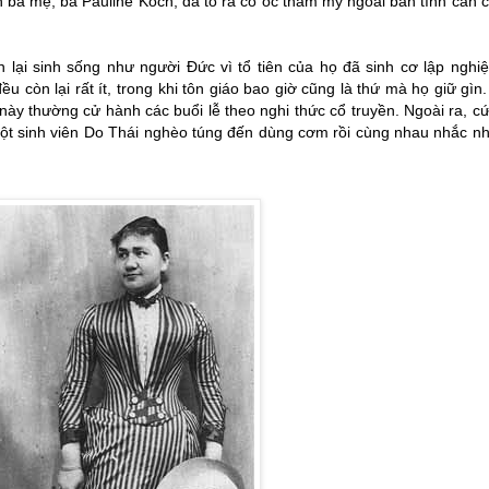
Còn bà mẹ, bà Pauline Koch, đã tỏ ra có óc thẩm mỹ ngoài bản tính cần c
 lại sinh sống như người Đức vì tổ tiên của họ đã sinh cơ lập nghiệ
 còn lại rất ít, trong khi tôn giáo bao giờ cũng là thứ mà họ giữ gìn
ày thường cử hành các buổi lễ theo nghi thức cổ truyền. Ngoài ra, c
ột sinh viên Do Thái nghèo túng đến dùng cơm rồi cùng nhau nhắc nh