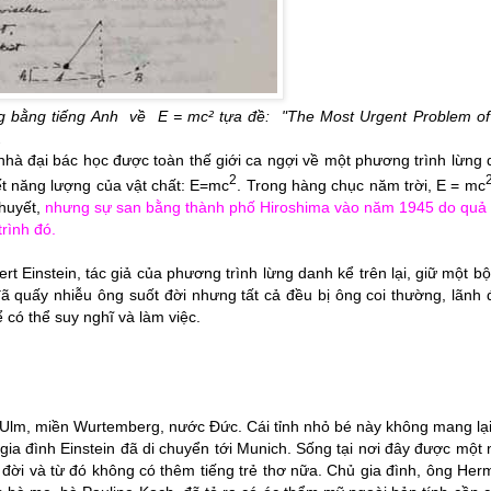
ng bằng tiếng Anh về E = mc² tựa đề:
"
The Most Urgent Problem of
.
hà đại bác học được toàn thế giới ca ngợi về một phương trình lừng
2
t năng lượng của vật chất: E=
mc
. Trong hàng chục năm trời, E =
mc
thuyết,
nhưng sự san bằng thành phố Hiroshima vào năm 1945 do quả
rình đó.
ert Einstein, tác giả của phương trình lừng danh kể trên lại, giữ một b
ã quấy nhiễu ông suốt đời nhưng tất cả đều bị ông coi thường, lãnh
 có thể suy nghĩ và làm việc.
ại Ulm, miền Wurtemberg, nước Đức. Cái tỉnh nhỏ bé này không mang lạ
gia đình Einstein đã di chuyển tới Munich. Sống tại nơi đây được một
 đời và từ đó không có thêm tiếng trẻ thơ nữa. Chủ gia đình, ông He