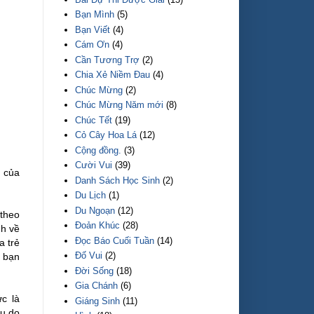
Bạn Mình
(5)
Bạn Viết
(4)
Cám Ơn
(4)
Cần Tương Trợ
(2)
Chia Xẻ Niềm Đau
(4)
Chúc Mừng
(2)
Chúc Mừng Năm mới
(8)
Chúc Tết
(19)
Cỏ Cây Hoa Lá
(12)
Cộng đồng.
(3)
Cười Vui
(39)
h của
Danh Sách Học Sinh
(2)
Du Lịch
(1)
Du Ngoạn
(12)
 theo
Đoản Khúc
(28)
nh về
Đọc Báo Cuối Tuần
(14)
a trẻ
Đố Vui
(2)
c bạn
Đời Sống
(18)
Gia Chánh
(6)
ức là
Giáng Sinh
(11)
ều do