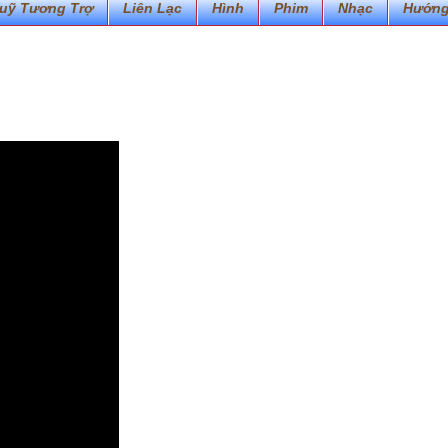
uỹ Tương Trợ
Liên Lạc
Hình
Phim
Nhạc
Hướng