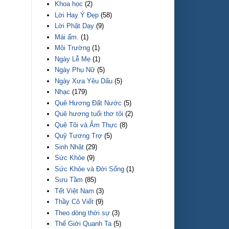
Khoa học
(2)
Lời Hay Ý Đẹp
(58)
Lời Phật Dạy
(9)
Mái ấm.
(1)
Môi Trường
(1)
Ngày Lễ Mẹ
(1)
Ngày Phụ Nữ
(5)
Ngày Xưa Yêu Dấu
(5)
Nhạc
(179)
Quê Hương Đất Nước
(5)
Quê hương tuổi thơ tôi
(2)
Quê Tôi và Ẩm Thực
(8)
Quỹ Tương Trợ
(5)
Sinh Nhật
(29)
Sức Khỏe
(9)
Sức Khỏe và Đời Sống
(1)
Sưu Tầm
(85)
Tết Việt Nam
(3)
Thầy Cô Viết
(9)
Theo dòng thời sự
(3)
Thế Giới Quanh Ta
(5)