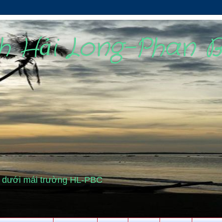
nh Hải Long-Phan 
cũ dưới mái trường HL-PBC