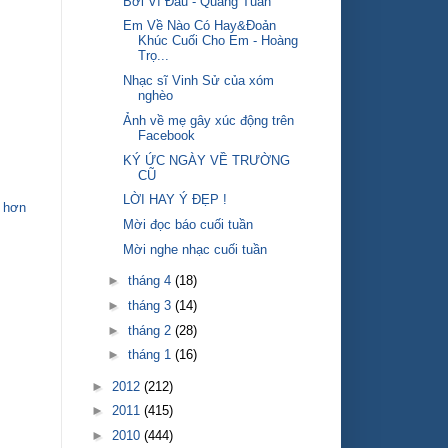
Bởi Vì Đâu - Quang Tuấn
Em Về Nào Có Hay&Đoản
Khúc Cuối Cho Em - Hoàng
Trọ...
Nhạc sĩ Vinh Sử của xóm
nghèo
Ảnh về mẹ gây xúc động trên
Facebook
KÝ ỨC NGÀY VỀ TRƯỜNG
CŨ
LỜI HAY Ý ĐẸP !
 hơn
Mời đọc báo cuối tuần
Mời nghe nhạc cuối tuần
►
tháng 4
(18)
►
tháng 3
(14)
►
tháng 2
(28)
►
tháng 1
(16)
►
2012
(212)
►
2011
(415)
►
2010
(444)