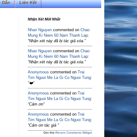
 Dẫn
Liên Kết
Nhận Xét Mới Nhất
Nhan Nguyen
commented on
Chao
Mung Ki Niem 60 Nam Thanh Lap
:
“Nhận xét này đã bị tác giả xóa.”
Nhan Nguyen
commented on
Chao
Mung Ki Niem 60 Nam Thanh Lap
:
“Nhận xét này đã bị tác giả xóa.”
Anonymous
commented on
Trai
Tim Nguoi Me La Gi Co Nguoi Tung
:
“❤️”
Anonymous
commented on
Trai
Tim Nguoi Me La Gi Co Nguoi Tung
:
“Cảm ơn”
Anonymous
commented on
Trai
Tim Nguoi Me La Gi Co Nguoi Tung
:
“Cảm ơn tác giả ”
Get this
Recent Comments Widget