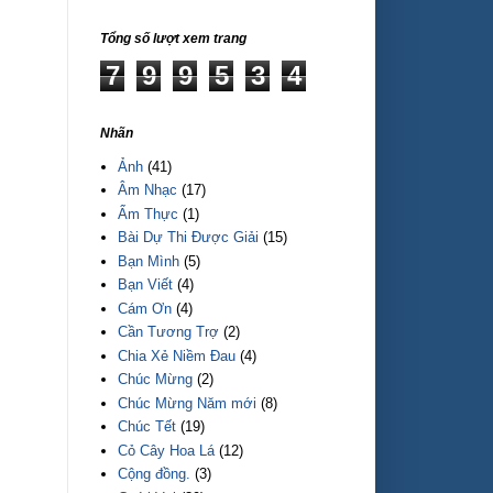
Tổng số lượt xem trang
7
9
9
5
3
4
Nhãn
Ảnh
(41)
Âm Nhạc
(17)
Ẩm Thực
(1)
Bài Dự Thi Được Giải
(15)
Bạn Mình
(5)
Bạn Viết
(4)
Cám Ơn
(4)
Cần Tương Trợ
(2)
Chia Xẻ Niềm Đau
(4)
Chúc Mừng
(2)
Chúc Mừng Năm mới
(8)
Chúc Tết
(19)
Cỏ Cây Hoa Lá
(12)
Cộng đồng.
(3)