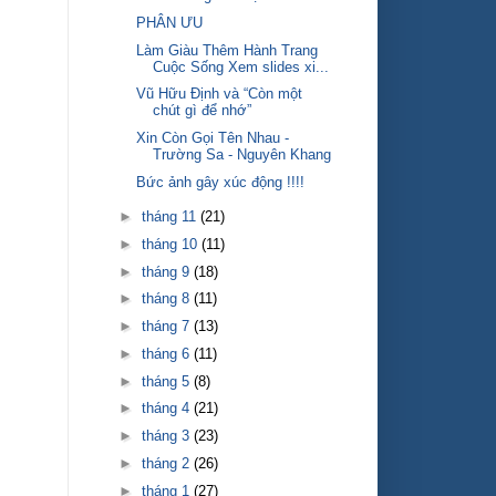
PHÂN ƯU
Làm Giàu Thêm Hành Trang
Cuộc Sống Xem slides xi...
Vũ Hữu Định và “Còn một
chút gì để nhớ”
Xin Còn Gọi Tên Nhau -
Trường Sa - Nguyên Khang
Bức ảnh gây xúc động !!!!
►
tháng 11
(21)
►
tháng 10
(11)
►
tháng 9
(18)
►
tháng 8
(11)
►
tháng 7
(13)
►
tháng 6
(11)
►
tháng 5
(8)
►
tháng 4
(21)
►
tháng 3
(23)
►
tháng 2
(26)
►
tháng 1
(27)