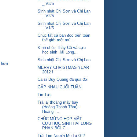
_ V3/5
Sinh nhật Chị Sơn và Chị Lan
_ V2/5
Sinh nhật Chị Sơn và Chị Lan
_ V1/5
Chúc tất cả bạn đọc trên toàn
thế giới một mù...
Kính chúc Thầy Cô và cựu
học sinh Hải Long...
Sinh nhật Chị Sơn và Chị Lan
 hơn
MERRY CHRISTMAS YEAR
2012 !
Ca sĩ Duy Quang đã qua đời
GẶP NHAU CUỐI TUẦN!
Tin Tức
Trả lại thoáng mây bay
(Hoàng Thanh Tâm) -
Hoàng T...
CHÚC MỪNG HỌP MẶT
CỰU HỌC SINH HẢI LONG
PHAN BỘI C...
Trái Tim Người Mẹ Là Gì?