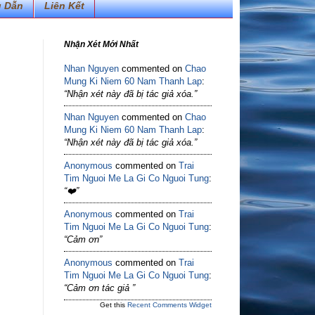
 Dẫn
Liên Kết
Nhận Xét Mới Nhất
Nhan Nguyen
commented on
Chao
Mung Ki Niem 60 Nam Thanh Lap
:
“Nhận xét này đã bị tác giả xóa.”
Nhan Nguyen
commented on
Chao
Mung Ki Niem 60 Nam Thanh Lap
:
“Nhận xét này đã bị tác giả xóa.”
Anonymous
commented on
Trai
Tim Nguoi Me La Gi Co Nguoi Tung
:
“❤️”
Anonymous
commented on
Trai
Tim Nguoi Me La Gi Co Nguoi Tung
:
“Cảm ơn”
Anonymous
commented on
Trai
Tim Nguoi Me La Gi Co Nguoi Tung
:
“Cảm ơn tác giả ”
Get this
Recent Comments Widget