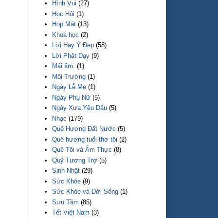
Hình Vui
(27)
Học Hỏi
(1)
Họp Mặt
(13)
Khoa học
(2)
Lời Hay Ý Đẹp
(58)
Lời Phật Dạy
(9)
Mái ấm.
(1)
Môi Trường
(1)
Ngày Lễ Mẹ
(1)
Ngày Phụ Nữ
(5)
Ngày Xưa Yêu Dấu
(5)
Nhạc
(179)
Quê Hương Đất Nước
(5)
Quê hương tuổi thơ tôi
(2)
Quê Tôi và Ẩm Thực
(8)
Quỹ Tương Trợ
(5)
Sinh Nhật
(29)
Sức Khỏe
(9)
Sức Khỏe và Đời Sống
(1)
Sưu Tầm
(85)
Tết Việt Nam
(3)