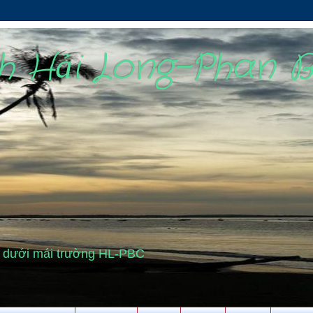
nh Hải Long-Phan 
cũ dưới mái trường HL-PBC