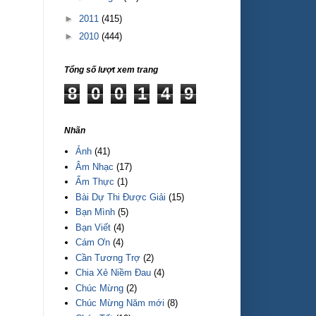
►
2011
(415)
►
2010
(444)
Tổng số lượt xem trang
8
0
0
1
4
9
Nhãn
Ảnh
(41)
Âm Nhạc
(17)
Ẩm Thực
(1)
Bài Dự Thi Được Giải
(15)
Bạn Mình
(5)
Bạn Viết
(4)
Cám Ơn
(4)
Cần Tương Trợ
(2)
Chia Xẻ Niềm Đau
(4)
Chúc Mừng
(2)
Chúc Mừng Năm mới
(8)