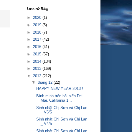
Lưu trữ Blog
►
2020
(1)
►
2019
(5)
►
2018
(7)
►
2017
(42)
►
2016
(41)
►
2015
(57)
►
2014
(134)
►
2013
(169)
▼
2012
(212)
▼
tháng 12
(22)
HAPPY NEW YEAR 2013 !
Bình minh trên bãi biển Del
Mar, California 1...
Sinh nhật Chị Sơn và Chị Lan
_ V5/5
Sinh nhật Chị Sơn và Chị Lan
_ V4/5
Sinh nhật Chị Sơn và Chị Lan