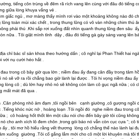
 thường, tiếng côn trùng về đêm rã rích vang lên cùng với đâu đó tiếng c
ng giữa lòng khuya vắng vẻ .
tìm giấc ngủ , mơ màng thấy mình rơi vào một khoảng không nào đó ch
g lũng toàn mùi xác chết , trong thung lũng có vô vàn những chim thú ăn
hông phải thú .Khi sắp rơi xuống đất nhìn quanh thung lũng đen sâu ấy
òn nữa . Tôi giật mình tỉnh dậy , đâu đó tiếng gà gáy sáng vang lên b
ịa chỉ bác sĩ sản khoa theo hướng dẩn ; cô nghỉ lại Phan Thiết hai ngà
ôi với nụ cười héo hắt .
m đau trong cô bây giờ qua lớn ; niềm đau ấy đang căn đầy trong tâm h
ì nó sẽ vỡ ra rồi chẳng bao gi
ờ lành lại
được . Tôi hi vọng niềm đau ấy
ong lòng cô ; dù lớn hay nhỏ nó sẽ không còn làm cô gục ngã nữa ; có 
ng mất mát đã qua .
ăm .Căn phòng nhỏ ảm đạm ,tôi ngồi bên cạnh giường ,cô gượng ngồi d
óc .Tiếng khóc nức nở , hoảng loạn .Tôi ngồi đó nghe niềm đau trong c
a ; cô hoảng hốt thốt lên một câu nói cho đến bây giờ tôi cũng không
nó cho anh xích lô đem chôn ,trong gói báo nó vẫn còn cục cựa “; cô t
 ấy , tôi mơ hồ hiểu rằng vết thương lòng cô chẳng thể nào lành lại đ
y năm xuống giường .Tôi cố gắng lắm mới cho cô một lời khuyên mà tôi 