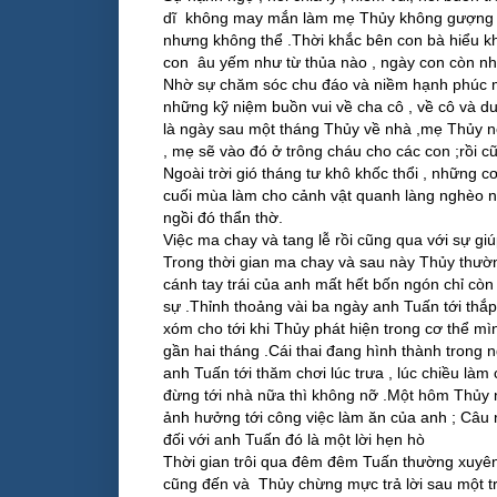
dĩ không may mắn làm mẹ Thủy không gượng d
nhưng không thể .Thời khắc bên con bà hiểu kh
con âu yếm như từ thủa nào , ngày con còn nh
Nhờ sự chăm sóc chu đáo và niềm hạnh phúc mà
những kỹ niệm buồn vui về cha cô , về cô và du
là ngày sau một tháng Thủy về nhà ,mẹ Thủy nó
, mẹ sẽ vào đó ở trông cháu cho các con ;rồi cũ
Ngoài trời gió tháng tư khô khốc thổi , những 
cuối mùa làm cho cảnh vật quanh làng nghèo 
ngồi đó thẩn thờ.
Việc ma chay và tang lễ rồi cũng qua với sự g
Trong thời gian ma chay và sau này Thủy thườn
cánh tay trái của anh mất hết bốn ngón chỉ còn 
sự .Thỉnh thoảng vài ba ngày anh Tuấn tới thắp
xóm cho tới khi Thủy phát hiện trong cơ thể mì
gần hai tháng .Cái thai đang hình thành trong n
anh Tuấn tới thăm chơi lúc trưa , lúc chiều làm
đừng tới nhà nữa thì không nỡ .Một hôm Thủy n
ảnh hưởng tới công việc làm ăn của anh ; Câu 
đối với anh Tuấn đó là một lời hẹn hò
Thời gian trôi qua đêm đêm Tuấn thường xuyên 
cũng đến và Thủy chừng mực trả lời sau một tră