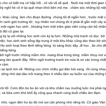
o cho cô biết mẹ cô hấp hối , cô vội vã về quê . Nuôi mẹ một thời gian
 kỳ nghỉ hè cô ở lại quê nhan khói bên mộ mẹ ; chăm sóc những kỹ ni
nh khác cũng làm cho đoạn đường chúng tôi đi ngắn hơn , trước mặt 
n ranh giới trường tôi ; tuy nhiên nơi chúng tôi ở phải đi gần một cây s
ột ngàn học sinh , khoảng hơn một trăm giáo viên cùng cán bộ nhân
 đội cũ giao lại.
g kỳ lạ với những học sinh còn kỳ lạ hơn. Những nhà tranh cũ dọc bờ
việc; học sinh sinh sống tập trung ở một khu khác cũng dọc theo bờ sô
Họ sinh hoạt theo lệnh tiếng kẻng; từ sáng thức dậy ,đi học , ăn cho đ
tiếng kẻng .
n bở ngỡ trước những mầm nhú mang khai trong từng mầm nhụy nơi v
g tàn quanh đây .Nhìn ngôi trường tranh tre nứa lá xơ xác trong chi
ự cảm.
 se lạnh tìm về. Những con chim chiều gọi đàn hót vang rồi cùng nha
 sông nhỏ dạt dào trôi mang theo ít nhiều tâm sự buồn vui của những 
 trời tối .Cơm độn bo bo ăn với cá kho chấm rau muống luộc mà phải ng
á ; và bữa cơm khó khổ ấy cũng qua nhanh cùng buổi chiều ảm đạm.
 nhỏ, ngọn đèn hư ảo đủ mờ soi căn phòng nhỏ riêng tôi .Cô giáo Vân