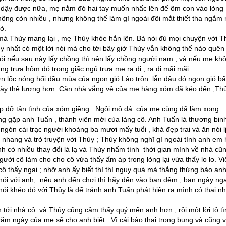
ậy được nữa, mẹ nằm đó hai tay muốn nhấc lên để ôm con vào lòng
ông còn nhiều , nhưng không thể làm gì ngoài đôi mắt thiết tha ngắm 
ỏ.
 Thủy mang lại , mẹ Thủy khỏe hẳn lên. Bà nói đủ mọi chuyện với Th
y nhất có một lời nói mà cho tới bây giờ Thủy vẫn không thể nào quên
i nếu sau này lấy chồng thì nên lấy chồng người nam ; và nếu mẹ khỏ
ng trưa hôm đó trong giấc ngủ trưa mẹ ra đi , ra đi mãi mãi .
cơn lốc nóng hổi đầu mùa của ngọn gió Lào trộn lẫn đâu đó ngọn gió b
này thê lương hơn .Căn nhà vắng vẻ của mẹ hàng xóm đã kéo đến ,Th
iúp đỡ tận tình của xóm giềng . Ngôi mộ đá của mẹ cùng đã làm xong .
g gặp anh Tuấn , thành viên mới của làng cô. Anh Tuấn là thương binh
ngón cái trạc người khoảng ba mươi mấy tuổi , khá đẹp trai và ăn nói l
 nhang và trò truyện với Thủy ; Thủy không nghĩ gì ngoài tình anh em
nh có nhiều thay đổi là lạ và Thủy nhẩm tính thời gian mình về nhà cũ
gười cô làm cho cho cô vừa thấy ấm áp trong lòng lại vừa thấy lo lo. Vi
 cô thấy ngại ; nhỡ anh ấy biết thì thì nguy quá mà thẳng thừng bảo an
ói với anh, nếu anh đến chơi thì hãy đến vào ban đêm , ban ngày ngạ
nói khéo đó với Thủy là để tránh anh Tuấn phát hiện ra mình có thai n
tới nhà cô và Thủy cũng cảm thấy quý mến anh hơn ; rồi một lời tỏ tì
m ngày của mẹ sẽ cho anh biết . Vì cái bào thai trong bụng và cũng vì