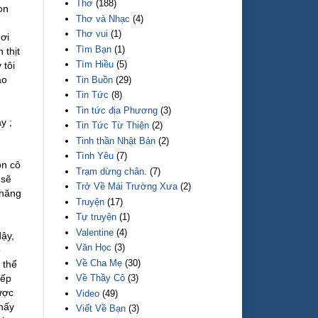
Thơ
(188)
on
Thơ và Nhạc
(4)
Thơ vui
(1)
ơi
Tìm Bạn
(1)
 thịt
Tìm Hiều
(5)
 tôi
áo
Tin Buồn
(29)
Tin Tức
(8)
Tin tức địa Phương
(3)
y ;
Tin Tức Từ Thiện
(2)
Tinh thần Nhật Bản
(2)
Tình Yêu
(7)
ồn cô
Trạm dừng chân.
(7)
 sẽ
Trở Về Mái Trường Xưa
(2)
chăng
Truyện
(17)
Tự truyện
(1)
Valentine
(4)
ậy,
Văn Học
(3)
ô
Về Cha Mẹ
(30)
 thể
Về Thầy Cô
(3)
iếp
ược
Video
(49)
thấy
Viết Về Bạn
(3)