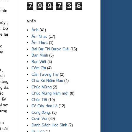
7
9
9
7
3
6
nhìn
Nhãn
ủy ;
 ; Đó
Ảnh
(41)
e lại
Âm Nhạc
(17)
Ẩm Thực
(1)
ấc
Bài Dự Thi Được Giải
(15)
ủy
Bạn Mình
(5)
Bạn Viết
(4)
Cám Ơn
(4)
 ,
Cần Tương Trợ
(2)
ịch
Chia Xẻ Niềm Đau
(4)
 hàng
Chúc Mừng
(2)
ng đã
ệc
Chúc Mừng Năm mới
(8)
h ấy
Chúc Tết
(19)
i sợ
Cỏ Cây Hoa Lá
(12)
hưng
Cộng đồng.
(3)
Cười Vui
(39)
nh
Danh Sách Học Sinh
(2)
 cái
Du Lịch
(1)