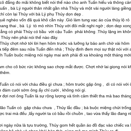
ô đắng đo mãi không biết nói thế nào cho anh Tuấn hiểu và thông cả
ấn , bà Lý người thân nhất gần nhà Thủy và một vài người láng giềng
ỉ còn lại Thủy với bà Lý phụ Thủy dọn dẹp .
uê nghèo vốn đã quá khô cằn này .Gió làm tung vạc áo của thủy lộ rỏ
ang thai , bà Lý tò mò nhìn Thủy với đôi mắt nghi ngờ ; dọn dẹp xon
 thẳng có phải Thủy có bầu với cậu Tuấn phải không .Thủy lặng im khô
 Thủy nên phải nói thế nào đây.
Thủy chợt nhớ tới lời hẹn hôm trước và lưỡng lự bảo anh chờ vài hôm
 tiếp đêm sau nữa Tuấn đến nhà ; Thủy định đem mọi sự thật nói với 
nh Tuấn buộc miệng nói ngày mai anh phải đi xa khoảng một tháng mới
 làm cho cô bức rức không sao chợp mắt được. Chợt nhớ lai giọng nói k
 thêm.
uấn có nói với cháu điều gì chưa ; hôm trước gặp ông , dì có nói với
m đám cưới sớm ông ấy chỉ cười , không nói gì.
hờ đợi nơi ông Tuấn là sự rộng lượng và tình cảm thiết tha mà bao thán
à lão Tuấn có gặp cháu chưa , Thủy lắc đầu ; bà buộc miệng chửi trổn
c trai mà đểu ,lấy người ta có bầu rồi chuồn , tao vừa thấy lão đang 
 ngày nữa là tựu trường, Thủy gom hết quần áo đồ đạc vào chiếc va l