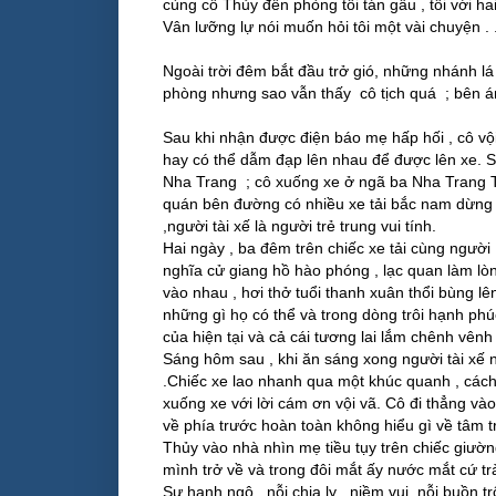
cùng cô Thủy đến phòng tôi tán gẫu , tôi với h
Vân lưỡng lự nói muốn hỏi tôi một vài chuyện . 
Ngoài trời đêm bắt đầu trở gió, những nhánh l
phòng nhưng sao vẫn thấy cô tịch quá ; bên á
Sau khi nhận được điện báo mẹ hấp hối , cô vội
hay có thể dẫm đạp lên nhau để được lên xe. 
Nha Trang ; cô xuống xe ở ngã ba Nha Trang Thà
quán bên đường có nhiều xe tải bắc nam dừng lạ
,người tài xế là người trẻ trung vui tính.
Hai ngày , ba đêm trên chiếc xe tải cùng người 
nghĩa cử giang hồ hào phóng , lạc quan làm lò
vào nhau , hơi thở tuổi thanh xuân thổi bùng 
những gì họ có thể và trong dòng trôi hạnh phú
của hiện tại và cả cái tương lai lắm chênh vên
Sáng hôm sau , khi ăn sáng xong người tài xế
.Chiếc xe lao nhanh qua một khúc quanh , cá
xuống xe với lời cám ơn vội vã. Cô đi thẳng v
về phía trước hoàn toàn không hiểu gì về tâm 
Thủy vào nhà nhìn mẹ tiều tụy trên chiếc giườn
mình trở về và trong đôi mắt ấy nước mắt cứ trà
Sự hạnh ngộ , nỗi chia ly , niềm vui, nỗi buồn