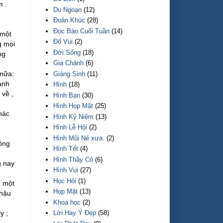
m .
Du Ngoạn
(12)
Đoản Khúc
(28)
Đọc Báo Cuối Tuần
(14)
 một
Đố Vui
(2)
g mọi
Đời Sống
(18)
ng
Gia Chánh
(6)
 nữa:
Giáng Sinh
(11)
anh
Hình
(18)
 về ,
Hình Bạn
(30)
Hình Họp Mặt
(25)
hác
Hình Kỷ Niệm
(13)
Hình Lễ Hội
(2)
Hình Mũi Né xưa.
(2)
 ông
Hình Tết
(4)
Hình Thầy Cô
(6)
g nay
Hình Vui
(27)
Học Hỏi
(1)
g một
Họp Mặt
(13)
nhậu
Khoa học
(2)
Lời Hay Ý Đẹp
(58)
y ;