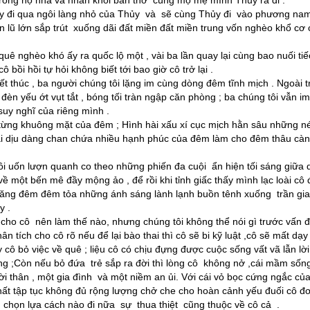
trông hộ nhà và nhan khói bàn thờ cùng mộ mẹ mình Thủy ra đi .
 đi qua ngôi làng nhỏ của Thủy và sẽ cùng Thủy đi vào phương nam
 lũ lớn sắp trút xuống dãi đất miền đất miền trung vốn nghèo khổ cơ
uê nghèo khó ấy ra quốc lộ một , vài ba lần quay lại cùng bao nuối tiế
 bồi hồi tự hỏi không biết tới bao giờ cô trở lại .
t thúc , ba người chúng tôi lặng im cùng dòng đêm tĩnh mịch . Ngoài t
èn yếu ớt vụt tắt , bóng tối tràn ngập căn phòng ; ba chúng tôi vẫn im
uy nghĩ của riêng mình .
ỏ từng khuông mặt của đêm ; Hình hài xấu xí cục mịch hằn sâu những n
trai dịu dàng chan chứa nhiều hạnh phúc của đêm làm cho đêm thâu cà
 uốn lượn quanh co theo những phiến đa cuội ẩn hiện tối sáng giữa 
về một bến mê đầy mộng ảo , để rồi khi tỉnh giấc thấy mình lạc loài cô
 trăng đêm đêm tỏa những ánh sáng lành lạnh buồn tênh xuống trần gi
y .
cho cô nên làm thế nào, nhưng chúng tôi không thể nói gì trước vấn 
ân tích cho cô rõ nếu để lại bào thai thì cô sẽ bi kỹ luật ,cô sẽ mất dạy 
cô bỏ việc về quê ; liệu cô có chịu đựng được cuộc sống vất vã lẫn lờ
 ;Còn nếu bỏ đứa trẻ sắp ra đời thì lòng cô không nở ,cái mầm sốn
 thân , một gia đình và một niềm an ủi. Với cái vỏ bọc cứng ngắc củ
 chất tập tục không đủ rộng lượng chở che cho hoàn cảnh yếu đuối cô đ
ù chọn lựa cách nào đi nữa sự thua thiệt cũng thuộc về cô cả .