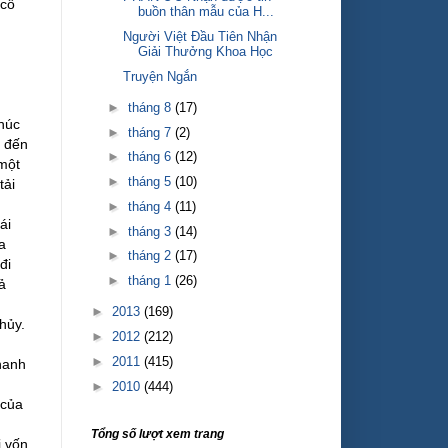
 cô
buồn thân mẫu của H...
Người Việt Đầu Tiên Nhận
Giải Thưởng Khoa Học
g
Truyện Ngắn
►
tháng 8
(17)
chúc
►
tháng 7
(2)
ỉ đến
►
tháng 6
(12)
 một
►
tháng 5
(10)
tải
►
tháng 4
(11)
ái
►
tháng 3
(14)
a
►
tháng 2
(17)
đi
►
tháng 1
(26)
ả
►
2013
(169)
hủy.
►
2012
(212)
►
2011
(415)
hanh
►
2010
(444)
 của
Tổng số lượt xem trang
i vốn