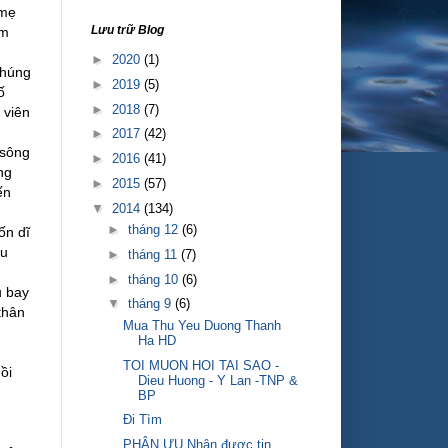
 mẹ
Lưu trữ Blog
ệm
►
2020
(1)
chúng
►
2019
(5)
ố
►
2018
(7)
 viên
►
2017
(42)
 sông
►
2016
(41)
ng
►
2015
(57)
ến
▼
2014
(134)
►
tháng 12
(6)
ốn dĩ
ều
►
tháng 11
(7)
►
tháng 10
(6)
u bay
▼
tháng 9
(6)
thân
Mua Thu Yeu Duong Thanh
Ha HD
TOI MUON HOI TAI SAO -
ồi
Dieu Huong - Y Lan -TNP &
BP
Đi Tìm
PHÂN ƯU Nhận được tin