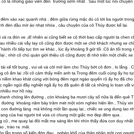
ai cô là những giáo viên đến trường sớm nhất . Sau một lúc nói chuyện
.
á đêm xào xạc quanh nhà ; đêm giữa rừng mặc dù có tới ba người tron
nh đèn dầu mờ ảo nhạt nhòa , câu chuyện của cô Thủy được kể lại.
 vả ra đón xe ,dĩ nhiên ai cũng biết xe cộ thời bao cấp người ta chen 
Sau nhiều cái vẫy tay cô cũng đón được một xe chở khách nhưng xe ch
nh rồi tiếp tục tìm xe khác , lúc ấy khoảng 9 giờ tối .Cô ăn tối trong
i ; nhờ cô chủ quán giới thiệu cô cũng được đi nhờ trên một chiếc xe 
tài xế tốt bụng , vui vẻ và cởi mở làm cho Thủy bớt cô đơn , lo lắng . C
ng cô ấm lại ;rồi cô cảm thấy mến anh ta.Trong đêm cuối cùng ấy họ tự
lên niềm khao khát cùng với bóng đêm ngọt ngào quyến rũ ấy họ đã cho 
c ngắn ngủi đầy nghiệt ngã ấy họ đã quên đi tất cả những lo toan vất v
h nhiều mơ hồ này.
 nhanh chóng lên đường , còn khoảng ba mươi cây số nữa là đến quê T
ch đường khoảng năm bảy trăm mét một xóm nghèo hiện lên , Thủy xin
ào con đường làng mà không một lần quay lại.; chiếc xe ung dung lao n
trạng của hai người trẻ vừa có chung một giấc mơ đẹp đêm qua .
g cũ , mẹ quay lại đôi mắt mẹ sáng lên khi nhìn thấy đứa con duy nhất
o , trào ra .mãi.
 trộn lẫn trong số kiếp đớn đau , nghèo khổ của thân phận một con ngườ