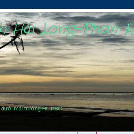
nh Hải Long-Phan 
cũ dưới mái trường HL-PBC