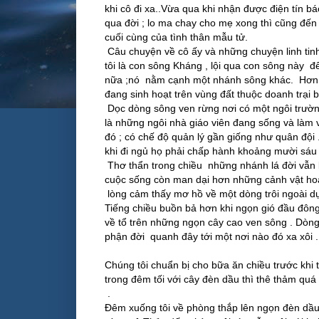
khi cô đi xa..Vừa qua khi nhận được điện tín bá
qua đời ; lo ma chay cho mẹ xong thì cũng đến
cuối cùng của tình thân mẫu tử.
Câu chuyện về cô ấy và những chuyện linh ti
tôi là con sông Kháng , lội qua con sông này đế
nữa ;nó nằm cạnh một nhánh sông khác. Hơn m
đang sinh hoạt trên vùng đất thuộc doanh trại bộ
Dọc dòng sông ven rừng nơi có một ngôi trườn
là những ngôi nhà giáo viên đang sống và làm 
đó ; có chế độ quản lý gần giống như quân đội .
khi đi ngủ họ phải chấp hành khoảng mười sáu 
Thơ thẩn trong chiều những nhánh lá đời vẫ
cuộc sống còn man dại hơn những cảnh vật hoan
lòng cảm thấy mơ hồ về một dòng trôi ngoài d
Tiếng chiều buồn bả hơn khi ngọn gió đầu đông
về tổ trên những ngọn cây cao ven sông . Dòng
phận đời quanh đây tới một nơi nào đó xa xôi .
Chúng tôi chuẩn bị cho bữa ăn chiều trước khi
trong đêm tối với cây đèn dầu thì thê thảm qu
.
Đêm xuống tôi về phòng thắp lên ngọn đèn dầu