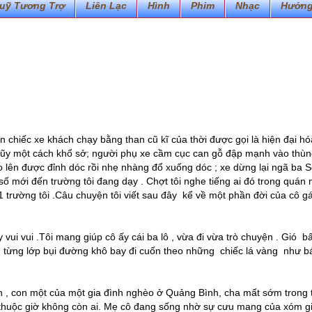
uỹ Tương Trợ
Liên Lạc
Hình
Phim
Nhạc
Hướng
ên chiếc xe khách chạy bằng than cũ kĩ của thời được gọi là hiện đại hó
Lũy một cách khổ sở; người phụ xe cầm cục can gỗ đập mạnh vào thù
o lên được đỉnh dóc rồi nhẹ nhàng đổ xuống dóc ; xe dừng lại ngã ba 
 số mới đến trường tôi đang dạy . Chợt tôi nghe tiếng ai đó trong quán 
 1 trường tôi .Câu chuyện tôi viết sau đây kể về một phần đời của cô gá
vui vui .Tôi mang giúp cô ấy cái ba lô , vừa đi vừa trò chuyện . Gió b
g từng lớp bụi đường khô bay đi cuốn theo những chiếc lá vàng như b
xinh , con một của một gia đình nghèo ở Quảng Bình, cha mất sớm trong 
n thuộc giờ không còn ai. Mẹ cô đang sống nhờ sự cưu mang của xóm g