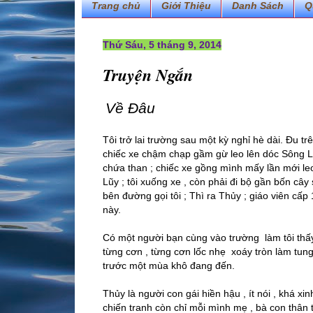
Trang chủ
Giới Thiệu
Danh Sách
Q
Thứ Sáu, 5 tháng 9, 2014
Truyện Ngắn
Về Đâu
Tôi trở lai trường sau một kỳ nghỉ hè dài. Đu tr
chiếc xe chậm chạp gầm gừ leo lên dóc Sông 
chứa than ; chiếc xe gồng mình mấy lần mới le
Lũy ; tôi xuống xe , còn phải đi bộ gần bốn cây
bên đường gọi tôi ; Thì ra Thủy ; giáo viên cấp
này.
Có một người bạn cùng vào trường làm tôi thấy 
từng cơn , từng cơn lốc nhẹ xoáy tròn làm tun
trước một mùa khô đang đến.
Thủy là người con gái hiền hậu , ít nói , khá 
chiến tranh còn chỉ mỗi mình mẹ , bà con thâ