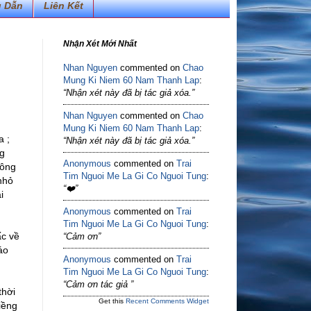
 Dẫn
Liên Kết
Nhận Xét Mới Nhất
Nhan Nguyen
commented on
Chao
Mung Ki Niem 60 Nam Thanh Lap
:
“Nhận xét này đã bị tác giả xóa.”
Nhan Nguyen
commented on
Chao
Mung Ki Niem 60 Nam Thanh Lap
:
a ;
“Nhận xét này đã bị tác giả xóa.”
ng
Anonymous
commented on
Trai
Sông
Tim Nguoi Me La Gi Co Nguoi Tung
:
nhỏ
“❤️”
i
Anonymous
commented on
Trai
Tim Nguoi Me La Gi Co Nguoi Tung
:
ấc về
“Cảm ơn”
áo
Anonymous
commented on
Trai
Tim Nguoi Me La Gi Co Nguoi Tung
:
“Cảm ơn tác giả ”
thời
Get this
Recent Comments Widget
iềng