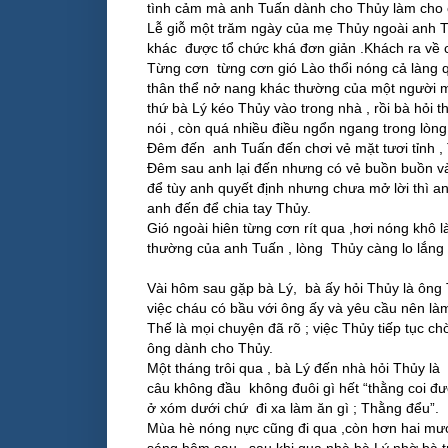
tình cảm mà anh Tuấn dành cho Thủy làm cho c
Lễ giỗ một trăm ngày của mẹ Thủy ngoài anh Tu
khác được tổ chức khá đơn giản .Khách ra về ch
Từng cơn từng cơn gió Lào thổi nóng cả làng q
thân thể nở nang khác thường của một người m
thứ bà Lý kéo Thủy vào trong nhà , rồi bà hỏi
nói , còn quá nhiều điều ngổn ngang trong lòng
Đêm đến anh Tuấn đến chơi vẻ mặt tươi tỉnh , 
Đêm sau anh lại đến nhưng có vẻ buồn buồn và
để tùy anh quyết định nhưng chưa mở lời thì a
anh đến để chia tay Thủy.
Gió ngoài hiên từng cơn rít qua ,hơi nóng khô
thường của anh Tuấn , lòng Thủy càng lo lắng
Vài hôm sau gặp bà Lý, bà ấy hỏi Thủy là ông T
việc cháu có bầu với ông ấy và yêu cầu nên là
Thế là mọi chuyện đã rõ ; việc Thủy tiếp tục c
ông dành cho Thủy.
Một tháng trôi qua , bà Lý đến nhà hỏi Thủy l
câu không đầu không đuôi gì hết “thằng coi đượ
ở xóm dưới chứ đi xa làm ăn gì ; Thằng đểu”.
Mùa hè nóng nực cũng đi qua ,còn hơn hai mươi