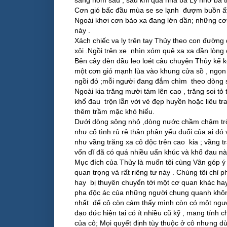
sáng hôm sau , sau khi qua nhà bà Lý nhờ bà 
Cơn gió bấc đầu mùa se se lạnh đượm buồn ấy
Ngoài khơi cơn bảo xa đang lớn dần; những cơn
này .
Xách chiếc va ly trên tay Thủy theo con đường q
xôi .Ngồi trên xe nhìn xóm quê xa xa dần lòng cô
Bên cây đèn dầu leo loét câu chuyện Thủy kể kế
một cơn gió mạnh lùa vào khung cửa sồ , ngọn đ
ngồi đó ;mỗi người đang đắm chìm theo dòng s
Ngoài kia trăng mười tám lên cao , trăng soi t
khổ đau trộn lẫn với vẻ đẹp huyền hoặc liêu 
thêm trầm mặc khó hiểu.
Dưới dòng sông nhỏ ,dòng nước chầm chậm trôi
như cố tình rủ rê thân phận yếu đuối của ai đó 
như vầng trăng xa cô độc trên cao kia ; vầng
vốn dĩ đã có quá nhiều uẩn khúc và khổ đau nà
Mục đích của Thủy là muốn tôi cùng Vân góp ý 
quan trọng và rất riêng tư này . Chúng tôi chỉ ph
hay bị thuyên chuyển tới một cơ quan khác hay 
pha độc ác của những người chung quanh không
nhất để cô còn cảm thấy mình còn có một người
đạo đức hiện tai có ít nhiều cũ kỹ , mang tính
của cô; Mọi quyết định tùy thuộc ở cô nhưng d