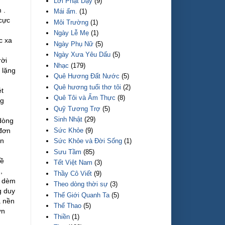
Lời Phật Dạy
(9)
 .
Mái ấm.
(1)
 cực
Môi Trường
(1)
Ngày Lễ Mẹ
(1)
c xa
Ngày Phụ Nữ
(5)
Ngày Xưa Yêu Dấu
(5)
rời
Nhạc
(179)
 lặng
Quê Hương Đất Nước
(5)
Quê hương tuổi thơ tôi
(2)
ét
Quê Tôi và Ẩm Thực
(8)
ng
Quỹ Tương Trợ
(5)
Sinh Nhật
(29)
dòng
Sức Khỏe
(9)
 đơn
an
Sức Khỏe và Đời Sống
(1)
Sưu Tầm
(85)
đề
Tết Việt Nam
(3)
,
Thầy Cô Viết
(9)
i dèm
Theo dòng thời sự
(3)
g duy
Thế Giới Quanh Ta
(5)
a nền
Thể Thao
(5)
ơn
Thiền
(1)