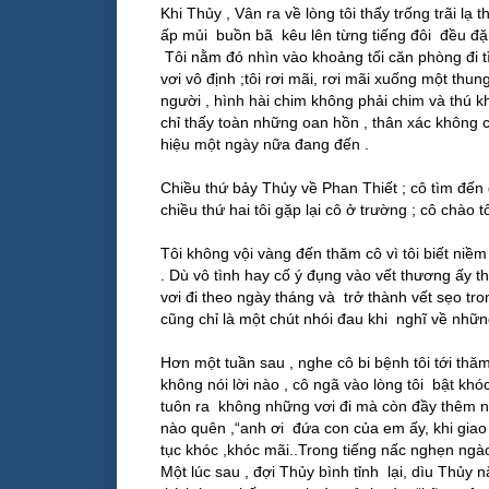
Khi Thủy , Vân ra về lòng tôi thấy trống trãi lạ
ấp mủi buồn bã kêu lên từng tiếng đôi đều đặ
Tôi nằm đó nhìn vào khoảng tối căn phòng đi 
vơi vô định ;tôi rơi mãi, rơi mãi xuống một thun
người , hình hài chim không phải chim và thú k
chỉ thấy toàn những oan hồn , thân xác không c
hiệu một ngày nữa đang đến .
Chiều thứ bảy Thủy về Phan Thiết ; cô tìm đến đ
chiều thứ hai tôi gặp lại cô ở trường ; cô chào t
Tôi không vội vàng đến thăm cô vì tôi biết niề
. Dù vô tình hay cố ý đụng vào vết thương ấy th
vơi đi theo ngày tháng và trở thành vết sẹo tr
cũng chỉ là một chút nhói đau khi nghĩ về nhữ
Hơn một tuần sau , nghe cô bi bệnh tôi tới th
không nói lời nào , cô ngã vào lòng tôi bật kh
tuôn ra không những vơi đi mà còn đầy thêm nữ
nào quên ,“anh ơi đứa con của em ấy, khi giao 
tục khóc ,khóc mãi..Trong tiếng nấc nghẹn ngào
Một lúc sau , đợi Thủy bình tỉnh lại, dìu Thủ