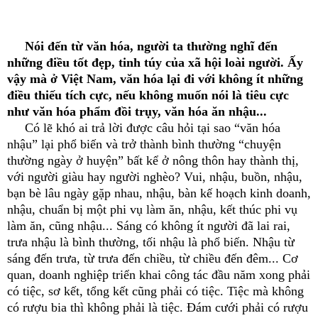
Nói đến từ văn hóa, người ta thường nghĩ đến
những điều tốt đẹp, tinh túy của xã hội loài người. Ấy
vậy mà ở Việt Nam, văn hóa lại đi với không ít những
điều thiếu tích cực, nếu không muốn nói là tiêu cực
như văn hóa phẩm đồi trụy, văn hóa ăn nhậu...
Có lẽ khó ai trả lời được câu hỏi tại sao “văn hóa
nhậu” lại phổ biến và trở thành bình thường “chuyện
thường ngày ở huyện” bất kể ở nông thôn hay thành thị,
với người giàu hay người nghèo? Vui, nhậu, buồn, nhậu,
bạn bè lâu ngày gặp nhau, nhậu, bàn kế hoạch kinh doanh,
nhậu, chuẩn bị một phi vụ làm ăn, nhậu, kết thúc phi vụ
làm ăn, cũng nhậu... Sáng có không ít người đã lai rai,
trưa nhậu là bình thường, tối nhậu là phổ biến. Nhậu từ
sáng đến trưa, từ trưa đến chiều, từ chiều đến đêm... Cơ
quan, doanh nghiệp triển khai công tác đầu năm xong phải
có tiệc, sơ kết, tổng kết cũng phải có tiệc. Tiệc mà không
có rượu bia thì không phải là tiệc. Đám cưới phải có rượu