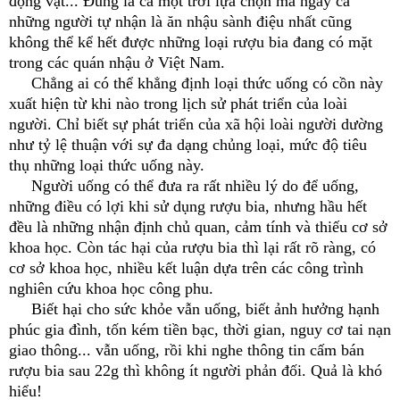
động vật... Đúng là cả một trời lựa chọn mà ngay cả
những người tự nhận là ăn nhậu sành điệu nhất cũng
không thể kể hết được những loại rượu bia đang có mặt
trong các quán nhậu ở Việt Nam.
Chẳng ai có thể khẳng định loại thức uống có cồn này
xuất hiện từ khi nào trong lịch sử phát triển của loài
người. Chỉ biết sự phát triển của xã hội loài người dường
như tỷ lệ thuận với sự đa dạng chủng loại, mức độ tiêu
thụ những loại thức uống này.
Người uống có thể đưa ra rất nhiều lý do để uống,
những điều có lợi khi sử dụng rượu bia, nhưng hầu hết
đều là những nhận định chủ quan, cảm tính và thiếu cơ sở
khoa học. Còn tác hại của rượu bia thì lại rất rõ ràng, có
cơ sở khoa học, nhiều kết luận dựa trên các công trình
nghiên cứu khoa học công phu.
Biết hại cho sức khỏe vẫn uống, biết ảnh hưởng hạnh
phúc gia đình, tốn kém tiền bạc, thời gian, nguy cơ tai nạn
giao thông... vẫn uống, rồi khi nghe thông tin cấm bán
rượu bia sau 22g thì không ít người phản đối. Quả là khó
hiểu!