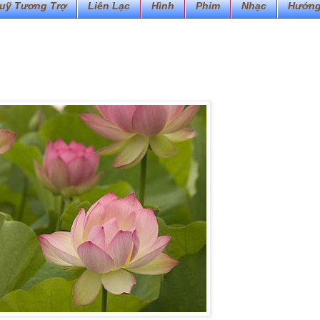
uỹ Tương Trợ
Liên Lạc
Hình
Phim
Nhạc
Hướng