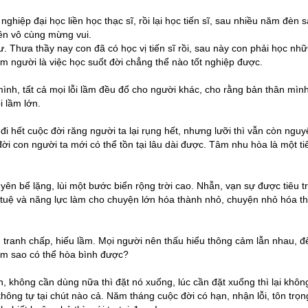
nghiệp đại học liền học thạc sĩ, rồi lại học tiến sĩ, sau nhiều năm đèn 
nên vô cùng mừng vui.
. Thưa thầy nay con đã có học vị tiến sĩ rồi, sau này con phải học nhữ
m người là việc học suốt đời chẳng thể nào tốt nghiệp được.
ình, tất cả mọi lỗi lầm đều đổ cho người khác, cho rằng bản thân mìn
i lầm lớn.
đi hết cuộc đời răng người ta lại rụng hết, nhưng lưỡi thì vẫn còn nguy
i con người ta mới có thể tồn tại lâu dài được. Tâm nhu hòa là một ti
ên bể lặng, lùi một bước biển rộng trời cao. Nhẫn, vạn sự được tiêu t
trí tuệ và năng lực làm cho chuyện lớn hóa thành nhỏ, chuyện nhỏ hóa t
, tranh chấp, hiểu lầm. Mọi người nên thấu hiểu thông cảm lẫn nhau, đ
àm sao có thể hòa bình được?
ên, không cần dùng nữa thì đặt nó xuống, lúc cần đặt xuống thì lại khôn
hông tự tại chút nào cả. Năm tháng cuộc đời có hạn, nhận lỗi, tôn trọn