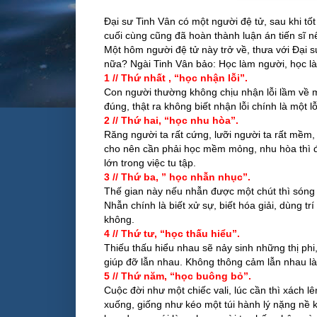
Đại sư Tinh Vân có một người đệ tử, sau khi tốt 
cuối cùng cũng đã hoàn thành luận án tiến sĩ 
Một hôm người đệ tử này trở về, thưa với Đại sư
nữa? Ngài Tinh Vân bảo: Học làm người, học là
1 // Thứ nhất , “học nhận lỗi”.
Con người thường không chịu nhận lỗi lầm về m
đúng, thật ra không biết nhận lỗi chính là một lỗ
2 // Thứ hai, “học nhu hòa”.
Răng người ta rất cứng, lưỡi người ta rất mềm, 
cho nên cần phải học mềm mỏng, nhu hòa thì đờ
lớn trong việc tu tập.
3 // Thứ ba, ” học nhẫn nhục”.
Thế gian này nếu nhẫn được một chút thì sóng y
Nhẫn chính là biết xử sự, biết hóa giải, dùng 
không.
4 // Thứ tư, “học thấu hiểu”.
Thiếu thấu hiểu nhau sẽ nảy sinh những thị phi
giúp đỡ lẫn nhau. Không thông cảm lẫn nhau l
5 // Thứ năm, “học buông bỏ”.
Cuộc đời như một chiếc vali, lúc cần thì xách l
xuống, giống như kéo một túi hành lý nặng nề k