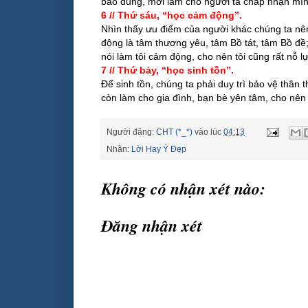
bao dung, mới làm cho người ta chấp nhận mình,
6 // Thứ sáu, “học cảm động”.
Nhìn thấy ưu điểm của người khác chúng ta n
động là tâm thương yêu, tâm Bồ tát, tâm Bồ đề;
nói làm tôi cảm động, cho nên tôi cũng rất nỗ 
7 // Thứ bảy, “học sinh tồn”.
Để sinh tồn, chúng ta phải duy trì bảo vệ thâ
còn làm cho gia đình, bạn bè yên tâm, cho nên 
Người đăng:
CHT (*_*)
vào lúc
04:13
Nhãn:
Lời Hay Ý Đẹp
Không có nhận xét nào:
Đăng nhận xét