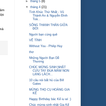
►
tháng 5
(8)
▼
tháng 4
(21)
Cảm
Tình Khúc Thứ Nhất - Vũ
lời
Thành An & Nguyễn Đình
Toà...
SỐNG THANH THẢN GIỮA
ĐỜI
 mà
Người bạn cùng quê
VẼ TÌNH
Without You - Philip Huy
thơ
Những Người Bạn Dễ
Thương
CHÚC MỪNG SINH NHẬT
CỰU TAY ĐUA MẦM NON
LẠNG LÁCH...
10 câu nói bất hủ của Bill
Gates
MỪNG THỌ CỤ HOÀNG GIA
KẾ
Happy Birthday bác Kế iu wí :)
Chúc mừng sinh nhật Gia Kế