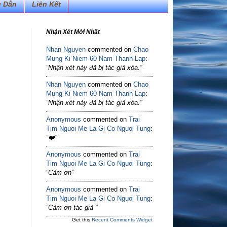
 Dẫn
Liên Kết
Nhận Xét Mới Nhất
Nhan Nguyen
commented on
Chao
Mung Ki Niem 60 Nam Thanh Lap
:
“Nhận xét này đã bị tác giả xóa.”
Nhan Nguyen
commented on
Chao
Mung Ki Niem 60 Nam Thanh Lap
:
“Nhận xét này đã bị tác giả xóa.”
Anonymous
commented on
Trai
Tim Nguoi Me La Gi Co Nguoi Tung
:
“❤️”
Anonymous
commented on
Trai
Tim Nguoi Me La Gi Co Nguoi Tung
:
“Cảm ơn”
Anonymous
commented on
Trai
Tim Nguoi Me La Gi Co Nguoi Tung
:
“Cảm ơn tác giả ”
Get this
Recent Comments Widget