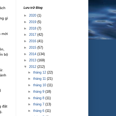
sách
Lưu trữ Blog
►
2020
(1)
ng gì
►
2019
(5)
►
2018
(7)
h mới
►
2017
(42)
►
2016
(41)
►
2015
(57)
ên,
►
2014
(134)
ến bộ
►
2013
(169)
▼
2012
(212)
rừ.
►
tháng 12
(22)
hành
►
tháng 11
(21)
►
tháng 10
(11)
ể
►
tháng 9
(18)
►
tháng 8
(11)
►
tháng 7
(13)
g đặt
►
tháng 6
(11)
g,