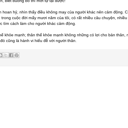
 biết buông bỏ thì mới tự tại được!
ên hoan hỷ, nhìn thấy điều không may của người khác nên cảm động. 
 trong cuộc đời mấy mươi năm của tôi, có rất nhiều câu chuyện, nhiều 
lực tìm cách làm cho người khác cảm động.
n thể khỏe mạnh; thân thể khỏe mạnh không những có lợi cho bản thân,
đó cũng là hành vi hiếu đễ với người thân.