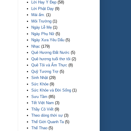
Lời Hay Ý Đẹp
(58)
Lời Phật Dạy
(9)
Mái ấm.
(1)
Môi Trường
(1)
Ngày Lễ Mẹ
(1)
Ngày Phụ Nữ
(5)
Ngày Xưa Yêu Dấu
(5)
Nhạc
(179)
Quê Hương Đất Nước
(5)
Quê hương tuổi thơ tôi
(2)
Quê Tôi và Ẩm Thực
(8)
Quỹ Tương Trợ
(5)
Sinh Nhật
(29)
Sức Khỏe
(9)
Sức Khỏe và Đời Sống
(1)
Sưu Tầm
(85)
Tết Việt Nam
(3)
Thầy Cô Viết
(9)
Theo dòng thời sự
(3)
Thế Giới Quanh Ta
(5)
Thể Thao
(5)