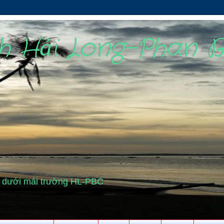
nh Hải Long-Phan 
cũ dưới mái trường HL-PBC