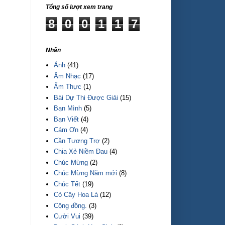
Tổng số lượt xem trang
8
0
0
1
1
7
Nhãn
Ảnh
(41)
Âm Nhạc
(17)
Ẩm Thực
(1)
Bài Dự Thi Được Giải
(15)
Bạn Mình
(5)
Bạn Viết
(4)
Cám Ơn
(4)
Cần Tương Trợ
(2)
Chia Xẻ Niềm Đau
(4)
Chúc Mừng
(2)
Chúc Mừng Năm mới
(8)
Chúc Tết
(19)
Cỏ Cây Hoa Lá
(12)
Cộng đồng.
(3)
Cười Vui
(39)