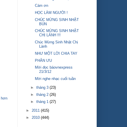
Cám ơn
HỌC LÀM NGƯỜI !
CHÚC MỪNG SINH NHẬT
BÚN
CHÚC MỪNG SINH NHẬT
CHỊ LÀNH !!!
Chúc Mừng Sinh Nhật Chị
Lành
NHƯ MỘT LỜI CHIA TAY
PHÂN ƯU
Mời đọc báovnexpress
21/3/12
Mời nghe nhạc cuối tuần
►
tháng 3
(23)
►
tháng 2
(26)
 hơn
►
tháng 1
(27)
►
2011
(415)
►
2010
(444)