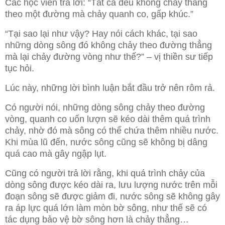
Các học viên trả lời: “Tất cả đều không chảy thẳng
theo một đường mà chảy quanh co, gấp khúc.”
“Tại sao lại như vậy? Hay nói cách khác, tại sao
những dòng sông đó không chảy theo đường thẳng
mà lại chảy đường vòng như thế?” – vị thiền sư tiếp
tục hỏi.
Lúc này, những lời bình luận bắt đầu trở nên rôm rả.
Có người nói, những dòng sông chảy theo đường
vòng, quanh co uốn lượn sẽ kéo dài thêm quá trình
chảy, nhờ đó mà sông có thể chứa thêm nhiều nước.
Khi mùa lũ đến, nước sông cũng sẽ không bị dâng
quá cao mà gây ngập lụt.
Cũng có người trả lời rằng, khi quá trình chảy của
dòng sông được kéo dài ra, lưu lượng nước trên mỗi
đoạn sông sẽ được giảm đi, nước sông sẽ không gây
ra áp lực quá lớn làm mòn bờ sông, như thế sẽ có
tác dụng bảo vệ bờ sông hơn là chảy thẳng…