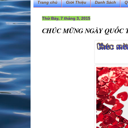
Trang chủ
Giới Thiệu
Danh Sách
Q
Thứ Bảy, 7 tháng 3, 2015
CHÚC MỪNG NGÀY QUỐC TẾ