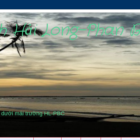
nh Hải Long-Phan 
cũ dưới mái trường HL-PBC