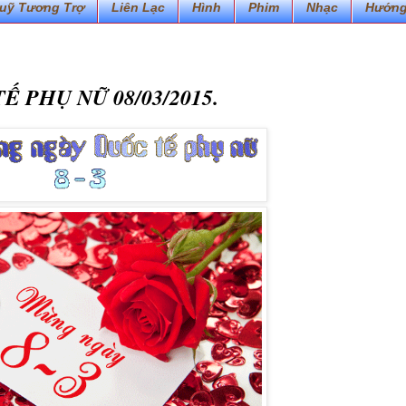
uỹ Tương Trợ
Liên Lạc
Hình
Phim
Nhạc
Hướng
 PHỤ NỮ 08/03/2015.