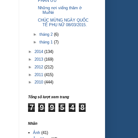
PHÂN ƯU
Những nơi viếng thăm ở
MuiNé
CHÚC MỪNG NGÀY QUỐC
TẾ PHỤ NỮ 08/03/2015.
►
tháng 2
(6)
►
tháng 1
(7)
►
2014
(134)
►
2013
(169)
►
2012
(212)
►
2011
(415)
►
2010
(444)
Tổng số lượt xem trang
7
9
9
5
4
8
Nhãn
Ảnh
(41)