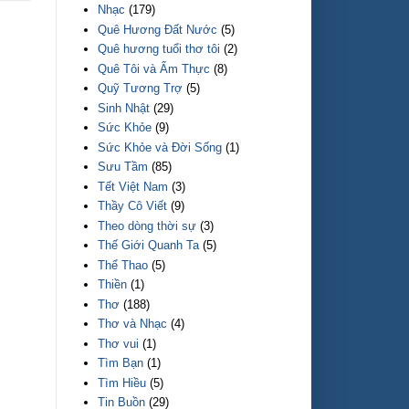
Nhạc
(179)
Quê Hương Đất Nước
(5)
Quê hương tuổi thơ tôi
(2)
Quê Tôi và Ẩm Thực
(8)
Quỹ Tương Trợ
(5)
Sinh Nhật
(29)
Sức Khỏe
(9)
Sức Khỏe và Đời Sống
(1)
Sưu Tầm
(85)
Tết Việt Nam
(3)
Thầy Cô Viết
(9)
Theo dòng thời sự
(3)
Thế Giới Quanh Ta
(5)
Thể Thao
(5)
Thiền
(1)
Thơ
(188)
Thơ và Nhạc
(4)
Thơ vui
(1)
Tìm Bạn
(1)
Tìm Hiều
(5)
Tin Buồn
(29)