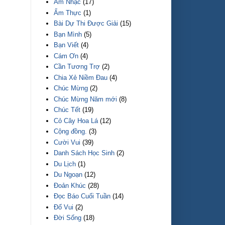
Âm Nhạc
(17)
Ẩm Thực
(1)
Bài Dự Thi Được Giải
(15)
Bạn Mình
(5)
Bạn Viết
(4)
Cám Ơn
(4)
Cần Tương Trợ
(2)
Chia Xẻ Niềm Đau
(4)
Chúc Mừng
(2)
Chúc Mừng Năm mới
(8)
Chúc Tết
(19)
Cỏ Cây Hoa Lá
(12)
Cộng đồng.
(3)
Cười Vui
(39)
Danh Sách Học Sinh
(2)
Du Lịch
(1)
Du Ngoạn
(12)
Đoản Khúc
(28)
Đọc Báo Cuối Tuần
(14)
Đố Vui
(2)
Đời Sống
(18)