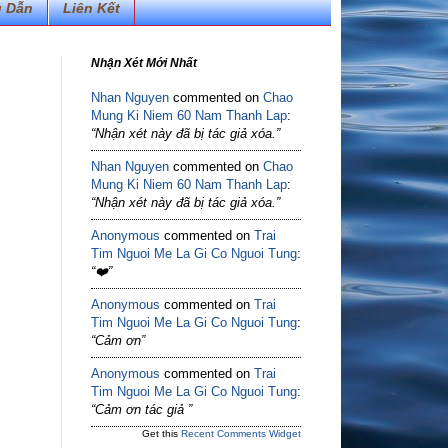
 Dẫn
Liên Kết
Nhận Xét Mới Nhất
Nhan Nguyen
commented on
Chao
Mung Ki Niem 60 Nam Thanh Lap
:
“Nhận xét này đã bị tác giả xóa.”
Nhan Nguyen
commented on
Chao
Mung Ki Niem 60 Nam Thanh Lap
:
“Nhận xét này đã bị tác giả xóa.”
Anonymous
commented on
Trai
Tim Nguoi Me La Gi Co Nguoi Tung
:
“❤️”
Anonymous
commented on
Trai
Tim Nguoi Me La Gi Co Nguoi Tung
:
“Cảm ơn”
Anonymous
commented on
Trai
Tim Nguoi Me La Gi Co Nguoi Tung
:
“Cảm ơn tác giả ”
Get this
Recent Comments Widget