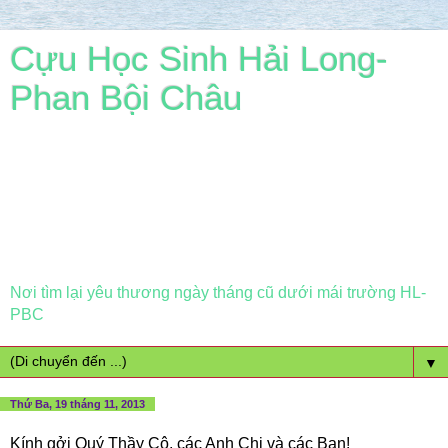
Cựu Học Sinh Hải Long-
Phan Bội Châu
Nơi tìm lại yêu thương ngày tháng cũ dưới mái trường HL-
PBC
▼
Thứ Ba, 19 tháng 11, 2013
Kính gởi Quý Thầy Cô, các Anh Chị và các Bạn!